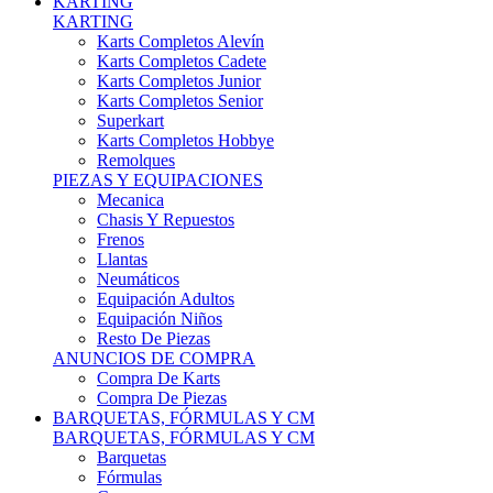
Karts Completos Alevín
Karts Completos Cadete
Karts Completos Junior
Karts Completos Senior
Superkart
Karts Completos Hobbye
Remolques
PIEZAS Y EQUIPACIONES
Mecanica
Chasis Y Repuestos
Frenos
Llantas
Neumáticos
Equipación Adultos
Equipación Niños
Resto De Piezas
ANUNCIOS DE COMPRA
Compra De Karts
Compra De Piezas
BARQUETAS, FÓRMULAS Y CM
BARQUETAS, FÓRMULAS Y CM
Barquetas
Fórmulas
Cm
Prototipos