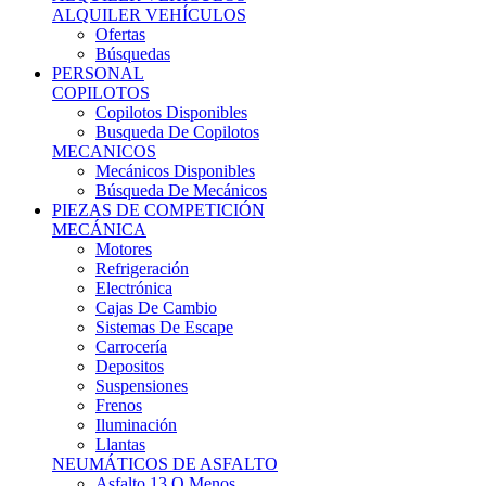
Ofertas
Búsquedas
PERSONAL
COPILOTOS
Copilotos Disponibles
Busqueda De Copilotos
MECANICOS
Mecánicos Disponibles
Búsqueda De Mecánicos
PIEZAS DE COMPETICIÓN
MECÁNICA
Motores
Refrigeración
Electrónica
Cajas De Cambio
Sistemas De Escape
Carrocería
Depositos
Suspensiones
Frenos
Iluminación
Llantas
NEUMÁTICOS DE ASFALTO
Asfalto 13 O Menos
Asfalto 14p