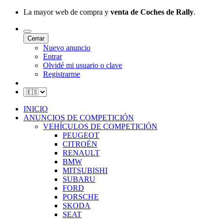
La mayor web de compra y
venta de Coches de Rally
.
Cerrar
Nuevo anuncio
Entrar
Olvidé mi usuario o clave
Registrarme
INICIO
ANUNCIOS DE COMPETICIÓN
VEHÍCULOS DE COMPETICIÓN
PEUGEOT
CITROËN
RENAULT
BMW
MITSUBISHI
SUBARU
FORD
PORSCHE
SKODA
SEAT