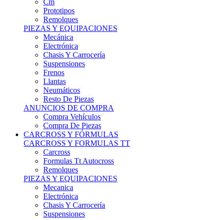
Remolques
PIEZAS Y EQUIPACIONES
Mecánica
Electrónica
Chasis Y Carrocería
Suspensiones
Frenos
Llantas
Neumáticos
Resto De Piezas
ANUNCIOS DE COMPRA
Compra Vehículos
Compra De Piezas
CARCROSS Y FÓRMULAS
CARCROSS Y FORMULAS TT
Carcross
Formulas Tt Autocross
Remolques
PIEZAS Y EQUIPACIONES
Mecanica
Electrónica
Chasis Y Carrocería
Suspensiones
Frenos
Llantas