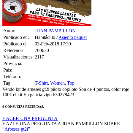
Autor:
JUAN PAMPILLON
Publicado en:
Habitáculo /
Asiento baquet
Publicado el:
03-Feb-2018 17:39
Referencia:
700630
Visualizaciones:
2117
Provincia:
Pais:
Teléfono:
Tag:
T-Shirt
,
Women
,
Top
Vendo kit de arneses gt2i piloto copiloto Son de 4 puntos, color rojo
100€ el kit En galicia vigo 630278423
0 CONSULTAS RECIBIDAS.
HACER UNA PREGUNTA
HAZLE UNA PREGUNTA A JUAN PAMPILLON SOBRE
“Arbeses gt2i”
Debes estar logueado para poder realizar la consulta