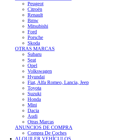
Citroën
Renault
Bmw
Mitsubishi
Ford
Porsche
Skoda
OTRAS MARCAS
Subaru
Seat
Opel
Volkswagen
Hyundai
Fiat, Alfa Romeo, Lancia, Jeep
Toyota
Suzuki
Honda
Mini
Dacia
Audi
Otras Marcas
ANUNCIOS DE COMPRA
Compra De Coches
ALQUILER VEHÍCULOS
ALQUILER VEHÍCULOS