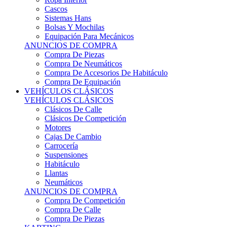
Sistemas Hans
Bolsas Y Mochilas
Equipación Para Mecánicos
ANUNCIOS DE COMPRA
Compra De Piezas
Compra De Neumáticos
Compra De Accesorios De Habitáculo
Compra De Equipación
VEHÍCULOS CLÁSICOS
VEHÍCULOS CLÁSICOS
Clásicos De Calle
Clásicos De Competición
Motores
Cajas De Cambio
Carrocería
Suspensiones
Habitáculo
Llantas
Neumáticos
ANUNCIOS DE COMPRA
Compra De Competición
Compra De Calle
Compra De Piezas
KARTING
KARTING