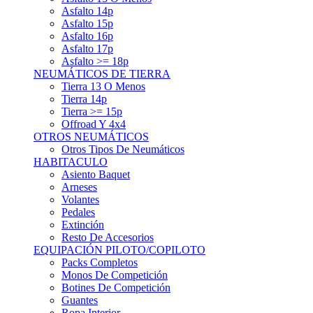
Asfalto 15p
Asfalto 16p
Asfalto 17p
Asfalto >= 18p
NEUMÁTICOS DE TIERRA
Tierra 13 O Menos
Tierra 14p
Tierra >= 15p
Offroad Y 4x4
OTROS NEUMÁTICOS
Otros Tipos De Neumáticos
HABITACULO
Asiento Baquet
Arneses
Volantes
Pedales
Extinción
Resto De Accesorios
EQUIPACIÓN PILOTO/COPILOTO
Packs Completos
Monos De Competición
Botines De Competición
Guantes
Ropa Interior
Cascos