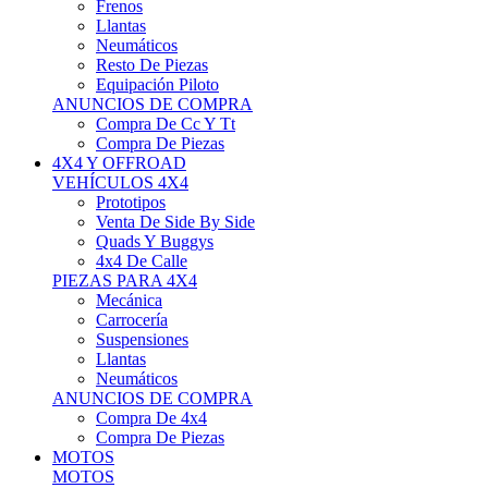
Neumáticos
Resto De Piezas
Equipación Piloto
ANUNCIOS DE COMPRA
Compra De Cc Y Tt
Compra De Piezas
4X4 Y OFFROAD
VEHÍCULOS 4X4
Prototipos
Venta De Side By Side
Quads Y Buggys
4x4 De Calle
PIEZAS PARA 4X4
Mecánica
Carrocería
Suspensiones
Llantas
Neumáticos
ANUNCIOS DE COMPRA
Compra De 4x4
Compra De Piezas
MOTOS
MOTOS
Motos De Circuito