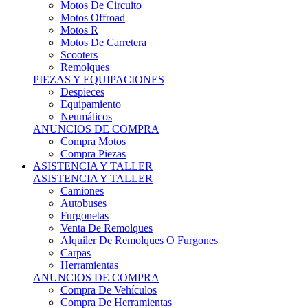
Motos Offroad
Motos R
Motos De Carretera
Scooters
Remolques
PIEZAS Y EQUIPACIONES
Despieces
Equipamiento
Neumáticos
ANUNCIOS DE COMPRA
Compra Motos
Compra Piezas
ASISTENCIA Y TALLER
ASISTENCIA Y TALLER
Camiones
Autobuses
Furgonetas
Venta De Remolques
Alquiler De Remolques O Furgones
Carpas
Herramientas
ANUNCIOS DE COMPRA
Compra De Vehículos
Compra De Herramientas