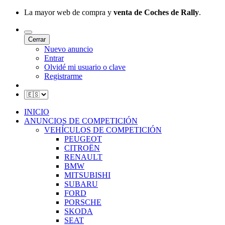
La mayor web de compra y
venta de Coches de Rally
.
Cerrar
Nuevo anuncio
Entrar
Olvidé mi usuario o clave
Registrarme
INICIO
ANUNCIOS DE COMPETICIÓN
VEHÍCULOS DE COMPETICIÓN
PEUGEOT
CITROËN
RENAULT
BMW
MITSUBISHI
SUBARU
FORD
PORSCHE
SKODA
SEAT