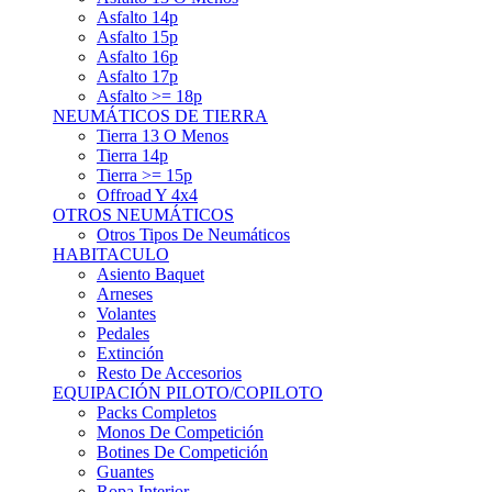
Asfalto 15p
Asfalto 16p
Asfalto 17p
Asfalto >= 18p
NEUMÁTICOS DE TIERRA
Tierra 13 O Menos
Tierra 14p
Tierra >= 15p
Offroad Y 4x4
OTROS NEUMÁTICOS
Otros Tipos De Neumáticos
HABITACULO
Asiento Baquet
Arneses
Volantes
Pedales
Extinción
Resto De Accesorios
EQUIPACIÓN PILOTO/COPILOTO
Packs Completos
Monos De Competición
Botines De Competición
Guantes
Ropa Interior
Cascos