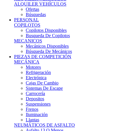
Ofertas
Búsquedas
PERSONAL
COPILOTOS
Copilotos Disponibles
Busqueda De Copilotos
MECANICOS
Mecánicos Disponibles
Búsqueda De Mecánicos
PIEZAS DE COMPETICIÓN
MECÁNICA
Motores
Refrigeración
Electrónica
Cajas De Cambio
Sistemas De Escape
Carrocería
Depositos
Suspensiones
Frenos
Iluminación
Llantas
NEUMÁTICOS DE ASFALTO
Asfalto 13 O Menos
Asfalto 14p