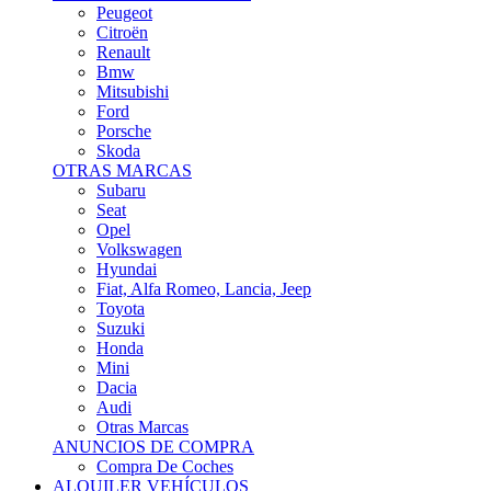
Citroën
Renault
Bmw
Mitsubishi
Ford
Porsche
Skoda
OTRAS MARCAS
Subaru
Seat
Opel
Volkswagen
Hyundai
Fiat, Alfa Romeo, Lancia, Jeep
Toyota
Suzuki
Honda
Mini
Dacia
Audi
Otras Marcas
ANUNCIOS DE COMPRA
Compra De Coches
ALQUILER VEHÍCULOS
ALQUILER VEHÍCULOS