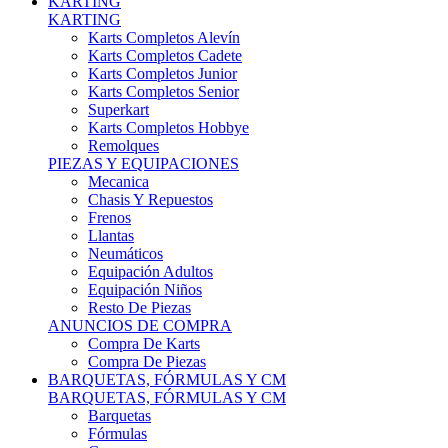
Karts Completos Alevín
Karts Completos Cadete
Karts Completos Junior
Karts Completos Senior
Superkart
Karts Completos Hobbye
Remolques
PIEZAS Y EQUIPACIONES
Mecanica
Chasis Y Repuestos
Frenos
Llantas
Neumáticos
Equipación Adultos
Equipación Niños
Resto De Piezas
ANUNCIOS DE COMPRA
Compra De Karts
Compra De Piezas
BARQUETAS, FÓRMULAS Y CM
BARQUETAS, FÓRMULAS Y CM
Barquetas
Fórmulas
Cm
Prototipos