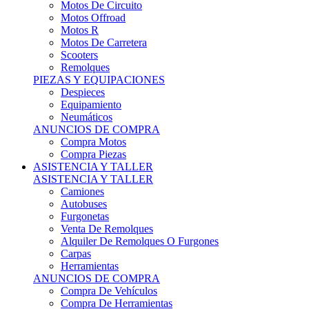
Motos Offroad
Motos R
Motos De Carretera
Scooters
Remolques
PIEZAS Y EQUIPACIONES
Despieces
Equipamiento
Neumáticos
ANUNCIOS DE COMPRA
Compra Motos
Compra Piezas
ASISTENCIA Y TALLER
ASISTENCIA Y TALLER
Camiones
Autobuses
Furgonetas
Venta De Remolques
Alquiler De Remolques O Furgones
Carpas
Herramientas
ANUNCIOS DE COMPRA
Compra De Vehículos
Compra De Herramientas