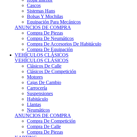
Sistemas Hans
Bolsas Y Mochilas
Equipación Para Mecánicos
ANUNCIOS DE COMPRA
Compra De Piezas
Compra De Neumáticos
Compra De Accesorios De Habitáculo
Compra De Equipación
VEHÍCULOS CLÁSICOS
VEHÍCULOS CLÁSICOS
Clásicos De Calle
Clásicos De Competición
Motores
Cajas De Cambio
Carrocería
Suspensiones
Habitáculo
Llantas
Neumáticos
ANUNCIOS DE COMPRA
Compra De Competición
Compra De Calle
Compra De Piezas
KARTING
KARTING