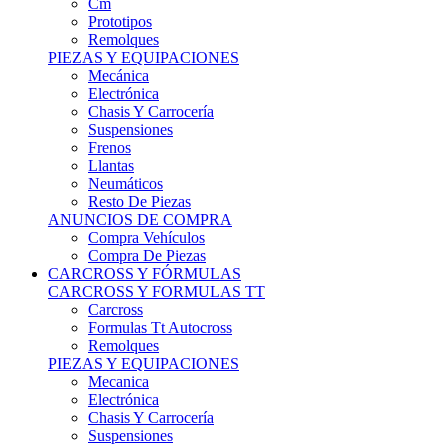
Remolques
PIEZAS Y EQUIPACIONES
Mecánica
Electrónica
Chasis Y Carrocería
Suspensiones
Frenos
Llantas
Neumáticos
Resto De Piezas
ANUNCIOS DE COMPRA
Compra Vehículos
Compra De Piezas
CARCROSS Y FÓRMULAS
CARCROSS Y FORMULAS TT
Carcross
Formulas Tt Autocross
Remolques
PIEZAS Y EQUIPACIONES
Mecanica
Electrónica
Chasis Y Carrocería
Suspensiones
Frenos
Llantas