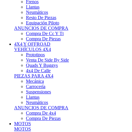
Neumáticos
Resto De Piezas
Equipación Piloto
ANUNCIOS DE COMPRA
Compra De Cc Y Tt
Compra De Piezas
4X4 Y OFFROAD
VEHÍCULOS 4X4
Prototipos
Venta De Side By Side
Quads Y Buggys
4x4 De Calle
PIEZAS PARA 4X4
Mecánica
Carrocería
Suspensiones
Llantas
Neumáticos
ANUNCIOS DE COMPRA
Compra De 4x4
Compra De Piezas
MOTOS
MOTOS
Motos De Circuito