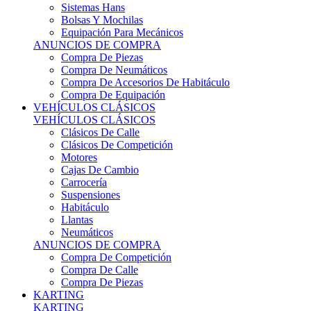
Sistemas Hans
Bolsas Y Mochilas
Equipación Para Mecánicos
ANUNCIOS DE COMPRA
Compra De Piezas
Compra De Neumáticos
Compra De Accesorios De Habitáculo
Compra De Equipación
VEHÍCULOS CLÁSICOS
VEHÍCULOS CLÁSICOS
Clásicos De Calle
Clásicos De Competición
Motores
Cajas De Cambio
Carrocería
Suspensiones
Habitáculo
Llantas
Neumáticos
ANUNCIOS DE COMPRA
Compra De Competición
Compra De Calle
Compra De Piezas
KARTING
KARTING