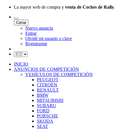
La mayor web de compra y
venta de Coches de Rally
.
Cerrar
Nuevo anuncio
Entrar
Olvidé mi usuario o clave
Registrarme
INICIO
ANUNCIOS DE COMPETICIÓN
VEHÍCULOS DE COMPETICIÓN
PEUGEOT
CITROËN
RENAULT
BMW
MITSUBISHI
SUBARU
FORD
PORSCHE
SKODA
SEAT