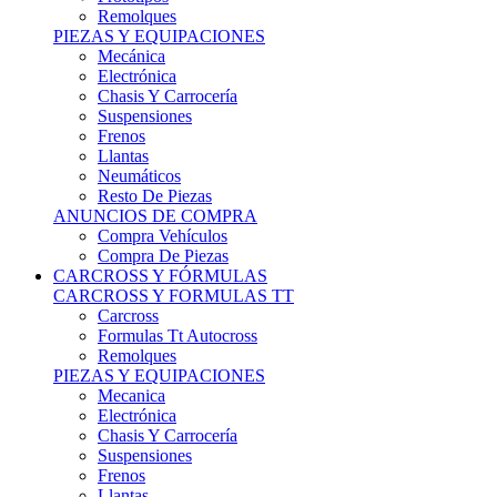
Remolques
PIEZAS Y EQUIPACIONES
Mecánica
Electrónica
Chasis Y Carrocería
Suspensiones
Frenos
Llantas
Neumáticos
Resto De Piezas
ANUNCIOS DE COMPRA
Compra Vehículos
Compra De Piezas
CARCROSS Y FÓRMULAS
CARCROSS Y FORMULAS TT
Carcross
Formulas Tt Autocross
Remolques
PIEZAS Y EQUIPACIONES
Mecanica
Electrónica
Chasis Y Carrocería
Suspensiones
Frenos
Llantas