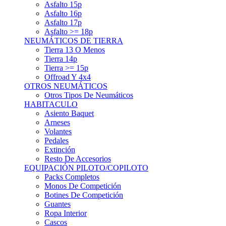
Asfalto 15p
Asfalto 16p
Asfalto 17p
Asfalto >= 18p
NEUMÁTICOS DE TIERRA
Tierra 13 O Menos
Tierra 14p
Tierra >= 15p
Offroad Y 4x4
OTROS NEUMÁTICOS
Otros Tipos De Neumáticos
HABITACULO
Asiento Baquet
Arneses
Volantes
Pedales
Extinción
Resto De Accesorios
EQUIPACIÓN PILOTO/COPILOTO
Packs Completos
Monos De Competición
Botines De Competición
Guantes
Ropa Interior
Cascos