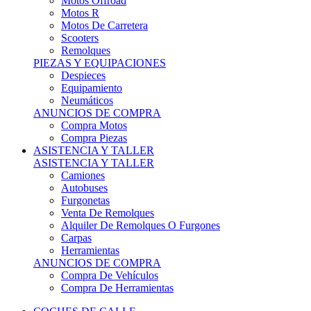
Motos Offroad
Motos R
Motos De Carretera
Scooters
Remolques
PIEZAS Y EQUIPACIONES
Despieces
Equipamiento
Neumáticos
ANUNCIOS DE COMPRA
Compra Motos
Compra Piezas
ASISTENCIA Y TALLER
ASISTENCIA Y TALLER
Camiones
Autobuses
Furgonetas
Venta De Remolques
Alquiler De Remolques O Furgones
Carpas
Herramientas
ANUNCIOS DE COMPRA
Compra De Vehículos
Compra De Herramientas