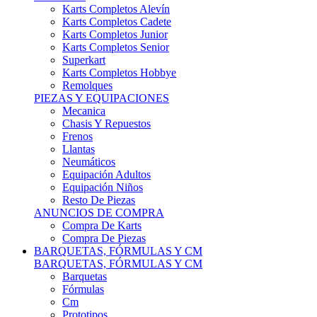
Karts Completos Alevín
Karts Completos Cadete
Karts Completos Junior
Karts Completos Senior
Superkart
Karts Completos Hobbye
Remolques
PIEZAS Y EQUIPACIONES
Mecanica
Chasis Y Repuestos
Frenos
Llantas
Neumáticos
Equipación Adultos
Equipación Niños
Resto De Piezas
ANUNCIOS DE COMPRA
Compra De Karts
Compra De Piezas
BARQUETAS, FÓRMULAS Y CM
BARQUETAS, FÓRMULAS Y CM
Barquetas
Fórmulas
Cm
Prototipos