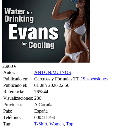
2.900 €
Autor:
ANTON.MUINOS
Publicado en:
Carcross y Fórmulas TT /
Suspensiones
Publicado el:
01-Jun-2026 22:56
Referencia:
765844
Visualizaciones:
286
Provincia:
A Coruña
Pais:
España
Teléfono:
600411794
Tag:
T-Shirt
,
Women
,
Top