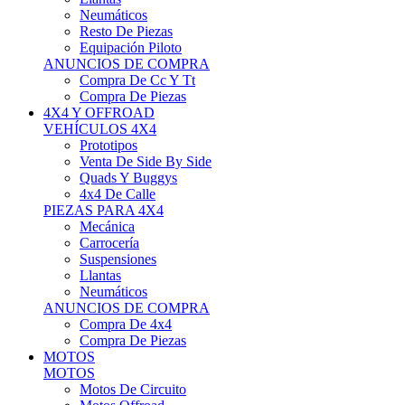
Neumáticos
Resto De Piezas
Equipación Piloto
ANUNCIOS DE COMPRA
Compra De Cc Y Tt
Compra De Piezas
4X4 Y OFFROAD
VEHÍCULOS 4X4
Prototipos
Venta De Side By Side
Quads Y Buggys
4x4 De Calle
PIEZAS PARA 4X4
Mecánica
Carrocería
Suspensiones
Llantas
Neumáticos
ANUNCIOS DE COMPRA
Compra De 4x4
Compra De Piezas
MOTOS
MOTOS
Motos De Circuito