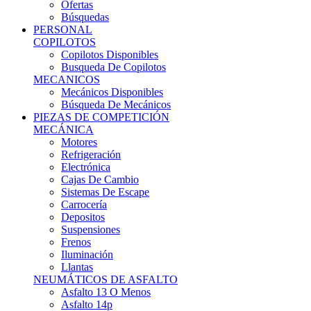
Ofertas
Búsquedas
PERSONAL
COPILOTOS
Copilotos Disponibles
Busqueda De Copilotos
MECANICOS
Mecánicos Disponibles
Búsqueda De Mecánicos
PIEZAS DE COMPETICIÓN
MECÁNICA
Motores
Refrigeración
Electrónica
Cajas De Cambio
Sistemas De Escape
Carrocería
Depositos
Suspensiones
Frenos
Iluminación
Llantas
NEUMÁTICOS DE ASFALTO
Asfalto 13 O Menos
Asfalto 14p