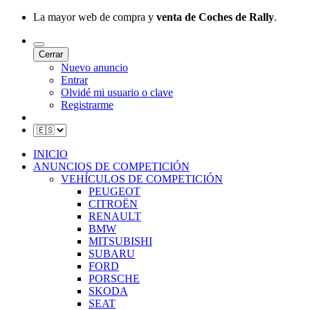
La mayor web de compra y
venta de Coches de Rally
.
Cerrar
Nuevo anuncio
Entrar
Olvidé mi usuario o clave
Registrarme
INICIO
ANUNCIOS DE COMPETICIÓN
VEHÍCULOS DE COMPETICIÓN
PEUGEOT
CITROËN
RENAULT
BMW
MITSUBISHI
SUBARU
FORD
PORSCHE
SKODA
SEAT