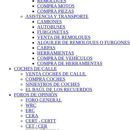
REMOLQUES
COMPRA MOTOS
COMPRA PIEZAS
ASISTENCIA Y TRANSPORTE
CAMIONES
AUTOBUSES
FURGONETAS
VENTA DE REMOLQUES
ALQUILER DE REMOLQUES O FURGONES
CARPAS
HERRAMIENTAS
COMPRA DE VEHÍCULOS
COMPRA DE HERRAMIENTAS
COCHES DE CALLE
VENTA COCHES DE CALLE.
COMPRA COCHES
SINIESTROS DE COCHES
EL BAÚL DE LOS RECUERDOS
FOROS DE OPINIÓN
FORO GENERAL
WRC
ERC
CERA
CERT - CERTT
CET / CER