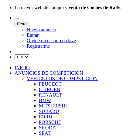
La mayor web de compra y
venta de Coches de Rally
.
Cerrar
Nuevo anuncio
Entrar
Olvidé mi usuario o clave
Registrarme
INICIO
ANUNCIOS DE COMPETICIÓN
VEHÍCULOS DE COMPETICIÓN
PEUGEOT
CITROËN
RENAULT
BMW
MITSUBISHI
SUBARU
FORD
PORSCHE
SKODA
SEAT