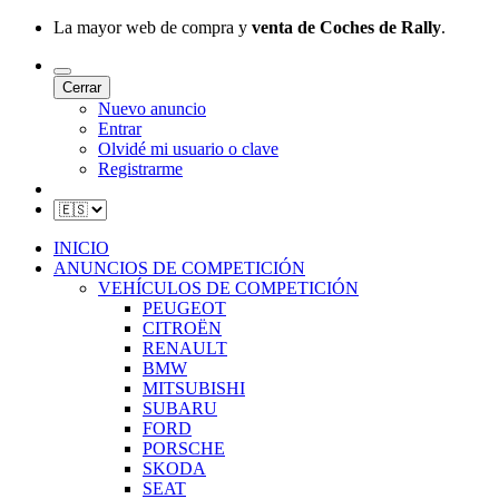
La mayor web de compra y
venta de Coches de Rally
.
Cerrar
Nuevo anuncio
Entrar
Olvidé mi usuario o clave
Registrarme
INICIO
ANUNCIOS DE COMPETICIÓN
VEHÍCULOS DE COMPETICIÓN
PEUGEOT
CITROËN
RENAULT
BMW
MITSUBISHI
SUBARU
FORD
PORSCHE
SKODA
SEAT