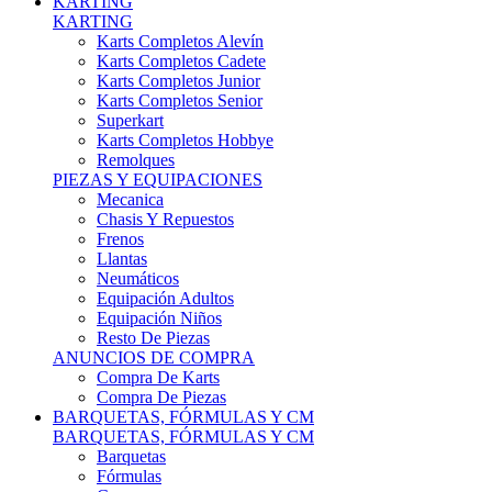
Karts Completos Alevín
Karts Completos Cadete
Karts Completos Junior
Karts Completos Senior
Superkart
Karts Completos Hobbye
Remolques
PIEZAS Y EQUIPACIONES
Mecanica
Chasis Y Repuestos
Frenos
Llantas
Neumáticos
Equipación Adultos
Equipación Niños
Resto De Piezas
ANUNCIOS DE COMPRA
Compra De Karts
Compra De Piezas
BARQUETAS, FÓRMULAS Y CM
BARQUETAS, FÓRMULAS Y CM
Barquetas
Fórmulas
Cm
Prototipos