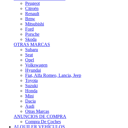
Citroën
Renault
Bmw
Mitsubishi
Ford
Porsche
Skoda
OTRAS MARCAS
Subaru
Seat
Opel
Volkswagen
Hyundai
Fiat, Alfa Romeo, Lancia, Jeep
Toyota
Suzuki
Honda
Mini
Dacia
Audi
Otras Marcas
ANUNCIOS DE COMPRA
Compra De Coches
ALQUILER VEHÍCULOS
ALQUILER VEHÍCULOS