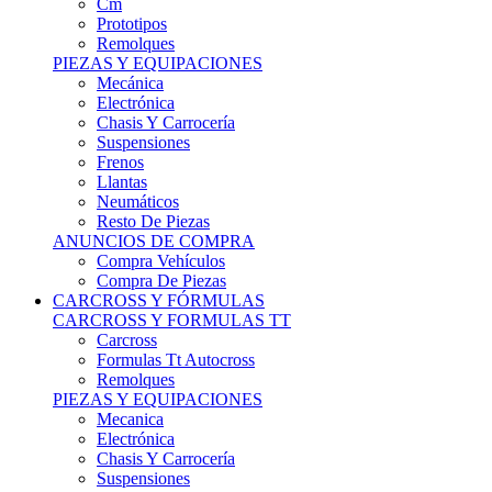
Remolques
PIEZAS Y EQUIPACIONES
Mecánica
Electrónica
Chasis Y Carrocería
Suspensiones
Frenos
Llantas
Neumáticos
Resto De Piezas
ANUNCIOS DE COMPRA
Compra Vehículos
Compra De Piezas
CARCROSS Y FÓRMULAS
CARCROSS Y FORMULAS TT
Carcross
Formulas Tt Autocross
Remolques
PIEZAS Y EQUIPACIONES
Mecanica
Electrónica
Chasis Y Carrocería
Suspensiones
Frenos
Llantas