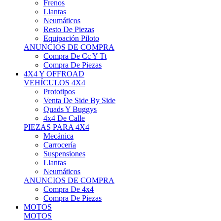
Neumáticos
Resto De Piezas
Equipación Piloto
ANUNCIOS DE COMPRA
Compra De Cc Y Tt
Compra De Piezas
4X4 Y OFFROAD
VEHÍCULOS 4X4
Prototipos
Venta De Side By Side
Quads Y Buggys
4x4 De Calle
PIEZAS PARA 4X4
Mecánica
Carrocería
Suspensiones
Llantas
Neumáticos
ANUNCIOS DE COMPRA
Compra De 4x4
Compra De Piezas
MOTOS
MOTOS
Motos De Circuito