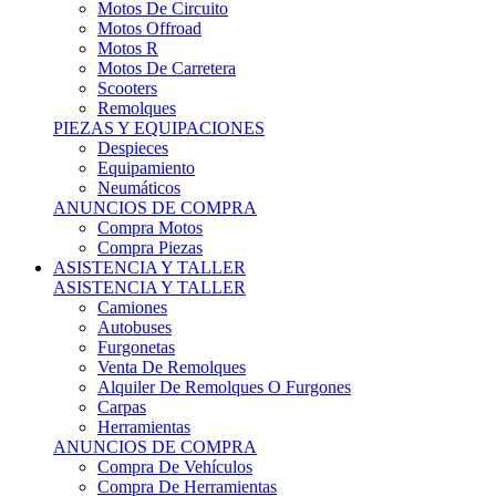
Motos Offroad
Motos R
Motos De Carretera
Scooters
Remolques
PIEZAS Y EQUIPACIONES
Despieces
Equipamiento
Neumáticos
ANUNCIOS DE COMPRA
Compra Motos
Compra Piezas
ASISTENCIA Y TALLER
ASISTENCIA Y TALLER
Camiones
Autobuses
Furgonetas
Venta De Remolques
Alquiler De Remolques O Furgones
Carpas
Herramientas
ANUNCIOS DE COMPRA
Compra De Vehículos
Compra De Herramientas