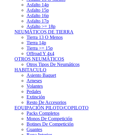
Asfalto 15p
Asfalto 16p
Asfalto 17p
Asfalto >= 18p
NEUMÁTICOS DE TIERRA
Tierra 13 O Menos
Tierra 14p
Tierra >= 15p
Offroad Y 4x4
OTROS NEUMÁTICOS
Otros Tipos De Neumáticos
HABITACULO
Asiento Baquet
Arneses
Volantes
Pedales
Extinción
Resto De Accesorios
EQUIPACIÓN PILOTO/COPILOTO
Packs Completos
Monos De Competición
Botines De Competición
Guantes
Ropa Interior
Cascos