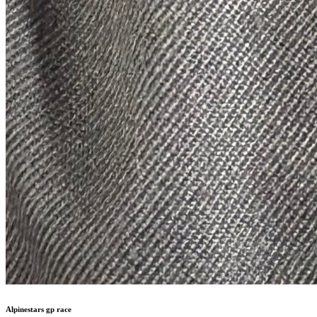
Alpinestars gp race