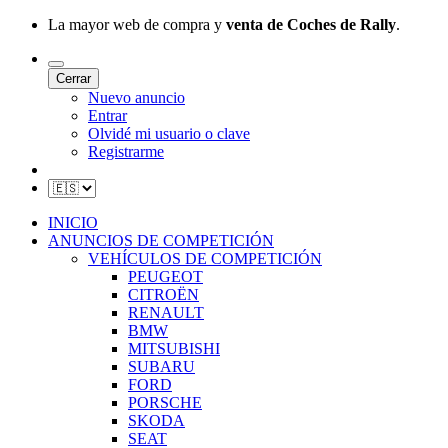
La mayor web de compra y
venta de Coches de Rally
.
Cerrar
Nuevo anuncio
Entrar
Olvidé mi usuario o clave
Registrarme
INICIO
ANUNCIOS DE COMPETICIÓN
VEHÍCULOS DE COMPETICIÓN
PEUGEOT
CITROËN
RENAULT
BMW
MITSUBISHI
SUBARU
FORD
PORSCHE
SKODA
SEAT