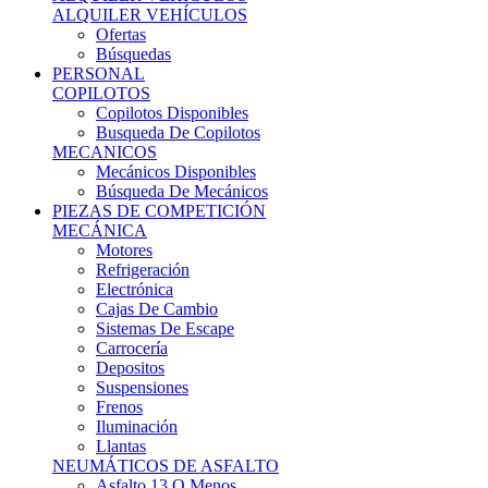
Ofertas
Búsquedas
PERSONAL
COPILOTOS
Copilotos Disponibles
Busqueda De Copilotos
MECANICOS
Mecánicos Disponibles
Búsqueda De Mecánicos
PIEZAS DE COMPETICIÓN
MECÁNICA
Motores
Refrigeración
Electrónica
Cajas De Cambio
Sistemas De Escape
Carrocería
Depositos
Suspensiones
Frenos
Iluminación
Llantas
NEUMÁTICOS DE ASFALTO
Asfalto 13 O Menos
Asfalto 14p