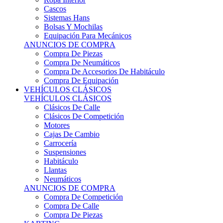
Sistemas Hans
Bolsas Y Mochilas
Equipación Para Mecánicos
ANUNCIOS DE COMPRA
Compra De Piezas
Compra De Neumáticos
Compra De Accesorios De Habitáculo
Compra De Equipación
VEHÍCULOS CLÁSICOS
VEHÍCULOS CLÁSICOS
Clásicos De Calle
Clásicos De Competición
Motores
Cajas De Cambio
Carrocería
Suspensiones
Habitáculo
Llantas
Neumáticos
ANUNCIOS DE COMPRA
Compra De Competición
Compra De Calle
Compra De Piezas
KARTING
KARTING