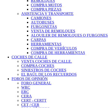
REMOLQUES
COMPRA MOTOS
COMPRA PIEZAS
ASISTENCIA Y TRANSPORTE
CAMIONES
AUTOBUSES
FURGONETAS
VENTA DE REMOLQUES
ALQUILER DE REMOLQUES O FURGONES
CARPAS
HERRAMIENTAS
COMPRA DE VEHÍCULOS
COMPRA DE HERRAMIENTAS
COCHES DE CALLE
VENTA COCHES DE CALLE.
COMPRA COCHES
SINIESTROS DE COCHES
EL BAÚL DE LOS RECUERDOS
FOROS DE OPINIÓN
FORO GENERAL
WRC
ERC
CERA
CERT - CERTT
CET / CER