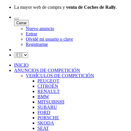
La mayor web de compra y
venta de Coches de Rally
.
Cerrar
Nuevo anuncio
Entrar
Olvidé mi usuario o clave
Registrarme
INICIO
ANUNCIOS DE COMPETICIÓN
VEHÍCULOS DE COMPETICIÓN
PEUGEOT
CITROËN
RENAULT
BMW
MITSUBISHI
SUBARU
FORD
PORSCHE
SKODA
SEAT