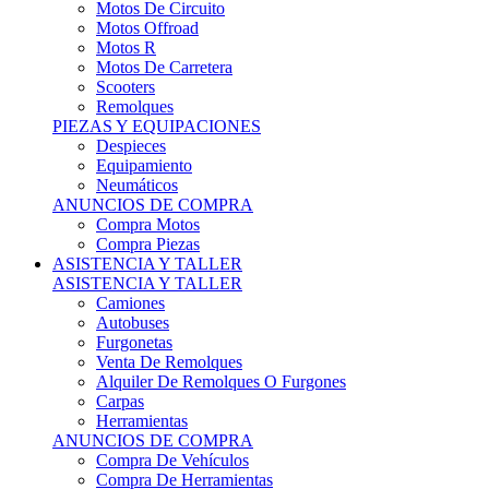
Motos Offroad
Motos R
Motos De Carretera
Scooters
Remolques
PIEZAS Y EQUIPACIONES
Despieces
Equipamiento
Neumáticos
ANUNCIOS DE COMPRA
Compra Motos
Compra Piezas
ASISTENCIA Y TALLER
ASISTENCIA Y TALLER
Camiones
Autobuses
Furgonetas
Venta De Remolques
Alquiler De Remolques O Furgones
Carpas
Herramientas
ANUNCIOS DE COMPRA
Compra De Vehículos
Compra De Herramientas