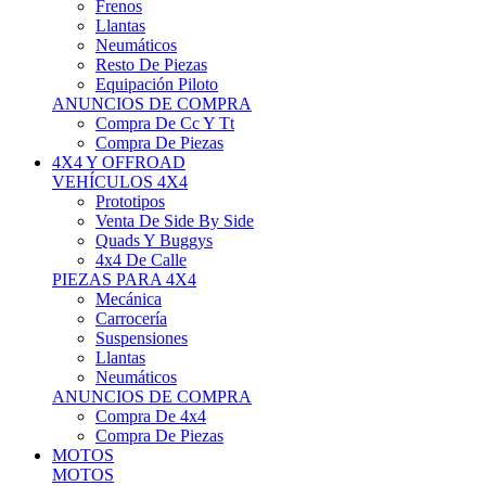
Neumáticos
Resto De Piezas
Equipación Piloto
ANUNCIOS DE COMPRA
Compra De Cc Y Tt
Compra De Piezas
4X4 Y OFFROAD
VEHÍCULOS 4X4
Prototipos
Venta De Side By Side
Quads Y Buggys
4x4 De Calle
PIEZAS PARA 4X4
Mecánica
Carrocería
Suspensiones
Llantas
Neumáticos
ANUNCIOS DE COMPRA
Compra De 4x4
Compra De Piezas
MOTOS
MOTOS
Motos De Circuito