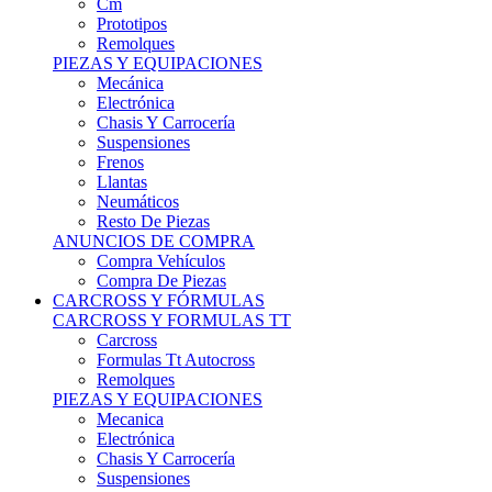
Remolques
PIEZAS Y EQUIPACIONES
Mecánica
Electrónica
Chasis Y Carrocería
Suspensiones
Frenos
Llantas
Neumáticos
Resto De Piezas
ANUNCIOS DE COMPRA
Compra Vehículos
Compra De Piezas
CARCROSS Y FÓRMULAS
CARCROSS Y FORMULAS TT
Carcross
Formulas Tt Autocross
Remolques
PIEZAS Y EQUIPACIONES
Mecanica
Electrónica
Chasis Y Carrocería
Suspensiones
Frenos
Llantas