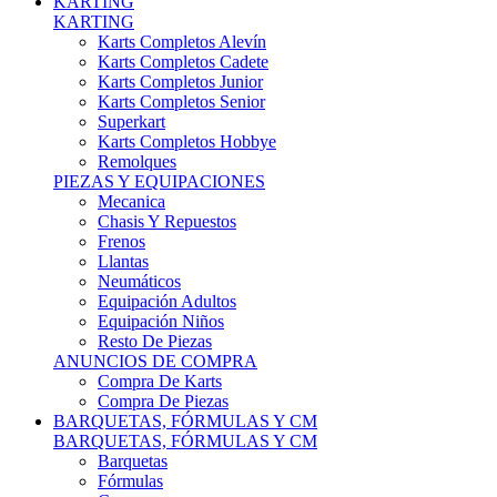
Karts Completos Alevín
Karts Completos Cadete
Karts Completos Junior
Karts Completos Senior
Superkart
Karts Completos Hobbye
Remolques
PIEZAS Y EQUIPACIONES
Mecanica
Chasis Y Repuestos
Frenos
Llantas
Neumáticos
Equipación Adultos
Equipación Niños
Resto De Piezas
ANUNCIOS DE COMPRA
Compra De Karts
Compra De Piezas
BARQUETAS, FÓRMULAS Y CM
BARQUETAS, FÓRMULAS Y CM
Barquetas
Fórmulas
Cm
Prototipos