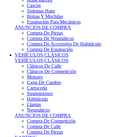
Sistemas Hans
Bolsas Y Mochilas
Equipación Para Mecánicos
ANUNCIOS DE COMPRA
Compra De Piezas
Compra De Neumáticos
Compra De Accesorios De Habitáculo
Compra De Equipación
VEHÍCULOS CLÁSICOS
VEHÍCULOS CLÁSICOS
Clásicos De Calle
Clásicos De Competición
Motores
Cajas De Cambio
Carrocería
Suspensiones
Habitáculo
Llantas
Neumáticos
ANUNCIOS DE COMPRA
Compra De Competición
Compra De Calle
Compra De Piezas
KARTING
KARTING