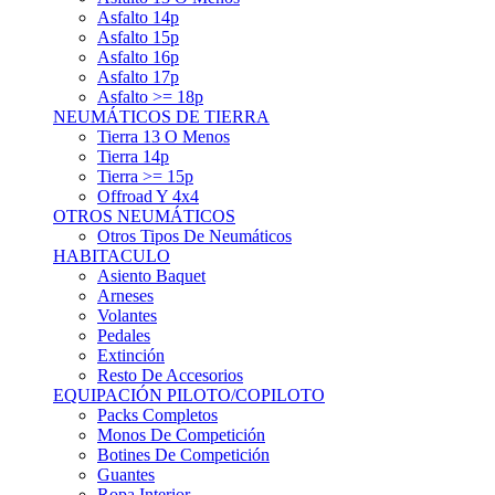
Asfalto 15p
Asfalto 16p
Asfalto 17p
Asfalto >= 18p
NEUMÁTICOS DE TIERRA
Tierra 13 O Menos
Tierra 14p
Tierra >= 15p
Offroad Y 4x4
OTROS NEUMÁTICOS
Otros Tipos De Neumáticos
HABITACULO
Asiento Baquet
Arneses
Volantes
Pedales
Extinción
Resto De Accesorios
EQUIPACIÓN PILOTO/COPILOTO
Packs Completos
Monos De Competición
Botines De Competición
Guantes
Ropa Interior
Cascos