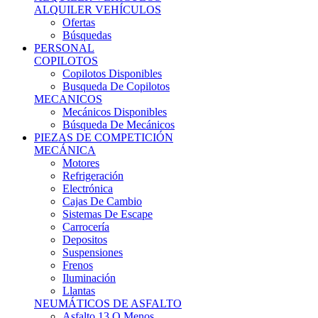
Ofertas
Búsquedas
PERSONAL
COPILOTOS
Copilotos Disponibles
Busqueda De Copilotos
MECANICOS
Mecánicos Disponibles
Búsqueda De Mecánicos
PIEZAS DE COMPETICIÓN
MECÁNICA
Motores
Refrigeración
Electrónica
Cajas De Cambio
Sistemas De Escape
Carrocería
Depositos
Suspensiones
Frenos
Iluminación
Llantas
NEUMÁTICOS DE ASFALTO
Asfalto 13 O Menos
Asfalto 14p