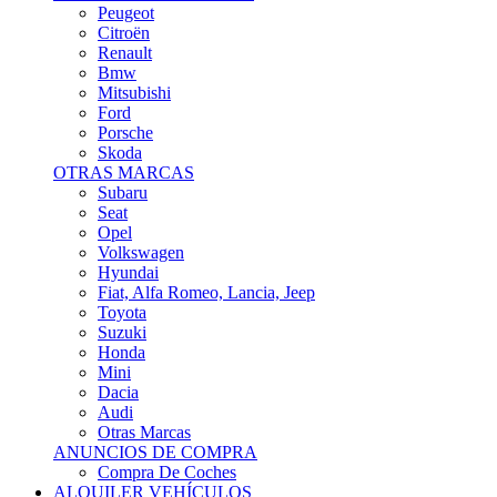
Citroën
Renault
Bmw
Mitsubishi
Ford
Porsche
Skoda
OTRAS MARCAS
Subaru
Seat
Opel
Volkswagen
Hyundai
Fiat, Alfa Romeo, Lancia, Jeep
Toyota
Suzuki
Honda
Mini
Dacia
Audi
Otras Marcas
ANUNCIOS DE COMPRA
Compra De Coches
ALQUILER VEHÍCULOS
ALQUILER VEHÍCULOS