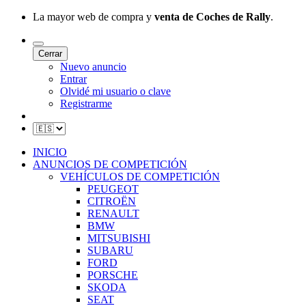
La mayor web de compra y
venta de Coches de Rally
.
Cerrar
Nuevo anuncio
Entrar
Olvidé mi usuario o clave
Registrarme
INICIO
ANUNCIOS DE COMPETICIÓN
VEHÍCULOS DE COMPETICIÓN
PEUGEOT
CITROËN
RENAULT
BMW
MITSUBISHI
SUBARU
FORD
PORSCHE
SKODA
SEAT