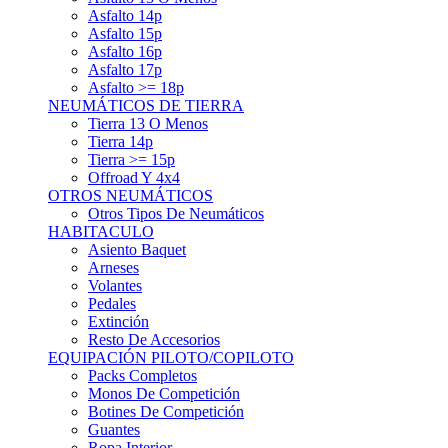
Asfalto 15p
Asfalto 16p
Asfalto 17p
Asfalto >= 18p
NEUMÁTICOS DE TIERRA
Tierra 13 O Menos
Tierra 14p
Tierra >= 15p
Offroad Y 4x4
OTROS NEUMÁTICOS
Otros Tipos De Neumáticos
HABITACULO
Asiento Baquet
Arneses
Volantes
Pedales
Extinción
Resto De Accesorios
EQUIPACIÓN PILOTO/COPILOTO
Packs Completos
Monos De Competición
Botines De Competición
Guantes
Ropa Interior
Cascos