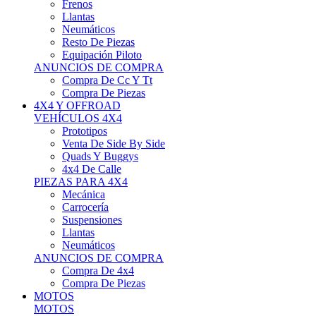
Neumáticos
Resto De Piezas
Equipación Piloto
ANUNCIOS DE COMPRA
Compra De Cc Y Tt
Compra De Piezas
4X4 Y OFFROAD
VEHÍCULOS 4X4
Prototipos
Venta De Side By Side
Quads Y Buggys
4x4 De Calle
PIEZAS PARA 4X4
Mecánica
Carrocería
Suspensiones
Llantas
Neumáticos
ANUNCIOS DE COMPRA
Compra De 4x4
Compra De Piezas
MOTOS
MOTOS
Motos De Circuito