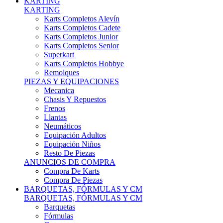
Karts Completos Alevín
Karts Completos Cadete
Karts Completos Junior
Karts Completos Senior
Superkart
Karts Completos Hobbye
Remolques
PIEZAS Y EQUIPACIONES
Mecanica
Chasis Y Repuestos
Frenos
Llantas
Neumáticos
Equipación Adultos
Equipación Niños
Resto De Piezas
ANUNCIOS DE COMPRA
Compra De Karts
Compra De Piezas
BARQUETAS, FÓRMULAS Y CM
BARQUETAS, FÓRMULAS Y CM
Barquetas
Fórmulas
Cm
Prototipos