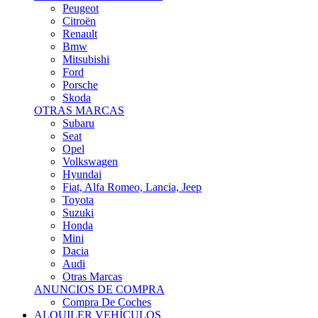
Citroën
Renault
Bmw
Mitsubishi
Ford
Porsche
Skoda
OTRAS MARCAS
Subaru
Seat
Opel
Volkswagen
Hyundai
Fiat, Alfa Romeo, Lancia, Jeep
Toyota
Suzuki
Honda
Mini
Dacia
Audi
Otras Marcas
ANUNCIOS DE COMPRA
Compra De Coches
ALQUILER VEHÍCULOS
ALQUILER VEHÍCULOS