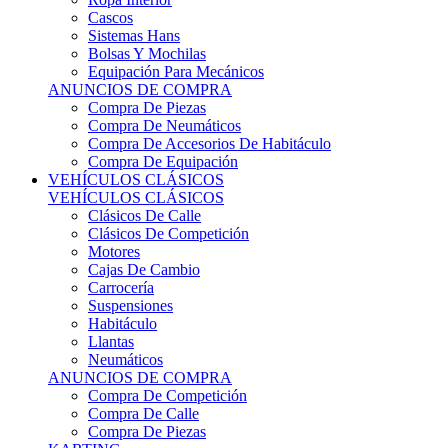
Sistemas Hans
Bolsas Y Mochilas
Equipación Para Mecánicos
ANUNCIOS DE COMPRA
Compra De Piezas
Compra De Neumáticos
Compra De Accesorios De Habitáculo
Compra De Equipación
VEHÍCULOS CLÁSICOS
VEHÍCULOS CLÁSICOS
Clásicos De Calle
Clásicos De Competición
Motores
Cajas De Cambio
Carrocería
Suspensiones
Habitáculo
Llantas
Neumáticos
ANUNCIOS DE COMPRA
Compra De Competición
Compra De Calle
Compra De Piezas
KARTING
KARTING