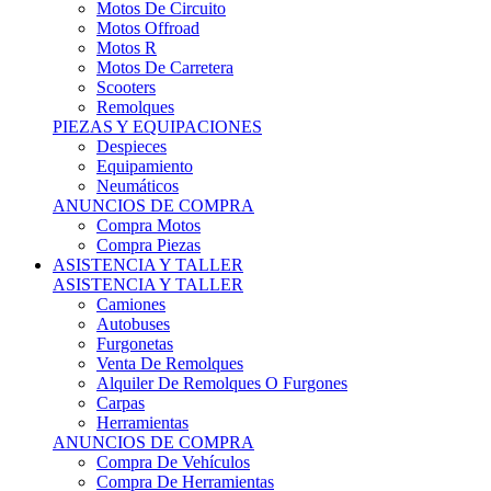
Motos Offroad
Motos R
Motos De Carretera
Scooters
Remolques
PIEZAS Y EQUIPACIONES
Despieces
Equipamiento
Neumáticos
ANUNCIOS DE COMPRA
Compra Motos
Compra Piezas
ASISTENCIA Y TALLER
ASISTENCIA Y TALLER
Camiones
Autobuses
Furgonetas
Venta De Remolques
Alquiler De Remolques O Furgones
Carpas
Herramientas
ANUNCIOS DE COMPRA
Compra De Vehículos
Compra De Herramientas