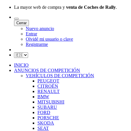
La mayor web de compra y
venta de Coches de Rally
.
Cerrar
Nuevo anuncio
Entrar
Olvidé mi usuario o clave
Registrarme
INICIO
ANUNCIOS DE COMPETICIÓN
VEHÍCULOS DE COMPETICIÓN
PEUGEOT
CITROËN
RENAULT
BMW
MITSUBISHI
SUBARU
FORD
PORSCHE
SKODA
SEAT