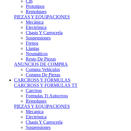
Remolques
PIEZAS Y EQUIPACIONES
Mecánica
Electrónica
Chasis Y Carrocería
Suspensiones
Frenos
Llantas
Neumáticos
Resto De Piezas
ANUNCIOS DE COMPRA
Compra Vehículos
Compra De Piezas
CARCROSS Y FÓRMULAS
CARCROSS Y FORMULAS TT
Carcross
Formulas Tt Autocross
Remolques
PIEZAS Y EQUIPACIONES
Mecanica
Electrónica
Chasis Y Carrocería
Suspensiones
Frenos
Llantas