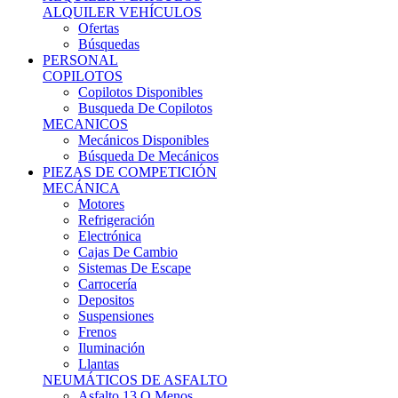
Ofertas
Búsquedas
PERSONAL
COPILOTOS
Copilotos Disponibles
Busqueda De Copilotos
MECANICOS
Mecánicos Disponibles
Búsqueda De Mecánicos
PIEZAS DE COMPETICIÓN
MECÁNICA
Motores
Refrigeración
Electrónica
Cajas De Cambio
Sistemas De Escape
Carrocería
Depositos
Suspensiones
Frenos
Iluminación
Llantas
NEUMÁTICOS DE ASFALTO
Asfalto 13 O Menos
Asfalto 14p