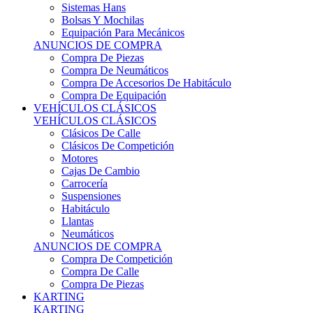
Sistemas Hans
Bolsas Y Mochilas
Equipación Para Mecánicos
ANUNCIOS DE COMPRA
Compra De Piezas
Compra De Neumáticos
Compra De Accesorios De Habitáculo
Compra De Equipación
VEHÍCULOS CLÁSICOS
VEHÍCULOS CLÁSICOS
Clásicos De Calle
Clásicos De Competición
Motores
Cajas De Cambio
Carrocería
Suspensiones
Habitáculo
Llantas
Neumáticos
ANUNCIOS DE COMPRA
Compra De Competición
Compra De Calle
Compra De Piezas
KARTING
KARTING