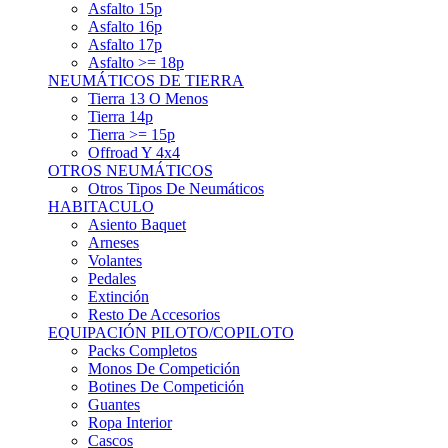
Asfalto 15p
Asfalto 16p
Asfalto 17p
Asfalto >= 18p
NEUMÁTICOS DE TIERRA
Tierra 13 O Menos
Tierra 14p
Tierra >= 15p
Offroad Y 4x4
OTROS NEUMÁTICOS
Otros Tipos De Neumáticos
HABITACULO
Asiento Baquet
Arneses
Volantes
Pedales
Extinción
Resto De Accesorios
EQUIPACIÓN PILOTO/COPILOTO
Packs Completos
Monos De Competición
Botines De Competición
Guantes
Ropa Interior
Cascos