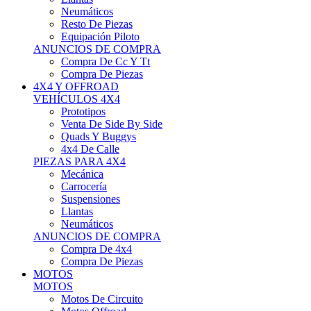
Neumáticos
Resto De Piezas
Equipación Piloto
ANUNCIOS DE COMPRA
Compra De Cc Y Tt
Compra De Piezas
4X4 Y OFFROAD
VEHÍCULOS 4X4
Prototipos
Venta De Side By Side
Quads Y Buggys
4x4 De Calle
PIEZAS PARA 4X4
Mecánica
Carrocería
Suspensiones
Llantas
Neumáticos
ANUNCIOS DE COMPRA
Compra De 4x4
Compra De Piezas
MOTOS
MOTOS
Motos De Circuito