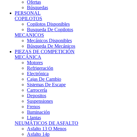
Ofertas
Búsquedas
PERSONAL
COPILOTOS
Copilotos Disponibles
Busqueda De Copilotos
MECANICOS
Mecánicos Disponibles
Búsqueda De Mecánicos
PIEZAS DE COMPETICIÓN
MECÁNICA
Motores
Refrigeración
Electrónica
Cajas De Cambio
Sistemas De Escape
Carrocería
Depositos
Suspensiones
Frenos
Iluminación
Llantas
NEUMÁTICOS DE ASFALTO
Asfalto 13 O Menos
Asfalto 14p