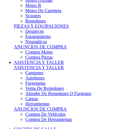
Motos Offroad
Motos R
Motos De Carretera
Scooters
Remolques
PIEZAS Y EQUIPACIONES
Despieces
Equipamiento
Neumáticos
ANUNCIOS DE COMPRA
Compra Motos
Compra Piezas
ASISTENCIA Y TALLER
ASISTENCIA Y TALLER
Camiones
Autobuses
Furgonetas
Venta De Remolques
Alquiler De Remolques O Furgones
Carpas
Herramientas
ANUNCIOS DE COMPRA
Compra De Vehículos
Compra De Herramientas