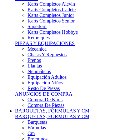
Karts Completos Alevín
Karts Completos Cadete
Karts Completos Junior
Karts Completos Senior
Superkart
Karts Completos Hobbye
Remolques
PIEZAS Y EQUIPACIONES
Mecanica
Chasis Y Repuestos
Frenos
Llantas
Neumáticos
Equipación Adultos
Equipación Niños
Resto De Piezas
ANUNCIOS DE COMPRA
Compra De Karts
Compra De Piezas
BARQUETAS, FÓRMULAS Y CM
BARQUETAS, FÓRMULAS Y CM
Barquetas
Fórmulas
Cm
Prototipos