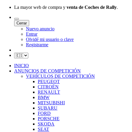
La mayor web de compra y
venta de Coches de Rally
.
Cerrar
Nuevo anuncio
Entrar
Olvidé mi usuario o clave
Registrarme
INICIO
ANUNCIOS DE COMPETICIÓN
VEHÍCULOS DE COMPETICIÓN
PEUGEOT
CITROËN
RENAULT
BMW
MITSUBISHI
SUBARU
FORD
PORSCHE
SKODA
SEAT