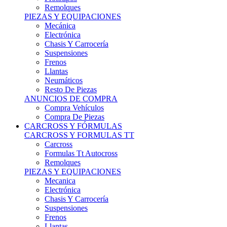
Remolques
PIEZAS Y EQUIPACIONES
Mecánica
Electrónica
Chasis Y Carrocería
Suspensiones
Frenos
Llantas
Neumáticos
Resto De Piezas
ANUNCIOS DE COMPRA
Compra Vehículos
Compra De Piezas
CARCROSS Y FÓRMULAS
CARCROSS Y FORMULAS TT
Carcross
Formulas Tt Autocross
Remolques
PIEZAS Y EQUIPACIONES
Mecanica
Electrónica
Chasis Y Carrocería
Suspensiones
Frenos
Llantas