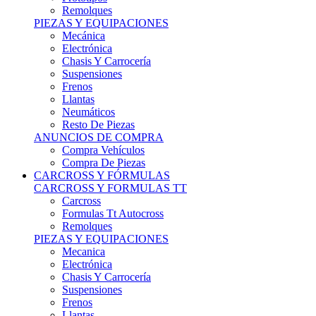
Remolques
PIEZAS Y EQUIPACIONES
Mecánica
Electrónica
Chasis Y Carrocería
Suspensiones
Frenos
Llantas
Neumáticos
Resto De Piezas
ANUNCIOS DE COMPRA
Compra Vehículos
Compra De Piezas
CARCROSS Y FÓRMULAS
CARCROSS Y FORMULAS TT
Carcross
Formulas Tt Autocross
Remolques
PIEZAS Y EQUIPACIONES
Mecanica
Electrónica
Chasis Y Carrocería
Suspensiones
Frenos
Llantas