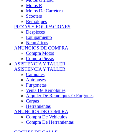
Motos Offroad
Motos R
Motos De Carretera
Scooters
Remolques
PIEZAS Y EQUIPACIONES
Despieces
Equipamiento
Neumáticos
ANUNCIOS DE COMPRA
Compra Motos
Compra Piezas
ASISTENCIA Y TALLER
ASISTENCIA Y TALLER
Camiones
Autobuses
Furgonetas
Venta De Remolques
Alquiler De Remolques O Furgones
Carpas
Herramientas
ANUNCIOS DE COMPRA
Compra De Vehículos
Compra De Herramientas