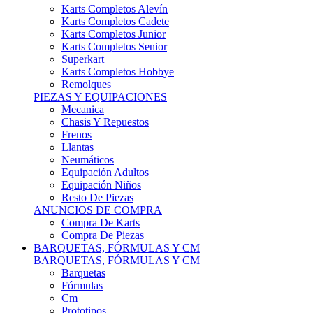
Karts Completos Alevín
Karts Completos Cadete
Karts Completos Junior
Karts Completos Senior
Superkart
Karts Completos Hobbye
Remolques
PIEZAS Y EQUIPACIONES
Mecanica
Chasis Y Repuestos
Frenos
Llantas
Neumáticos
Equipación Adultos
Equipación Niños
Resto De Piezas
ANUNCIOS DE COMPRA
Compra De Karts
Compra De Piezas
BARQUETAS, FÓRMULAS Y CM
BARQUETAS, FÓRMULAS Y CM
Barquetas
Fórmulas
Cm
Prototipos