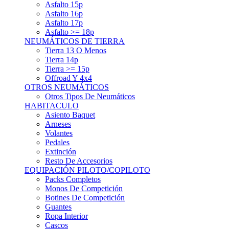
Asfalto 15p
Asfalto 16p
Asfalto 17p
Asfalto >= 18p
NEUMÁTICOS DE TIERRA
Tierra 13 O Menos
Tierra 14p
Tierra >= 15p
Offroad Y 4x4
OTROS NEUMÁTICOS
Otros Tipos De Neumáticos
HABITACULO
Asiento Baquet
Arneses
Volantes
Pedales
Extinción
Resto De Accesorios
EQUIPACIÓN PILOTO/COPILOTO
Packs Completos
Monos De Competición
Botines De Competición
Guantes
Ropa Interior
Cascos