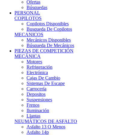
Ofertas
Búsquedas
PERSONAL
COPILOTOS
Copilotos Disponibles
Busqueda De Copilotos
MECANICOS
Mecánicos Disponibles
Búsqueda De Mecánicos
PIEZAS DE COMPETICIÓN
MECÁNICA
Motores
Refrigeración
Electrónica
Cajas De Cambio
Sistemas De Escape
Carrocería
Depositos
Suspensiones
Frenos
Iluminación
Llantas
NEUMÁTICOS DE ASFALTO
Asfalto 13 O Menos
Asfalto 14p