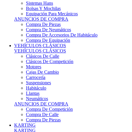
Sistemas Hans
Bolsas Y Mochilas
Equipación Para Mecánicos
ANUNCIOS DE COMPRA
Compra De Piezas
Compra De Neumáticos
Compra De Accesorios De Habitáculo
Compra De Equipación
VEHÍCULOS CLÁSICOS
VEHÍCULOS CLÁSICOS
Clásicos De Calle
Clásicos De Competición
Motores
Cajas De Cambio
Carrocería
Suspensiones
Habitáculo
Llantas
Neumáticos
ANUNCIOS DE COMPRA
Compra De Competición
Compra De Calle
Compra De Piezas
KARTING
KARTING