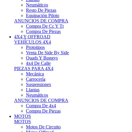
Neumáticos
Resto De Piezas
Equipación Piloto
ANUNCIOS DE COMPRA
Compra De Cc Y Tt
Compra De Piezas
4X4 Y OFFROAD
VEHÍCULOS 4X4
Prototipos
Venta De Side By Side
Quads Y Buggys
4x4 De Calle
PIEZAS PARA 4X4
Mecánica
Carrocería
Suspensiones
Llantas
Neumáticos
ANUNCIOS DE COMPRA
Compra De 4x4
Compra De Piezas
MOTOS
MOTOS
Motos De Circuito