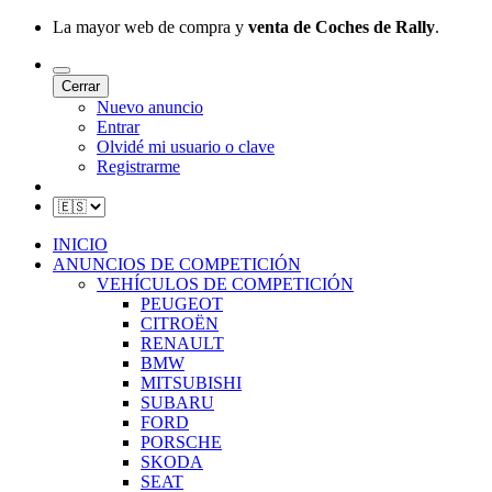
La mayor web de compra y
venta de Coches de Rally
.
Cerrar
Nuevo anuncio
Entrar
Olvidé mi usuario o clave
Registrarme
INICIO
ANUNCIOS DE COMPETICIÓN
VEHÍCULOS DE COMPETICIÓN
PEUGEOT
CITROËN
RENAULT
BMW
MITSUBISHI
SUBARU
FORD
PORSCHE
SKODA
SEAT