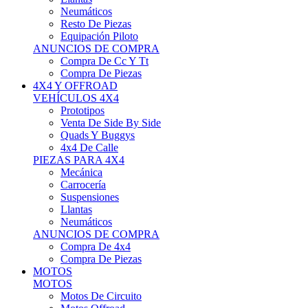
Neumáticos
Resto De Piezas
Equipación Piloto
ANUNCIOS DE COMPRA
Compra De Cc Y Tt
Compra De Piezas
4X4 Y OFFROAD
VEHÍCULOS 4X4
Prototipos
Venta De Side By Side
Quads Y Buggys
4x4 De Calle
PIEZAS PARA 4X4
Mecánica
Carrocería
Suspensiones
Llantas
Neumáticos
ANUNCIOS DE COMPRA
Compra De 4x4
Compra De Piezas
MOTOS
MOTOS
Motos De Circuito