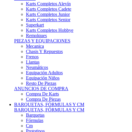
Karts Completos Alevín
Karts Completos Cadete
Karts Completos Junior
Karts Completos Senior
Superkart
Karts Completos Hobbye
Remolques
PIEZAS Y EQUIPACIONES
Mecanica
Chasis Y Repuestos
Frenos
Llantas
Neumáticos
Equipación Adultos
Equipación Niños
Resto De Piezas
ANUNCIOS DE COMPRA
Compra De Karts
Compra De Piezas
BARQUETAS, FÓRMULAS Y CM
BARQUETAS, FÓRMULAS Y CM
Barquetas
Fórmulas
Cm
Prototipos