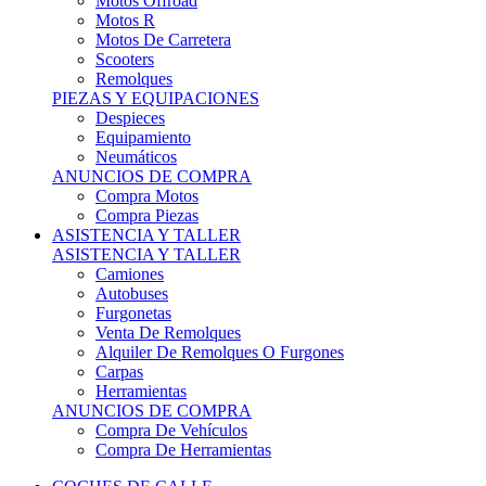
Motos Offroad
Motos R
Motos De Carretera
Scooters
Remolques
PIEZAS Y EQUIPACIONES
Despieces
Equipamiento
Neumáticos
ANUNCIOS DE COMPRA
Compra Motos
Compra Piezas
ASISTENCIA Y TALLER
ASISTENCIA Y TALLER
Camiones
Autobuses
Furgonetas
Venta De Remolques
Alquiler De Remolques O Furgones
Carpas
Herramientas
ANUNCIOS DE COMPRA
Compra De Vehículos
Compra De Herramientas