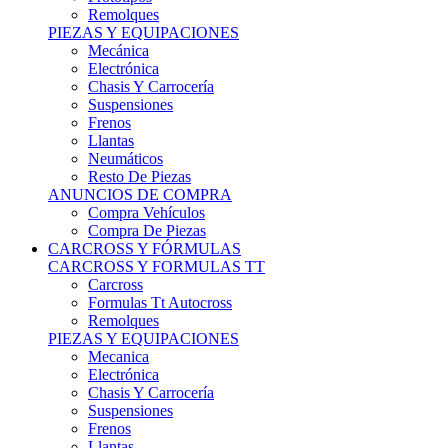
Remolques
PIEZAS Y EQUIPACIONES
Mecánica
Electrónica
Chasis Y Carrocería
Suspensiones
Frenos
Llantas
Neumáticos
Resto De Piezas
ANUNCIOS DE COMPRA
Compra Vehículos
Compra De Piezas
CARCROSS Y FÓRMULAS
CARCROSS Y FORMULAS TT
Carcross
Formulas Tt Autocross
Remolques
PIEZAS Y EQUIPACIONES
Mecanica
Electrónica
Chasis Y Carrocería
Suspensiones
Frenos
Llantas