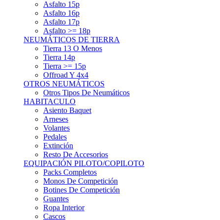
Asfalto 15p
Asfalto 16p
Asfalto 17p
Asfalto >= 18p
NEUMÁTICOS DE TIERRA
Tierra 13 O Menos
Tierra 14p
Tierra >= 15p
Offroad Y 4x4
OTROS NEUMÁTICOS
Otros Tipos De Neumáticos
HABITACULO
Asiento Baquet
Arneses
Volantes
Pedales
Extinción
Resto De Accesorios
EQUIPACIÓN PILOTO/COPILOTO
Packs Completos
Monos De Competición
Botines De Competición
Guantes
Ropa Interior
Cascos