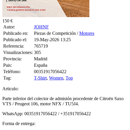
150 €
Autor:
JOHNF
Publicado en:
Piezas de Competición /
Motores
Publicado el:
19-May-2026 13:25
Referencia:
765719
Visualizaciones:
305
Provincia:
Madrid
Pais:
España
Teléfono:
00351917056422
Tag:
T-Shirt
,
Women
,
Top
Articulo:
Parte inferior del colector de admisión procedente de Citroën Saxo
VTS / Peugeot 106, motor NFX / TU5J4.
WhatsApp: 00351917056422 / +351917056422
Forma de entrega: