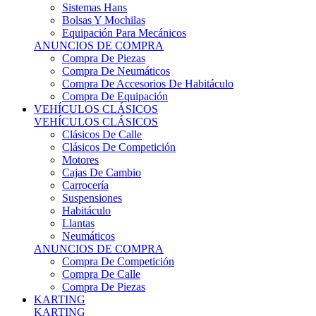
Sistemas Hans
Bolsas Y Mochilas
Equipación Para Mecánicos
ANUNCIOS DE COMPRA
Compra De Piezas
Compra De Neumáticos
Compra De Accesorios De Habitáculo
Compra De Equipación
VEHÍCULOS CLÁSICOS
VEHÍCULOS CLÁSICOS
Clásicos De Calle
Clásicos De Competición
Motores
Cajas De Cambio
Carrocería
Suspensiones
Habitáculo
Llantas
Neumáticos
ANUNCIOS DE COMPRA
Compra De Competición
Compra De Calle
Compra De Piezas
KARTING
KARTING