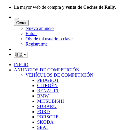
La mayor web de compra y
venta de Coches de Rally
.
Cerrar
Nuevo anuncio
Entrar
Olvidé mi usuario o clave
Registrarme
INICIO
ANUNCIOS DE COMPETICIÓN
VEHÍCULOS DE COMPETICIÓN
PEUGEOT
CITROËN
RENAULT
BMW
MITSUBISHI
SUBARU
FORD
PORSCHE
SKODA
SEAT