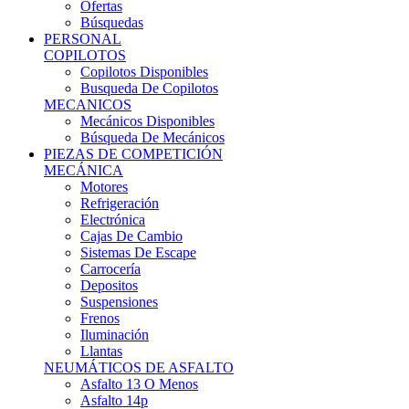
Ofertas
Búsquedas
PERSONAL
COPILOTOS
Copilotos Disponibles
Busqueda De Copilotos
MECANICOS
Mecánicos Disponibles
Búsqueda De Mecánicos
PIEZAS DE COMPETICIÓN
MECÁNICA
Motores
Refrigeración
Electrónica
Cajas De Cambio
Sistemas De Escape
Carrocería
Depositos
Suspensiones
Frenos
Iluminación
Llantas
NEUMÁTICOS DE ASFALTO
Asfalto 13 O Menos
Asfalto 14p