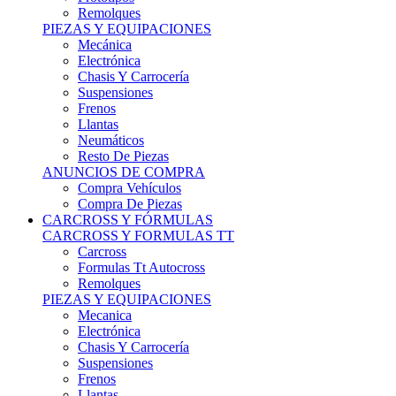
Remolques
PIEZAS Y EQUIPACIONES
Mecánica
Electrónica
Chasis Y Carrocería
Suspensiones
Frenos
Llantas
Neumáticos
Resto De Piezas
ANUNCIOS DE COMPRA
Compra Vehículos
Compra De Piezas
CARCROSS Y FÓRMULAS
CARCROSS Y FORMULAS TT
Carcross
Formulas Tt Autocross
Remolques
PIEZAS Y EQUIPACIONES
Mecanica
Electrónica
Chasis Y Carrocería
Suspensiones
Frenos
Llantas