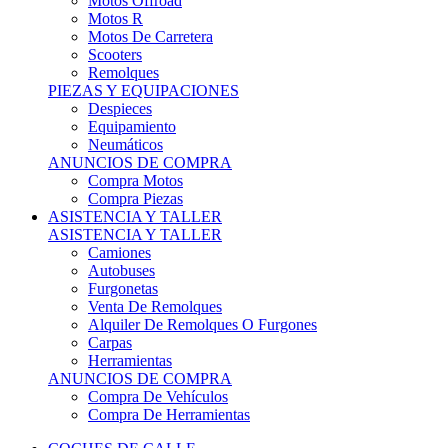
Motos Offroad
Motos R
Motos De Carretera
Scooters
Remolques
PIEZAS Y EQUIPACIONES
Despieces
Equipamiento
Neumáticos
ANUNCIOS DE COMPRA
Compra Motos
Compra Piezas
ASISTENCIA Y TALLER
ASISTENCIA Y TALLER
Camiones
Autobuses
Furgonetas
Venta De Remolques
Alquiler De Remolques O Furgones
Carpas
Herramientas
ANUNCIOS DE COMPRA
Compra De Vehículos
Compra De Herramientas