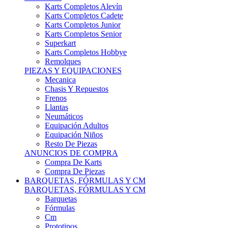
Karts Completos Alevín
Karts Completos Cadete
Karts Completos Junior
Karts Completos Senior
Superkart
Karts Completos Hobbye
Remolques
PIEZAS Y EQUIPACIONES
Mecanica
Chasis Y Repuestos
Frenos
Llantas
Neumáticos
Equipación Adultos
Equipación Niños
Resto De Piezas
ANUNCIOS DE COMPRA
Compra De Karts
Compra De Piezas
BARQUETAS, FÓRMULAS Y CM
BARQUETAS, FÓRMULAS Y CM
Barquetas
Fórmulas
Cm
Prototipos