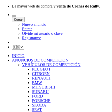
La mayor web de compra y
venta de Coches de Rally
.
Cerrar
Nuevo anuncio
Entrar
Olvidé mi usuario o clave
Registrarme
INICIO
ANUNCIOS DE COMPETICIÓN
VEHÍCULOS DE COMPETICIÓN
PEUGEOT
CITROËN
RENAULT
BMW
MITSUBISHI
SUBARU
FORD
PORSCHE
SKODA
SEAT