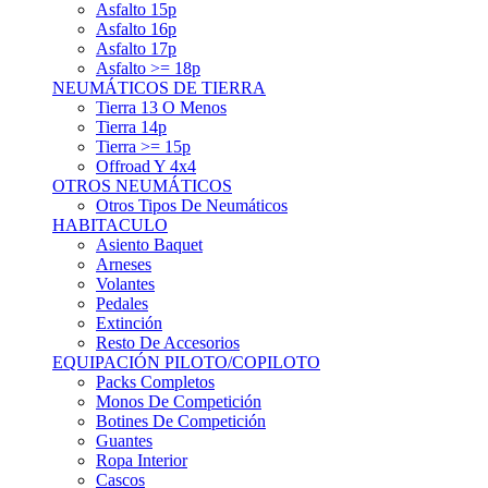
Asfalto 15p
Asfalto 16p
Asfalto 17p
Asfalto >= 18p
NEUMÁTICOS DE TIERRA
Tierra 13 O Menos
Tierra 14p
Tierra >= 15p
Offroad Y 4x4
OTROS NEUMÁTICOS
Otros Tipos De Neumáticos
HABITACULO
Asiento Baquet
Arneses
Volantes
Pedales
Extinción
Resto De Accesorios
EQUIPACIÓN PILOTO/COPILOTO
Packs Completos
Monos De Competición
Botines De Competición
Guantes
Ropa Interior
Cascos