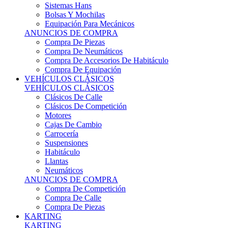
Sistemas Hans
Bolsas Y Mochilas
Equipación Para Mecánicos
ANUNCIOS DE COMPRA
Compra De Piezas
Compra De Neumáticos
Compra De Accesorios De Habitáculo
Compra De Equipación
VEHÍCULOS CLÁSICOS
VEHÍCULOS CLÁSICOS
Clásicos De Calle
Clásicos De Competición
Motores
Cajas De Cambio
Carrocería
Suspensiones
Habitáculo
Llantas
Neumáticos
ANUNCIOS DE COMPRA
Compra De Competición
Compra De Calle
Compra De Piezas
KARTING
KARTING