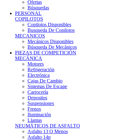
Ofertas
Búsquedas
PERSONAL
COPILOTOS
Copilotos Disponibles
Busqueda De Copilotos
MECANICOS
Mecánicos Disponibles
Búsqueda De Mecánicos
PIEZAS DE COMPETICIÓN
MECÁNICA
Motores
Refrigeración
Electrónica
Cajas De Cambio
Sistemas De Escape
Carrocería
Depositos
Suspensiones
Frenos
Iluminación
Llantas
NEUMÁTICOS DE ASFALTO
Asfalto 13 O Menos
Asfalto 14p