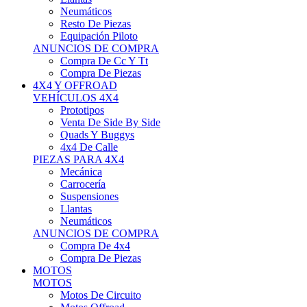
Neumáticos
Resto De Piezas
Equipación Piloto
ANUNCIOS DE COMPRA
Compra De Cc Y Tt
Compra De Piezas
4X4 Y OFFROAD
VEHÍCULOS 4X4
Prototipos
Venta De Side By Side
Quads Y Buggys
4x4 De Calle
PIEZAS PARA 4X4
Mecánica
Carrocería
Suspensiones
Llantas
Neumáticos
ANUNCIOS DE COMPRA
Compra De 4x4
Compra De Piezas
MOTOS
MOTOS
Motos De Circuito