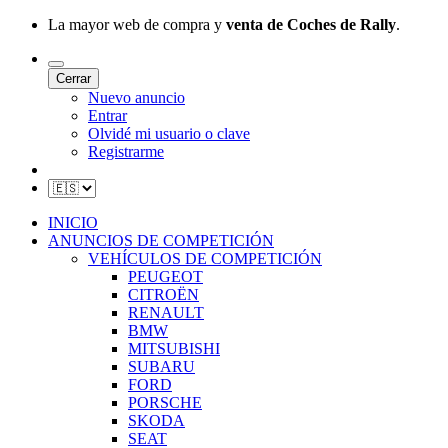
La mayor web de compra y
venta de Coches de Rally
.
Cerrar
Nuevo anuncio
Entrar
Olvidé mi usuario o clave
Registrarme
INICIO
ANUNCIOS DE COMPETICIÓN
VEHÍCULOS DE COMPETICIÓN
PEUGEOT
CITROËN
RENAULT
BMW
MITSUBISHI
SUBARU
FORD
PORSCHE
SKODA
SEAT