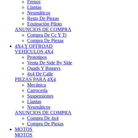
Neumáticos
Resto De Piezas
Equipación Piloto
ANUNCIOS DE COMPRA
Compra De Cc Y Tt
Compra De Piezas
4X4 Y OFFROAD
VEHÍCULOS 4X4
Prototipos
Venta De Side By Side
Quads Y Buggys
4x4 De Calle
PIEZAS PARA 4X4
Mecánica
Carrocería
Suspensiones
Llantas
Neumáticos
ANUNCIOS DE COMPRA
Compra De 4x4
Compra De Piezas
MOTOS
MOTOS
Motos De Circuito