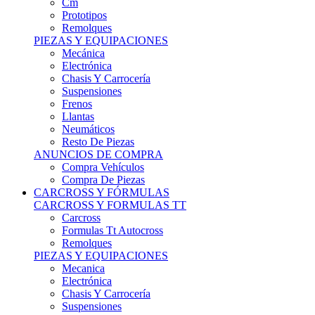
Remolques
PIEZAS Y EQUIPACIONES
Mecánica
Electrónica
Chasis Y Carrocería
Suspensiones
Frenos
Llantas
Neumáticos
Resto De Piezas
ANUNCIOS DE COMPRA
Compra Vehículos
Compra De Piezas
CARCROSS Y FÓRMULAS
CARCROSS Y FORMULAS TT
Carcross
Formulas Tt Autocross
Remolques
PIEZAS Y EQUIPACIONES
Mecanica
Electrónica
Chasis Y Carrocería
Suspensiones
Frenos
Llantas