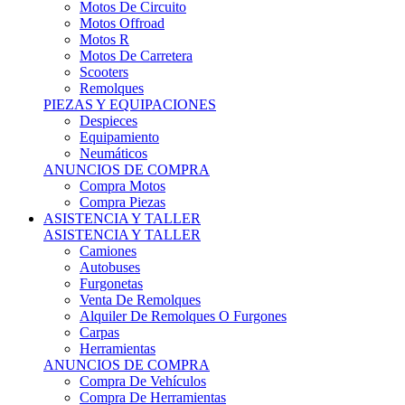
Motos Offroad
Motos R
Motos De Carretera
Scooters
Remolques
PIEZAS Y EQUIPACIONES
Despieces
Equipamiento
Neumáticos
ANUNCIOS DE COMPRA
Compra Motos
Compra Piezas
ASISTENCIA Y TALLER
ASISTENCIA Y TALLER
Camiones
Autobuses
Furgonetas
Venta De Remolques
Alquiler De Remolques O Furgones
Carpas
Herramientas
ANUNCIOS DE COMPRA
Compra De Vehículos
Compra De Herramientas