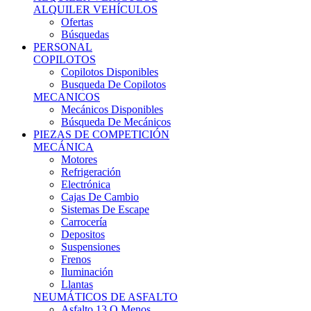
Ofertas
Búsquedas
PERSONAL
COPILOTOS
Copilotos Disponibles
Busqueda De Copilotos
MECANICOS
Mecánicos Disponibles
Búsqueda De Mecánicos
PIEZAS DE COMPETICIÓN
MECÁNICA
Motores
Refrigeración
Electrónica
Cajas De Cambio
Sistemas De Escape
Carrocería
Depositos
Suspensiones
Frenos
Iluminación
Llantas
NEUMÁTICOS DE ASFALTO
Asfalto 13 O Menos
Asfalto 14p