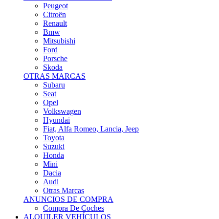
Citroën
Renault
Bmw
Mitsubishi
Ford
Porsche
Skoda
OTRAS MARCAS
Subaru
Seat
Opel
Volkswagen
Hyundai
Fiat, Alfa Romeo, Lancia, Jeep
Toyota
Suzuki
Honda
Mini
Dacia
Audi
Otras Marcas
ANUNCIOS DE COMPRA
Compra De Coches
ALQUILER VEHÍCULOS
ALQUILER VEHÍCULOS