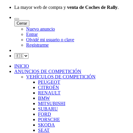
La mayor web de compra y
venta de Coches de Rally
.
Cerrar
Nuevo anuncio
Entrar
Olvidé mi usuario o clave
Registrarme
INICIO
ANUNCIOS DE COMPETICIÓN
VEHÍCULOS DE COMPETICIÓN
PEUGEOT
CITROËN
RENAULT
BMW
MITSUBISHI
SUBARU
FORD
PORSCHE
SKODA
SEAT