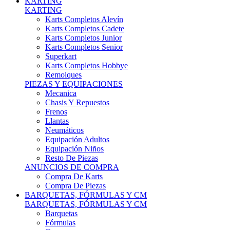
Karts Completos Alevín
Karts Completos Cadete
Karts Completos Junior
Karts Completos Senior
Superkart
Karts Completos Hobbye
Remolques
PIEZAS Y EQUIPACIONES
Mecanica
Chasis Y Repuestos
Frenos
Llantas
Neumáticos
Equipación Adultos
Equipación Niños
Resto De Piezas
ANUNCIOS DE COMPRA
Compra De Karts
Compra De Piezas
BARQUETAS, FÓRMULAS Y CM
BARQUETAS, FÓRMULAS Y CM
Barquetas
Fórmulas
Cm
Prototipos