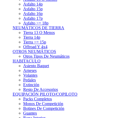
Asfalto 15p
Asfalto 16p
Asfalto 17p
Asfalto >= 18p
NEUMÁTICOS DE TIERRA
Tierra 13 O Menos
Tierra 14p
Tierra >= 15p
Offroad Y 4x4
OTROS NEUMÁTICOS
Otros Tipos De Neumáticos
HABITACULO
Asiento Baquet
Arneses
Volantes
Pedales
Extinción
Resto De Accesorios
EQUIPACIÓN PILOTO/COPILOTO
Packs Completos
Monos De Competición
Botines De Competición
Guantes
Ropa Interior
Cascos