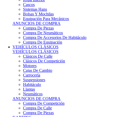
Sistemas Hans
Bolsas Y Mochilas
Equipación Para Mecánicos
ANUNCIOS DE COMPRA
Compra De Piezas
Compra De Neumáticos
Compra De Accesorios De Habitáculo
Compra De Equipación
VEHÍCULOS CLÁSICOS
VEHÍCULOS CLÁSICOS
Clásicos De Calle
Clásicos De Competición
Motores
Cajas De Cambio
Carrocería
Suspensiones
Habitáculo
Llantas
Neumáticos
ANUNCIOS DE COMPRA
Compra De Competición
Compra De Calle
Compra De Piezas
KARTING
KARTING