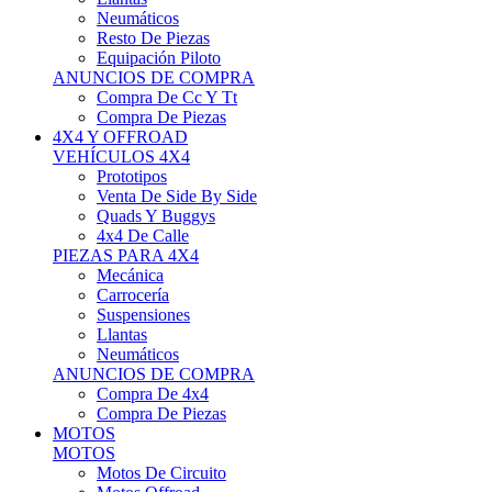
Neumáticos
Resto De Piezas
Equipación Piloto
ANUNCIOS DE COMPRA
Compra De Cc Y Tt
Compra De Piezas
4X4 Y OFFROAD
VEHÍCULOS 4X4
Prototipos
Venta De Side By Side
Quads Y Buggys
4x4 De Calle
PIEZAS PARA 4X4
Mecánica
Carrocería
Suspensiones
Llantas
Neumáticos
ANUNCIOS DE COMPRA
Compra De 4x4
Compra De Piezas
MOTOS
MOTOS
Motos De Circuito