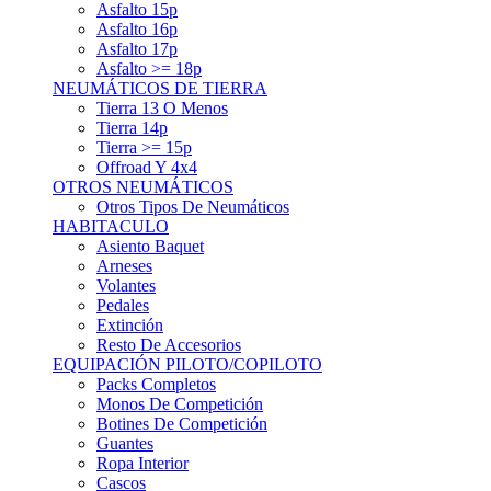
Asfalto 15p
Asfalto 16p
Asfalto 17p
Asfalto >= 18p
NEUMÁTICOS DE TIERRA
Tierra 13 O Menos
Tierra 14p
Tierra >= 15p
Offroad Y 4x4
OTROS NEUMÁTICOS
Otros Tipos De Neumáticos
HABITACULO
Asiento Baquet
Arneses
Volantes
Pedales
Extinción
Resto De Accesorios
EQUIPACIÓN PILOTO/COPILOTO
Packs Completos
Monos De Competición
Botines De Competición
Guantes
Ropa Interior
Cascos