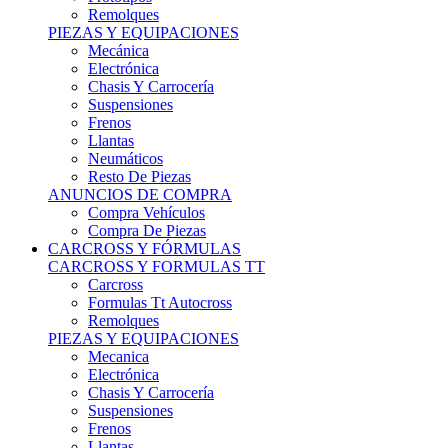
Remolques
PIEZAS Y EQUIPACIONES
Mecánica
Electrónica
Chasis Y Carrocería
Suspensiones
Frenos
Llantas
Neumáticos
Resto De Piezas
ANUNCIOS DE COMPRA
Compra Vehículos
Compra De Piezas
CARCROSS Y FÓRMULAS
CARCROSS Y FORMULAS TT
Carcross
Formulas Tt Autocross
Remolques
PIEZAS Y EQUIPACIONES
Mecanica
Electrónica
Chasis Y Carrocería
Suspensiones
Frenos
Llantas