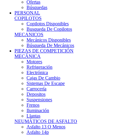
Ofertas
Búsquedas
PERSONAL
COPILOTOS
Copilotos Disponibles
Busqueda De Copilotos
MECANICOS
Mecánicos Disponibles
Búsqueda De Mecánicos
PIEZAS DE COMPETICIÓN
MECÁNICA
Motores
Refrigeración
Electrónica
Cajas De Cambio
Sistemas De Escape
Carrocería
Depositos
Suspensiones
Frenos
Iluminación
Llantas
NEUMÁTICOS DE ASFALTO
Asfalto 13 O Menos
Asfalto 14p