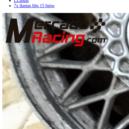
LLantas
7x llantas bbs 15 bmw