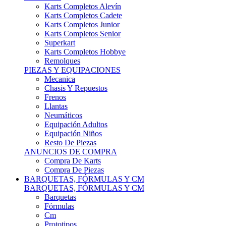
Karts Completos Alevín
Karts Completos Cadete
Karts Completos Junior
Karts Completos Senior
Superkart
Karts Completos Hobbye
Remolques
PIEZAS Y EQUIPACIONES
Mecanica
Chasis Y Repuestos
Frenos
Llantas
Neumáticos
Equipación Adultos
Equipación Niños
Resto De Piezas
ANUNCIOS DE COMPRA
Compra De Karts
Compra De Piezas
BARQUETAS, FÓRMULAS Y CM
BARQUETAS, FÓRMULAS Y CM
Barquetas
Fórmulas
Cm
Prototipos