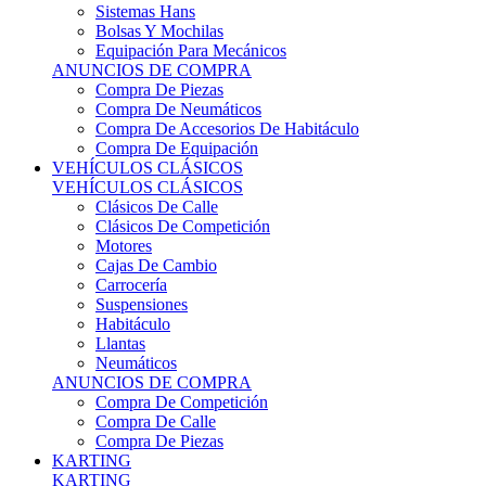
Sistemas Hans
Bolsas Y Mochilas
Equipación Para Mecánicos
ANUNCIOS DE COMPRA
Compra De Piezas
Compra De Neumáticos
Compra De Accesorios De Habitáculo
Compra De Equipación
VEHÍCULOS CLÁSICOS
VEHÍCULOS CLÁSICOS
Clásicos De Calle
Clásicos De Competición
Motores
Cajas De Cambio
Carrocería
Suspensiones
Habitáculo
Llantas
Neumáticos
ANUNCIOS DE COMPRA
Compra De Competición
Compra De Calle
Compra De Piezas
KARTING
KARTING