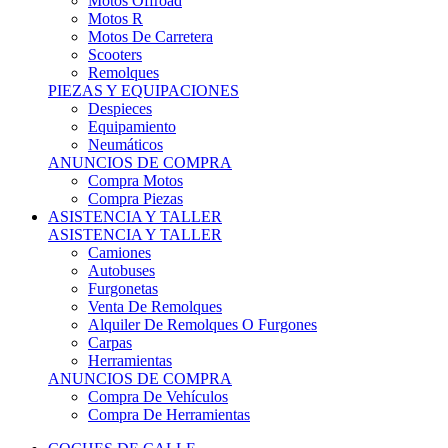
Motos Offroad
Motos R
Motos De Carretera
Scooters
Remolques
PIEZAS Y EQUIPACIONES
Despieces
Equipamiento
Neumáticos
ANUNCIOS DE COMPRA
Compra Motos
Compra Piezas
ASISTENCIA Y TALLER
ASISTENCIA Y TALLER
Camiones
Autobuses
Furgonetas
Venta De Remolques
Alquiler De Remolques O Furgones
Carpas
Herramientas
ANUNCIOS DE COMPRA
Compra De Vehículos
Compra De Herramientas