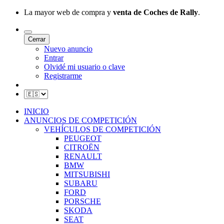
La mayor web de compra y
venta de Coches de Rally
.
Cerrar
Nuevo anuncio
Entrar
Olvidé mi usuario o clave
Registrarme
INICIO
ANUNCIOS DE COMPETICIÓN
VEHÍCULOS DE COMPETICIÓN
PEUGEOT
CITROËN
RENAULT
BMW
MITSUBISHI
SUBARU
FORD
PORSCHE
SKODA
SEAT