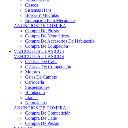
Sistemas Hans
Bolsas Y Mochilas
Equipación Para Mecánicos
ANUNCIOS DE COMPRA
Compra De Piezas
Compra De Neumáticos
Compra De Accesorios De Habitáculo
Compra De Equipación
VEHÍCULOS CLÁSICOS
VEHÍCULOS CLÁSICOS
Clásicos De Calle
Clásicos De Competición
Motores
Cajas De Cambio
Carrocería
Suspensiones
Habitáculo
Llantas
Neumáticos
ANUNCIOS DE COMPRA
Compra De Competición
Compra De Calle
Compra De Piezas
KARTING
KARTING