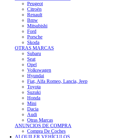
Citroën
Renault
Bmw
Mitsubishi
Ford
Porsche
Skoda
OTRAS MARCAS
Subaru
Seat
Opel
Volkswagen
Hyundai
Fiat, Alfa Romeo, Lancia, Jeep
Toyota
Suzuki
Honda
Mini
Dacia
Audi
Otras Marcas
ANUNCIOS DE COMPRA
Compra De Coches
ALQUILER VEHÍCULOS
ALQUILER VEHÍCULOS