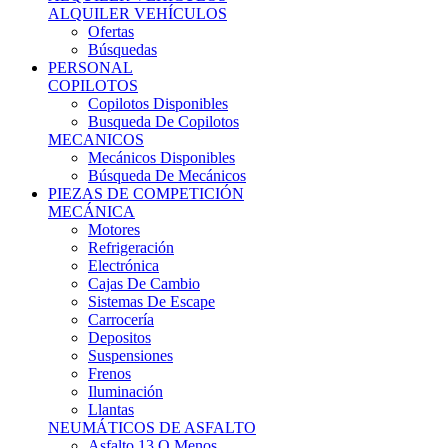
Ofertas
Búsquedas
PERSONAL
COPILOTOS
Copilotos Disponibles
Busqueda De Copilotos
MECANICOS
Mecánicos Disponibles
Búsqueda De Mecánicos
PIEZAS DE COMPETICIÓN
MECÁNICA
Motores
Refrigeración
Electrónica
Cajas De Cambio
Sistemas De Escape
Carrocería
Depositos
Suspensiones
Frenos
Iluminación
Llantas
NEUMÁTICOS DE ASFALTO
Asfalto 13 O Menos
Asfalto 14p