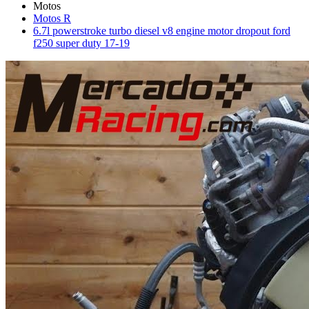
Motos R
6.7l powerstroke turbo diesel v8 engine motor dropout ford
f250 super duty 17-19