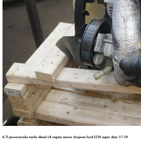
6.7l powerstroke turbo diesel v8 engine motor dropout ford f250 super duty 17-19