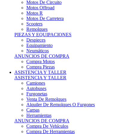
Motos Offroad
Motos R
Motos De Carretera
Scooters
Remolques
PIEZAS Y EQUIPACIONES
Despieces
Equipamiento
Neumáticos
ANUNCIOS DE COMPRA
Compra Motos
Compra Piezas
ASISTENCIA Y TALLER
ASISTENCIA Y TALLER
Camiones
Autobuses
Furgonetas
Venta De Remolques
Alquiler De Remolques O Furgones
Carpas
Herramientas
ANUNCIOS DE COMPRA
Compra De Vehículos
Compra De Herramientas