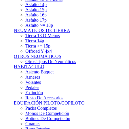
Asfalto 15p
Asfalto 16p
Asfalto 17p
Asfalto >= 18p
NEUMÁTICOS DE TIERRA
Tierra 13 O Menos
Tierra 14p
Tierra >= 15p
Offroad Y 4x4
OTROS NEUMÁTICOS
Otros Tipos De Neumáticos
HABITACULO
Asiento Baquet
Arneses
Volantes
Pedales
Extinción
Resto De Accesorios
EQUIPACIÓN PILOTO/COPILOTO
Packs Completos
Monos De Competición
Botines De Competición
Guantes
Ropa Interior
Cascos