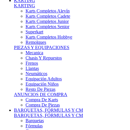
Karts Completos Alevín
Karts Completos Cadete
Karts Completos Junior
Karts Completos Senior
Superkart
Karts Completos Hobbye
Remolques
PIEZAS Y EQUIPACIONES
Mecanica
Chasis Y Repuestos
Frenos
Llantas
Neumáticos
Equipación Adultos
Equipación Niños
Resto De Piezas
ANUNCIOS DE COMPRA
Compra De Karts
Compra De Piezas
BARQUETAS, FÓRMULAS Y CM
BARQUETAS, FÓRMULAS Y CM
Barquetas
Fórmulas
Cm
Prototipos