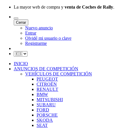
La mayor web de compra y
venta de Coches de Rally
.
Cerrar
Nuevo anuncio
Entrar
Olvidé mi usuario o clave
Registrarme
INICIO
ANUNCIOS DE COMPETICIÓN
VEHÍCULOS DE COMPETICIÓN
PEUGEOT
CITROËN
RENAULT
BMW
MITSUBISHI
SUBARU
FORD
PORSCHE
SKODA
SEAT