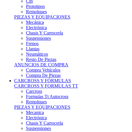
Remolques
PIEZAS Y EQUIPACIONES
Mecánica
Electrónica
Chasis Y Carrocería
Suspensiones
Frenos
Llantas
Neumáticos
Resto De Piezas
ANUNCIOS DE COMPRA
Compra Vehículos
Compra De Piezas
CARCROSS Y FÓRMULAS
CARCROSS Y FORMULAS TT
Carcross
Formulas Tt Autocross
Remolques
PIEZAS Y EQUIPACIONES
Mecanica
Electrónica
Chasis Y Carrocería
Suspensiones
Frenos
Llantas