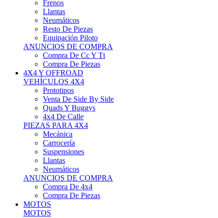
Neumáticos
Resto De Piezas
Equipación Piloto
ANUNCIOS DE COMPRA
Compra De Cc Y Tt
Compra De Piezas
4X4 Y OFFROAD
VEHÍCULOS 4X4
Prototipos
Venta De Side By Side
Quads Y Buggys
4x4 De Calle
PIEZAS PARA 4X4
Mecánica
Carrocería
Suspensiones
Llantas
Neumáticos
ANUNCIOS DE COMPRA
Compra De 4x4
Compra De Piezas
MOTOS
MOTOS
Motos De Circuito