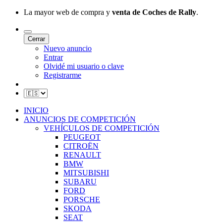
La mayor web de compra y
venta de Coches de Rally
.
Cerrar
Nuevo anuncio
Entrar
Olvidé mi usuario o clave
Registrarme
INICIO
ANUNCIOS DE COMPETICIÓN
VEHÍCULOS DE COMPETICIÓN
PEUGEOT
CITROËN
RENAULT
BMW
MITSUBISHI
SUBARU
FORD
PORSCHE
SKODA
SEAT