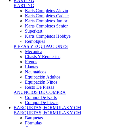
Karts Completos Alevín
Karts Completos Cadete
Karts Completos Junior
Karts Completos Senior
Superkart
Karts Completos Hobbye
Remolques
PIEZAS Y EQUIPACIONES
Mecanica
Chasis Y Repuestos
Frenos
Llantas
Neumáticos
Equipación Adultos
Equipación Niños
Resto De Piezas
ANUNCIOS DE COMPRA
Compra De Karts
Compra De Piezas
BARQUETAS, FÓRMULAS Y CM
BARQUETAS, FÓRMULAS Y CM
Barquetas
Fórmulas
Cm
Prototipos