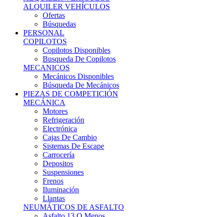
Ofertas
Búsquedas
PERSONAL
COPILOTOS
Copilotos Disponibles
Busqueda De Copilotos
MECANICOS
Mecánicos Disponibles
Búsqueda De Mecánicos
PIEZAS DE COMPETICIÓN
MECÁNICA
Motores
Refrigeración
Electrónica
Cajas De Cambio
Sistemas De Escape
Carrocería
Depositos
Suspensiones
Frenos
Iluminación
Llantas
NEUMÁTICOS DE ASFALTO
Asfalto 13 O Menos
Asfalto 14p