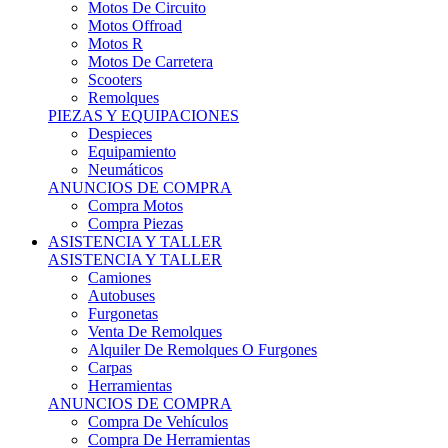
Motos Offroad
Motos R
Motos De Carretera
Scooters
Remolques
PIEZAS Y EQUIPACIONES
Despieces
Equipamiento
Neumáticos
ANUNCIOS DE COMPRA
Compra Motos
Compra Piezas
ASISTENCIA Y TALLER
ASISTENCIA Y TALLER
Camiones
Autobuses
Furgonetas
Venta De Remolques
Alquiler De Remolques O Furgones
Carpas
Herramientas
ANUNCIOS DE COMPRA
Compra De Vehículos
Compra De Herramientas