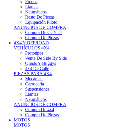
Neumáticos
Resto De Piezas
Equipación Piloto
ANUNCIOS DE COMPRA
Compra De Cc Y Tt
Compra De Piezas
4X4 Y OFFROAD
VEHÍCULOS 4X4
Prototipos
Venta De Side By Side
Quads Y Buggys
4x4 De Calle
PIEZAS PARA 4X4
Mecánica
Carrocería
Suspensiones
Llantas
Neumáticos
ANUNCIOS DE COMPRA
Compra De 4x4
Compra De Piezas
MOTOS
MOTOS
Motos De Circuito