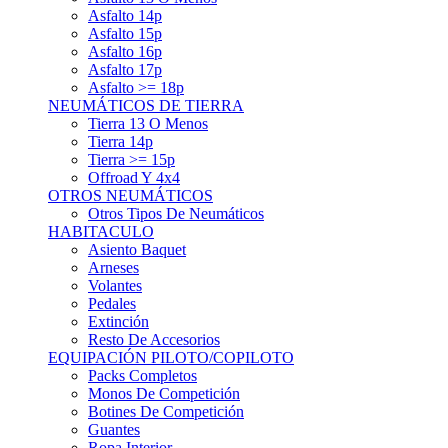
Asfalto 15p
Asfalto 16p
Asfalto 17p
Asfalto >= 18p
NEUMÁTICOS DE TIERRA
Tierra 13 O Menos
Tierra 14p
Tierra >= 15p
Offroad Y 4x4
OTROS NEUMÁTICOS
Otros Tipos De Neumáticos
HABITACULO
Asiento Baquet
Arneses
Volantes
Pedales
Extinción
Resto De Accesorios
EQUIPACIÓN PILOTO/COPILOTO
Packs Completos
Monos De Competición
Botines De Competición
Guantes
Ropa Interior
Cascos