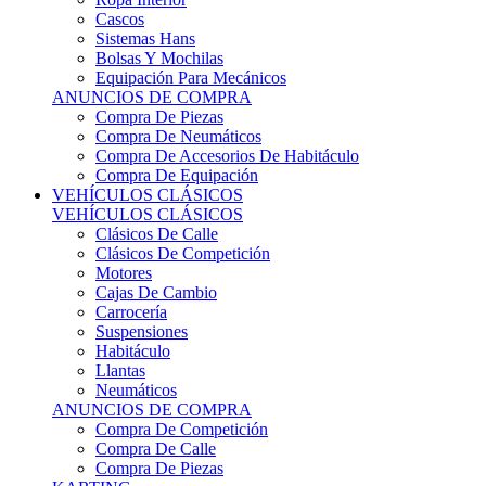
Sistemas Hans
Bolsas Y Mochilas
Equipación Para Mecánicos
ANUNCIOS DE COMPRA
Compra De Piezas
Compra De Neumáticos
Compra De Accesorios De Habitáculo
Compra De Equipación
VEHÍCULOS CLÁSICOS
VEHÍCULOS CLÁSICOS
Clásicos De Calle
Clásicos De Competición
Motores
Cajas De Cambio
Carrocería
Suspensiones
Habitáculo
Llantas
Neumáticos
ANUNCIOS DE COMPRA
Compra De Competición
Compra De Calle
Compra De Piezas
KARTING
KARTING