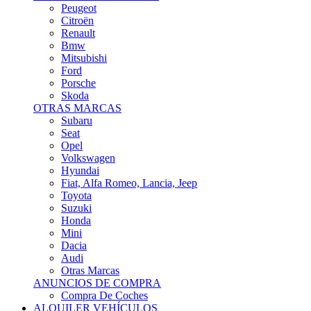
Citroën
Renault
Bmw
Mitsubishi
Ford
Porsche
Skoda
OTRAS MARCAS
Subaru
Seat
Opel
Volkswagen
Hyundai
Fiat, Alfa Romeo, Lancia, Jeep
Toyota
Suzuki
Honda
Mini
Dacia
Audi
Otras Marcas
ANUNCIOS DE COMPRA
Compra De Coches
ALQUILER VEHÍCULOS
ALQUILER VEHÍCULOS