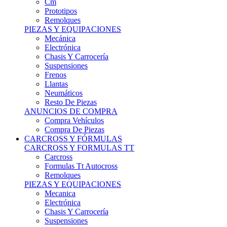
Remolques
PIEZAS Y EQUIPACIONES
Mecánica
Electrónica
Chasis Y Carrocería
Suspensiones
Frenos
Llantas
Neumáticos
Resto De Piezas
ANUNCIOS DE COMPRA
Compra Vehículos
Compra De Piezas
CARCROSS Y FÓRMULAS
CARCROSS Y FORMULAS TT
Carcross
Formulas Tt Autocross
Remolques
PIEZAS Y EQUIPACIONES
Mecanica
Electrónica
Chasis Y Carrocería
Suspensiones
Frenos
Llantas