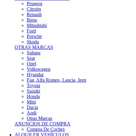
Citroën
Renault
Bmw
Mitsubishi
Ford
Porsche
Skoda
OTRAS MARCAS
Subaru
Seat
Opel
Volkswagen
Hyundai
Fiat, Alfa Romeo, Lancia, Jeep
Toyota
Suzuki
Honda
Mini
Dacia
Audi
Otras Marcas
ANUNCIOS DE COMPRA
Compra De Coches
ALQUILER VEHÍCULOS
ALQUILER VEHÍCULOS