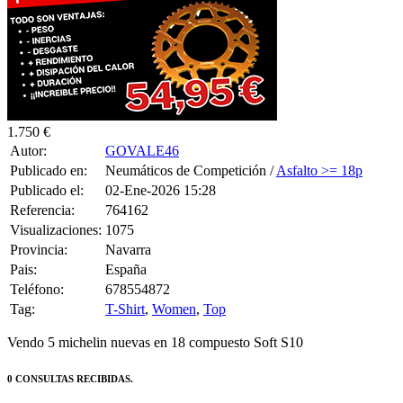
1.750 €
Autor:
GOVALE46
Publicado en:
Neumáticos de Competición /
Asfalto >= 18p
Publicado el:
02-Ene-2026 15:28
Referencia:
764162
Visualizaciones:
1075
Provincia:
Navarra
Pais:
España
Teléfono:
678554872
Tag:
T-Shirt
,
Women
,
Top
Vendo 5 michelin nuevas en 18 compuesto Soft S10
0 CONSULTAS RECIBIDAS.
HACER UNA PREGUNTA