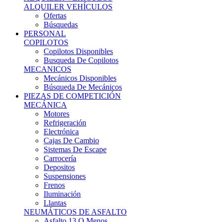
Ofertas
Búsquedas
PERSONAL
COPILOTOS
Copilotos Disponibles
Busqueda De Copilotos
MECANICOS
Mecánicos Disponibles
Búsqueda De Mecánicos
PIEZAS DE COMPETICIÓN
MECÁNICA
Motores
Refrigeración
Electrónica
Cajas De Cambio
Sistemas De Escape
Carrocería
Depositos
Suspensiones
Frenos
Iluminación
Llantas
NEUMÁTICOS DE ASFALTO
Asfalto 13 O Menos
Asfalto 14p