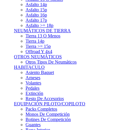
Asfalto 15p
Asfalto 16p
Asfalto 17p
Asfalto >= 18p
NEUMÁTICOS DE TIERRA
Tierra 13 O Menos
Tierra 14p
Tierra >= 15p
Offroad Y 4x4
OTROS NEUMÁTICOS
Otros Tipos De Neumáticos
HABITACULO
Asiento Baquet
Arneses
Volantes
Pedales
Extinción
Resto De Accesorios
EQUIPACIÓN PILOTO/COPILOTO
Packs Completos
Monos De Competición
Botines De Competición
Guantes
Ropa Interior
Cascos