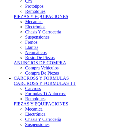
Remolques
PIEZAS Y EQUIPACIONES
Mecánica
Electrónica
Chasis Y Carrocería
Suspensiones
Frenos
Llantas
Neumáticos
Resto De Piezas
ANUNCIOS DE COMPRA
Compra Vehículos
Compra De Piezas
CARCROSS Y FÓRMULAS
CARCROSS Y FORMULAS TT
Carcross
Formulas Tt Autocross
Remolques
PIEZAS Y EQUIPACIONES
Mecanica
Electrónica
Chasis Y Carrocería
Suspensiones
Frenos
Llantas