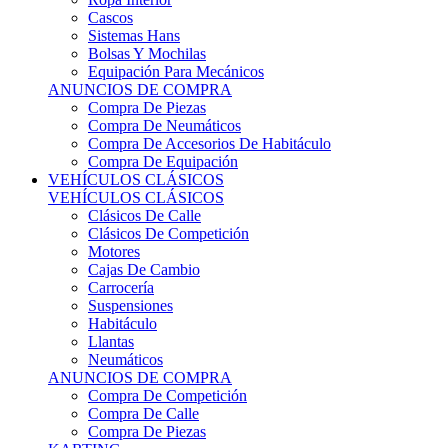
Sistemas Hans
Bolsas Y Mochilas
Equipación Para Mecánicos
ANUNCIOS DE COMPRA
Compra De Piezas
Compra De Neumáticos
Compra De Accesorios De Habitáculo
Compra De Equipación
VEHÍCULOS CLÁSICOS
VEHÍCULOS CLÁSICOS
Clásicos De Calle
Clásicos De Competición
Motores
Cajas De Cambio
Carrocería
Suspensiones
Habitáculo
Llantas
Neumáticos
ANUNCIOS DE COMPRA
Compra De Competición
Compra De Calle
Compra De Piezas
KARTING
KARTING