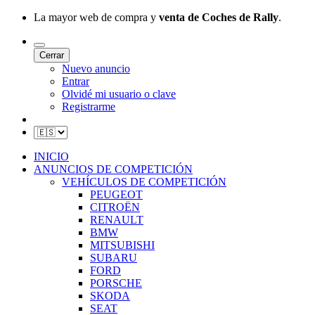
La mayor web de compra y
venta de Coches de Rally
.
Cerrar
Nuevo anuncio
Entrar
Olvidé mi usuario o clave
Registrarme
INICIO
ANUNCIOS DE COMPETICIÓN
VEHÍCULOS DE COMPETICIÓN
PEUGEOT
CITROËN
RENAULT
BMW
MITSUBISHI
SUBARU
FORD
PORSCHE
SKODA
SEAT