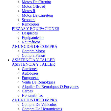
Motos Offroad
Motos R
Motos De Carretera
Scooters
Remolques
PIEZAS Y EQUIPACIONES
Despieces
Equipamiento
Neumáticos
ANUNCIOS DE COMPRA
Compra Motos
Compra Piezas
ASISTENCIA Y TALLER
ASISTENCIA Y TALLER
Camiones
Autobuses
Furgonetas
Venta De Remolques
Alquiler De Remolques O Furgones
Carpas
Herramientas
ANUNCIOS DE COMPRA
Compra De Vehículos
Compra De Herramientas