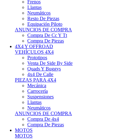
Neumáticos
Resto De Piezas
Equipación Piloto
ANUNCIOS DE COMPRA
Compra De Cc Y Tt
Compra De Piezas
4X4 Y OFFROAD
VEHÍCULOS 4X4
Prototipos
Venta De Side By Side
Quads Y Buggys
4x4 De Calle
PIEZAS PARA 4X4
Mecánica
Carrocería
Suspensiones
Llantas
Neumáticos
ANUNCIOS DE COMPRA
Compra De 4x4
Compra De Piezas
MOTOS
MOTOS
Motos De Circuito