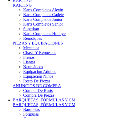
Karts Completos Alevín
Karts Completos Cadete
Karts Completos Junior
Karts Completos Senior
Superkart
Karts Completos Hobbye
Remolques
PIEZAS Y EQUIPACIONES
Mecanica
Chasis Y Repuestos
Frenos
Llantas
Neumáticos
Equipación Adultos
Equipación Niños
Resto De Piezas
ANUNCIOS DE COMPRA
Compra De Karts
Compra De Piezas
BARQUETAS, FÓRMULAS Y CM
BARQUETAS, FÓRMULAS Y CM
Barquetas
Fórmulas
Cm
Prototipos