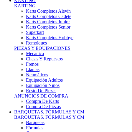
Karts Completos Alevín
Karts Completos Cadete
Karts Completos Junior
Karts Completos Senior
Superkart
Karts Completos Hobbye
Remolques
PIEZAS Y EQUIPACIONES
Mecanica
Chasis Y Repuestos
Frenos
Llantas
Neumáticos
Equipación Adultos
Equipación Niños
Resto De Piezas
ANUNCIOS DE COMPRA
Compra De Karts
Compra De Piezas
BARQUETAS, FÓRMULAS Y CM
BARQUETAS, FÓRMULAS Y CM
Barquetas
Fórmulas
Cm
Prototipos