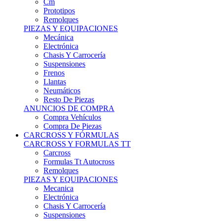
Remolques
PIEZAS Y EQUIPACIONES
Mecánica
Electrónica
Chasis Y Carrocería
Suspensiones
Frenos
Llantas
Neumáticos
Resto De Piezas
ANUNCIOS DE COMPRA
Compra Vehículos
Compra De Piezas
CARCROSS Y FÓRMULAS
CARCROSS Y FORMULAS TT
Carcross
Formulas Tt Autocross
Remolques
PIEZAS Y EQUIPACIONES
Mecanica
Electrónica
Chasis Y Carrocería
Suspensiones
Frenos
Llantas