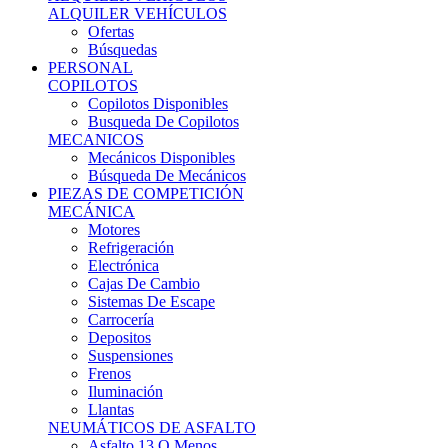
Ofertas
Búsquedas
PERSONAL
COPILOTOS
Copilotos Disponibles
Busqueda De Copilotos
MECANICOS
Mecánicos Disponibles
Búsqueda De Mecánicos
PIEZAS DE COMPETICIÓN
MECÁNICA
Motores
Refrigeración
Electrónica
Cajas De Cambio
Sistemas De Escape
Carrocería
Depositos
Suspensiones
Frenos
Iluminación
Llantas
NEUMÁTICOS DE ASFALTO
Asfalto 13 O Menos
Asfalto 14p