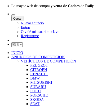
La mayor web de compra y
venta de Coches de Rally
.
Cerrar
Nuevo anuncio
Entrar
Olvidé mi usuario o clave
Registrarme
INICIO
ANUNCIOS DE COMPETICIÓN
VEHÍCULOS DE COMPETICIÓN
PEUGEOT
CITROËN
RENAULT
BMW
MITSUBISHI
SUBARU
FORD
PORSCHE
SKODA
SEAT