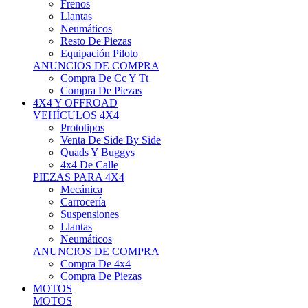
Neumáticos
Resto De Piezas
Equipación Piloto
ANUNCIOS DE COMPRA
Compra De Cc Y Tt
Compra De Piezas
4X4 Y OFFROAD
VEHÍCULOS 4X4
Prototipos
Venta De Side By Side
Quads Y Buggys
4x4 De Calle
PIEZAS PARA 4X4
Mecánica
Carrocería
Suspensiones
Llantas
Neumáticos
ANUNCIOS DE COMPRA
Compra De 4x4
Compra De Piezas
MOTOS
MOTOS
Motos De Circuito