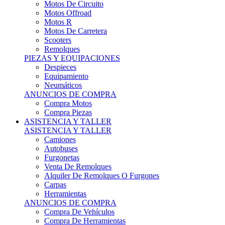
Motos Offroad
Motos R
Motos De Carretera
Scooters
Remolques
PIEZAS Y EQUIPACIONES
Despieces
Equipamiento
Neumáticos
ANUNCIOS DE COMPRA
Compra Motos
Compra Piezas
ASISTENCIA Y TALLER
ASISTENCIA Y TALLER
Camiones
Autobuses
Furgonetas
Venta De Remolques
Alquiler De Remolques O Furgones
Carpas
Herramientas
ANUNCIOS DE COMPRA
Compra De Vehículos
Compra De Herramientas