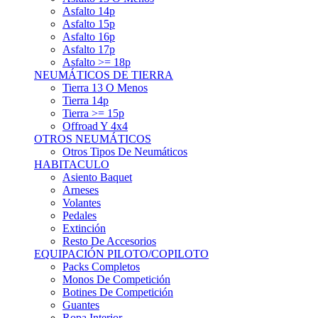
Asfalto 15p
Asfalto 16p
Asfalto 17p
Asfalto >= 18p
NEUMÁTICOS DE TIERRA
Tierra 13 O Menos
Tierra 14p
Tierra >= 15p
Offroad Y 4x4
OTROS NEUMÁTICOS
Otros Tipos De Neumáticos
HABITACULO
Asiento Baquet
Arneses
Volantes
Pedales
Extinción
Resto De Accesorios
EQUIPACIÓN PILOTO/COPILOTO
Packs Completos
Monos De Competición
Botines De Competición
Guantes
Ropa Interior
Cascos