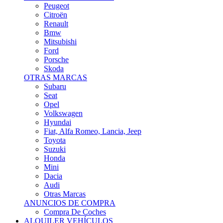
Citroën
Renault
Bmw
Mitsubishi
Ford
Porsche
Skoda
OTRAS MARCAS
Subaru
Seat
Opel
Volkswagen
Hyundai
Fiat, Alfa Romeo, Lancia, Jeep
Toyota
Suzuki
Honda
Mini
Dacia
Audi
Otras Marcas
ANUNCIOS DE COMPRA
Compra De Coches
ALQUILER VEHÍCULOS
ALQUILER VEHÍCULOS