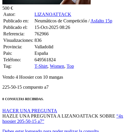
500 €
Autor:
LIZANOATTACK
Publicado en:
Neumáticos de Competición /
Asfalto 15p
Publicado el:
15-Oct-2025 08:26
Referencia:
762966
Visualizaciones:
836
Provincia:
Valladolid
Pais:
España
Teléfono:
649561824
Tag:
T-Shirt
,
Women
,
Top
Vendo 4 Hoosier con 10 mangas
225-50-15 compuesto a7
0 CONSULTAS RECIBIDAS.
HACER UNA PREGUNTA
HAZLE UNA PREGUNTA A LIZANOATTACK SOBRE
“4x
hoosier 205-50-15 a7”
Debes estar logueado para poder realizar la consulta