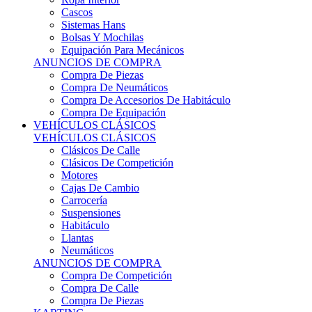
Sistemas Hans
Bolsas Y Mochilas
Equipación Para Mecánicos
ANUNCIOS DE COMPRA
Compra De Piezas
Compra De Neumáticos
Compra De Accesorios De Habitáculo
Compra De Equipación
VEHÍCULOS CLÁSICOS
VEHÍCULOS CLÁSICOS
Clásicos De Calle
Clásicos De Competición
Motores
Cajas De Cambio
Carrocería
Suspensiones
Habitáculo
Llantas
Neumáticos
ANUNCIOS DE COMPRA
Compra De Competición
Compra De Calle
Compra De Piezas
KARTING
KARTING