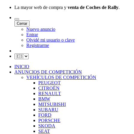
La mayor web de compra y
venta de Coches de Rally
.
Cerrar
Nuevo anuncio
Entrar
Olvidé mi usuario o clave
Registrarme
INICIO
ANUNCIOS DE COMPETICIÓN
VEHÍCULOS DE COMPETICIÓN
PEUGEOT
CITROËN
RENAULT
BMW
MITSUBISHI
SUBARU
FORD
PORSCHE
SKODA
SEAT