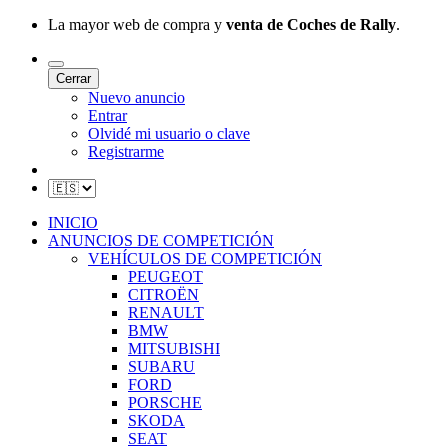
La mayor web de compra y
venta de Coches de Rally
.
Cerrar
Nuevo anuncio
Entrar
Olvidé mi usuario o clave
Registrarme
INICIO
ANUNCIOS DE COMPETICIÓN
VEHÍCULOS DE COMPETICIÓN
PEUGEOT
CITROËN
RENAULT
BMW
MITSUBISHI
SUBARU
FORD
PORSCHE
SKODA
SEAT