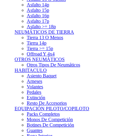
Asfalto 15p
Asfalto 16p
Asfalto 17p
Asfalto >= 18p
NEUMÁTICOS DE TIERRA
Tierra 13 O Menos
Tierra 14p
Tierra >= 15p
Offroad Y 4x4
OTROS NEUMÁTICOS
Otros Tipos De Neumáticos
HABITACULO
Asiento Baquet
Arneses
Volantes
Pedales
Extinción
Resto De Accesorios
EQUIPACIÓN PILOTO/COPILOTO
Packs Completos
Monos De Competición
Botines De Competición
Guantes
Ropa Interior
Cascos