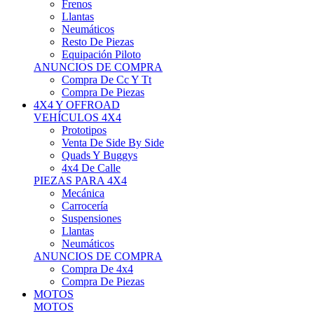
Neumáticos
Resto De Piezas
Equipación Piloto
ANUNCIOS DE COMPRA
Compra De Cc Y Tt
Compra De Piezas
4X4 Y OFFROAD
VEHÍCULOS 4X4
Prototipos
Venta De Side By Side
Quads Y Buggys
4x4 De Calle
PIEZAS PARA 4X4
Mecánica
Carrocería
Suspensiones
Llantas
Neumáticos
ANUNCIOS DE COMPRA
Compra De 4x4
Compra De Piezas
MOTOS
MOTOS
Motos De Circuito