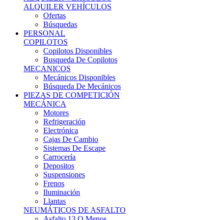
Ofertas
Búsquedas
PERSONAL
COPILOTOS
Copilotos Disponibles
Busqueda De Copilotos
MECANICOS
Mecánicos Disponibles
Búsqueda De Mecánicos
PIEZAS DE COMPETICIÓN
MECÁNICA
Motores
Refrigeración
Electrónica
Cajas De Cambio
Sistemas De Escape
Carrocería
Depositos
Suspensiones
Frenos
Iluminación
Llantas
NEUMÁTICOS DE ASFALTO
Asfalto 13 O Menos
Asfalto 14p