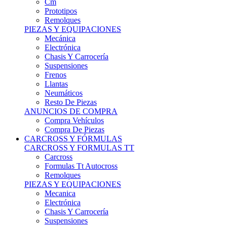
Remolques
PIEZAS Y EQUIPACIONES
Mecánica
Electrónica
Chasis Y Carrocería
Suspensiones
Frenos
Llantas
Neumáticos
Resto De Piezas
ANUNCIOS DE COMPRA
Compra Vehículos
Compra De Piezas
CARCROSS Y FÓRMULAS
CARCROSS Y FORMULAS TT
Carcross
Formulas Tt Autocross
Remolques
PIEZAS Y EQUIPACIONES
Mecanica
Electrónica
Chasis Y Carrocería
Suspensiones
Frenos
Llantas