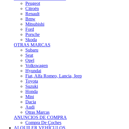
Citroën
Renault
Bmw
Mitsubishi
Ford
Porsche
Skoda
OTRAS MARCAS
Subaru
Seat
Opel
Volkswagen
Hyundai
Fiat, Alfa Romeo, Lancia, Jeep
Toyota
Suzuki
Honda
Mini
Dacia
Audi
Otras Marcas
ANUNCIOS DE COMPRA
Compra De Coches
ALQUILER VEHÍCULOS
ALQUILER VEHÍCULOS