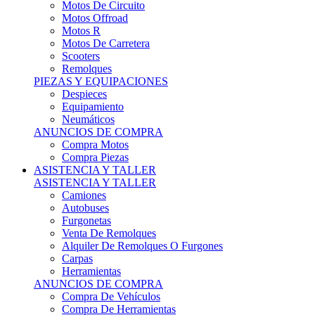
Motos Offroad
Motos R
Motos De Carretera
Scooters
Remolques
PIEZAS Y EQUIPACIONES
Despieces
Equipamiento
Neumáticos
ANUNCIOS DE COMPRA
Compra Motos
Compra Piezas
ASISTENCIA Y TALLER
ASISTENCIA Y TALLER
Camiones
Autobuses
Furgonetas
Venta De Remolques
Alquiler De Remolques O Furgones
Carpas
Herramientas
ANUNCIOS DE COMPRA
Compra De Vehículos
Compra De Herramientas