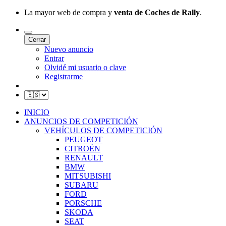
La mayor web de compra y
venta de Coches de Rally
.
Cerrar
Nuevo anuncio
Entrar
Olvidé mi usuario o clave
Registrarme
INICIO
ANUNCIOS DE COMPETICIÓN
VEHÍCULOS DE COMPETICIÓN
PEUGEOT
CITROËN
RENAULT
BMW
MITSUBISHI
SUBARU
FORD
PORSCHE
SKODA
SEAT