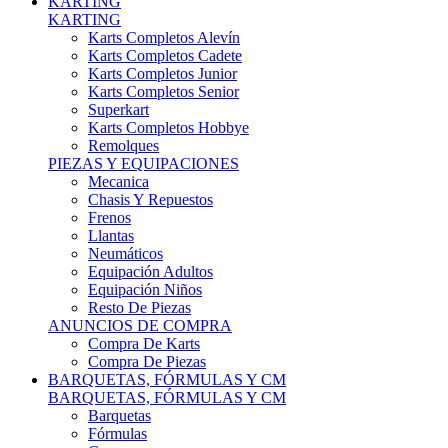
Karts Completos Alevín
Karts Completos Cadete
Karts Completos Junior
Karts Completos Senior
Superkart
Karts Completos Hobbye
Remolques
PIEZAS Y EQUIPACIONES
Mecanica
Chasis Y Repuestos
Frenos
Llantas
Neumáticos
Equipación Adultos
Equipación Niños
Resto De Piezas
ANUNCIOS DE COMPRA
Compra De Karts
Compra De Piezas
BARQUETAS, FÓRMULAS Y CM
BARQUETAS, FÓRMULAS Y CM
Barquetas
Fórmulas
Cm
Prototipos