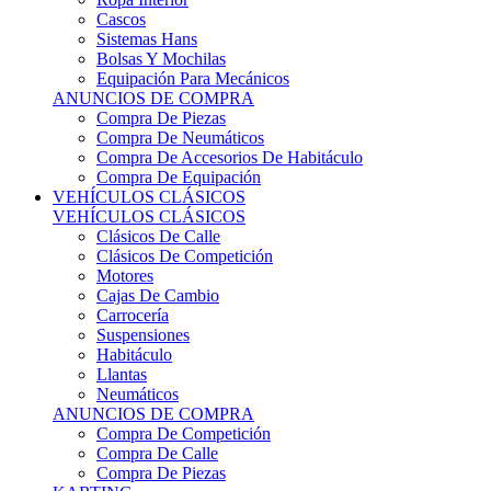
Sistemas Hans
Bolsas Y Mochilas
Equipación Para Mecánicos
ANUNCIOS DE COMPRA
Compra De Piezas
Compra De Neumáticos
Compra De Accesorios De Habitáculo
Compra De Equipación
VEHÍCULOS CLÁSICOS
VEHÍCULOS CLÁSICOS
Clásicos De Calle
Clásicos De Competición
Motores
Cajas De Cambio
Carrocería
Suspensiones
Habitáculo
Llantas
Neumáticos
ANUNCIOS DE COMPRA
Compra De Competición
Compra De Calle
Compra De Piezas
KARTING
KARTING