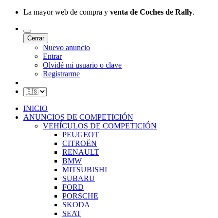
La mayor web de compra y
venta de Coches de Rally
.
Cerrar
Nuevo anuncio
Entrar
Olvidé mi usuario o clave
Registrarme
INICIO
ANUNCIOS DE COMPETICIÓN
VEHÍCULOS DE COMPETICIÓN
PEUGEOT
CITROËN
RENAULT
BMW
MITSUBISHI
SUBARU
FORD
PORSCHE
SKODA
SEAT