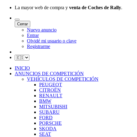
La mayor web de compra y
venta de Coches de Rally
.
Cerrar
Nuevo anuncio
Entrar
Olvidé mi usuario o clave
Registrarme
INICIO
ANUNCIOS DE COMPETICIÓN
VEHÍCULOS DE COMPETICIÓN
PEUGEOT
CITROËN
RENAULT
BMW
MITSUBISHI
SUBARU
FORD
PORSCHE
SKODA
SEAT