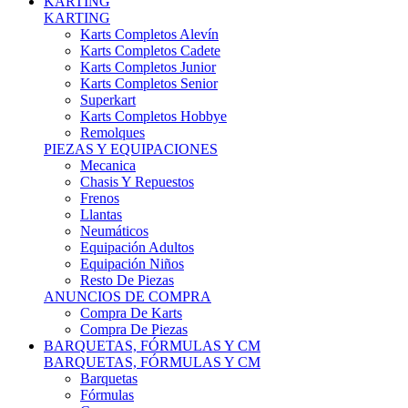
Karts Completos Alevín
Karts Completos Cadete
Karts Completos Junior
Karts Completos Senior
Superkart
Karts Completos Hobbye
Remolques
PIEZAS Y EQUIPACIONES
Mecanica
Chasis Y Repuestos
Frenos
Llantas
Neumáticos
Equipación Adultos
Equipación Niños
Resto De Piezas
ANUNCIOS DE COMPRA
Compra De Karts
Compra De Piezas
BARQUETAS, FÓRMULAS Y CM
BARQUETAS, FÓRMULAS Y CM
Barquetas
Fórmulas
Cm
Prototipos