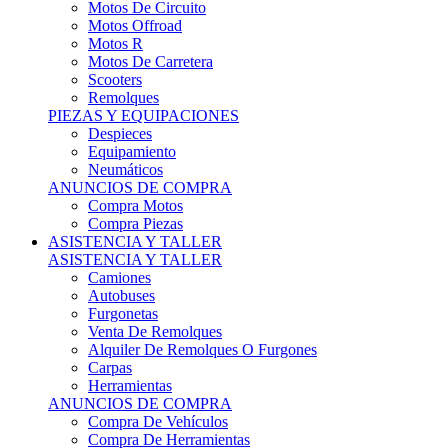
Motos Offroad
Motos R
Motos De Carretera
Scooters
Remolques
PIEZAS Y EQUIPACIONES
Despieces
Equipamiento
Neumáticos
ANUNCIOS DE COMPRA
Compra Motos
Compra Piezas
ASISTENCIA Y TALLER
ASISTENCIA Y TALLER
Camiones
Autobuses
Furgonetas
Venta De Remolques
Alquiler De Remolques O Furgones
Carpas
Herramientas
ANUNCIOS DE COMPRA
Compra De Vehículos
Compra De Herramientas