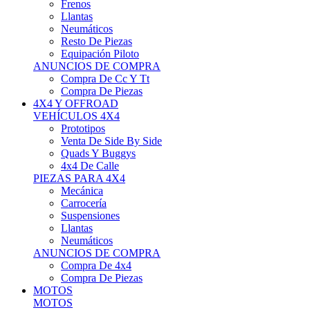
Neumáticos
Resto De Piezas
Equipación Piloto
ANUNCIOS DE COMPRA
Compra De Cc Y Tt
Compra De Piezas
4X4 Y OFFROAD
VEHÍCULOS 4X4
Prototipos
Venta De Side By Side
Quads Y Buggys
4x4 De Calle
PIEZAS PARA 4X4
Mecánica
Carrocería
Suspensiones
Llantas
Neumáticos
ANUNCIOS DE COMPRA
Compra De 4x4
Compra De Piezas
MOTOS
MOTOS
Motos De Circuito