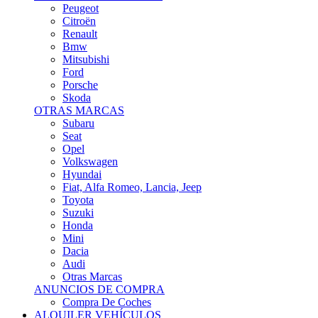
Citroën
Renault
Bmw
Mitsubishi
Ford
Porsche
Skoda
OTRAS MARCAS
Subaru
Seat
Opel
Volkswagen
Hyundai
Fiat, Alfa Romeo, Lancia, Jeep
Toyota
Suzuki
Honda
Mini
Dacia
Audi
Otras Marcas
ANUNCIOS DE COMPRA
Compra De Coches
ALQUILER VEHÍCULOS
ALQUILER VEHÍCULOS