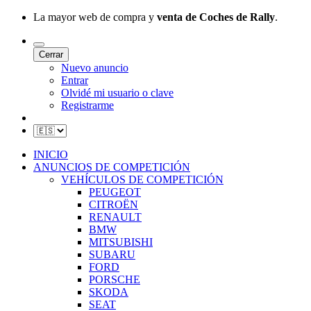
La mayor web de compra y
venta de Coches de Rally
.
Cerrar
Nuevo anuncio
Entrar
Olvidé mi usuario o clave
Registrarme
INICIO
ANUNCIOS DE COMPETICIÓN
VEHÍCULOS DE COMPETICIÓN
PEUGEOT
CITROËN
RENAULT
BMW
MITSUBISHI
SUBARU
FORD
PORSCHE
SKODA
SEAT