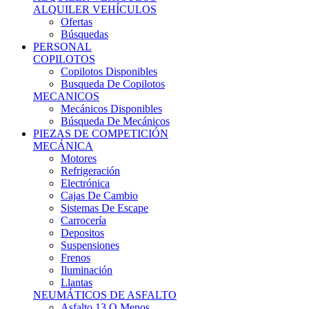
Ofertas
Búsquedas
PERSONAL
COPILOTOS
Copilotos Disponibles
Busqueda De Copilotos
MECANICOS
Mecánicos Disponibles
Búsqueda De Mecánicos
PIEZAS DE COMPETICIÓN
MECÁNICA
Motores
Refrigeración
Electrónica
Cajas De Cambio
Sistemas De Escape
Carrocería
Depositos
Suspensiones
Frenos
Iluminación
Llantas
NEUMÁTICOS DE ASFALTO
Asfalto 13 O Menos
Asfalto 14p