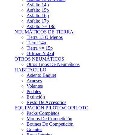
Asfalto 15p
Asfalto 16p
Asfalto 17p
Asfalto >= 18p
NEUMÁTICOS DE TIERRA
Tierra 13 O Menos
Tierra 14p
Tierra >= 15p
Offroad Y 4x4
OTROS NEUMÁTICOS
Otros Tipos De Neumáticos
HABITACULO
Asiento Baquet
Arneses
Volantes
Pedales
Extinción
Resto De Accesorios
EQUIPACIÓN PILOTO/COPILOTO
Packs Completos
Monos De Competición
Botines De Competición
Guantes
Ropa Interior
Cascos