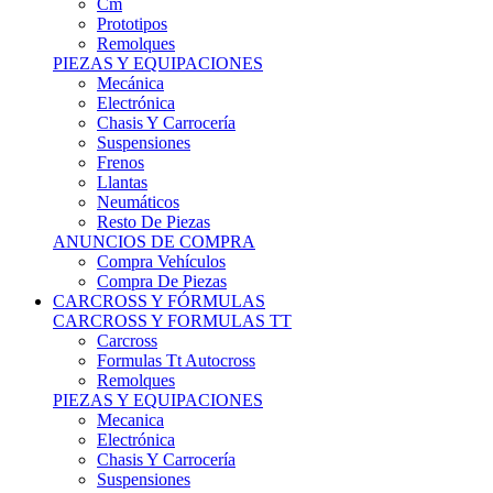
Remolques
PIEZAS Y EQUIPACIONES
Mecánica
Electrónica
Chasis Y Carrocería
Suspensiones
Frenos
Llantas
Neumáticos
Resto De Piezas
ANUNCIOS DE COMPRA
Compra Vehículos
Compra De Piezas
CARCROSS Y FÓRMULAS
CARCROSS Y FORMULAS TT
Carcross
Formulas Tt Autocross
Remolques
PIEZAS Y EQUIPACIONES
Mecanica
Electrónica
Chasis Y Carrocería
Suspensiones
Frenos
Llantas