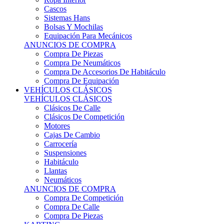
Sistemas Hans
Bolsas Y Mochilas
Equipación Para Mecánicos
ANUNCIOS DE COMPRA
Compra De Piezas
Compra De Neumáticos
Compra De Accesorios De Habitáculo
Compra De Equipación
VEHÍCULOS CLÁSICOS
VEHÍCULOS CLÁSICOS
Clásicos De Calle
Clásicos De Competición
Motores
Cajas De Cambio
Carrocería
Suspensiones
Habitáculo
Llantas
Neumáticos
ANUNCIOS DE COMPRA
Compra De Competición
Compra De Calle
Compra De Piezas
KARTING
KARTING