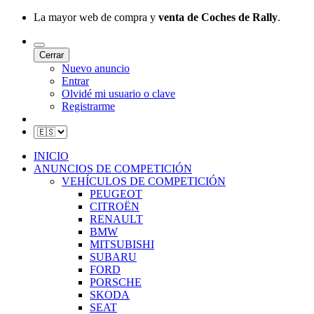
La mayor web de compra y
venta de Coches de Rally
.
Cerrar
Nuevo anuncio
Entrar
Olvidé mi usuario o clave
Registrarme
INICIO
ANUNCIOS DE COMPETICIÓN
VEHÍCULOS DE COMPETICIÓN
PEUGEOT
CITROËN
RENAULT
BMW
MITSUBISHI
SUBARU
FORD
PORSCHE
SKODA
SEAT