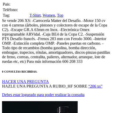
Pais:
Teléfono:
Tag:
T-Shirt
,
Women
,
Top
Se vende 206 XS: -Carrocería Matter del Desafío. -Motor 150 cv
con 4 carreras (árboles, pistones y colectores de escape de la Copa
C2). -Escape GR.A 63mm en Inox. -Electrónica Omex
reprogramable ARVidal. -Caja BE4 de la Copa C2. -Suspensión
PTS Desafío francés. -Frenos 283 mm con Ferodo 3000. -Interior
OMP. -Extinción completa OMP. -Paneles puertas en carbono. -
Todo tipo de recambios (bomba gasolina, bomba dirección,
embrague, trapecios, rótulas, amortiguadores, discos-pinzas-pastillas
de freno, correas, centralita, palieres, alternador, arranque, lote de
ruedas etc, etc) Para más información 606 208 333
0 CONSULTAS RECIBIDAS.
HACER UNA PREGUNTA
HAZLE UNA PREGUNTA A RUBIO_HF SOBRE
“206 xs”
Debes estar logueado para poder realizar la consulta