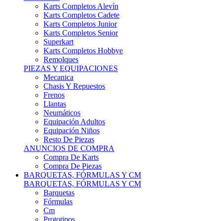
Karts Completos Alevín
Karts Completos Cadete
Karts Completos Junior
Karts Completos Senior
Superkart
Karts Completos Hobbye
Remolques
PIEZAS Y EQUIPACIONES
Mecanica
Chasis Y Repuestos
Frenos
Llantas
Neumáticos
Equipación Adultos
Equipación Niños
Resto De Piezas
ANUNCIOS DE COMPRA
Compra De Karts
Compra De Piezas
BARQUETAS, FÓRMULAS Y CM
BARQUETAS, FÓRMULAS Y CM
Barquetas
Fórmulas
Cm
Prototipos