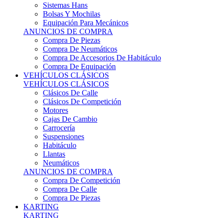
Sistemas Hans
Bolsas Y Mochilas
Equipación Para Mecánicos
ANUNCIOS DE COMPRA
Compra De Piezas
Compra De Neumáticos
Compra De Accesorios De Habitáculo
Compra De Equipación
VEHÍCULOS CLÁSICOS
VEHÍCULOS CLÁSICOS
Clásicos De Calle
Clásicos De Competición
Motores
Cajas De Cambio
Carrocería
Suspensiones
Habitáculo
Llantas
Neumáticos
ANUNCIOS DE COMPRA
Compra De Competición
Compra De Calle
Compra De Piezas
KARTING
KARTING