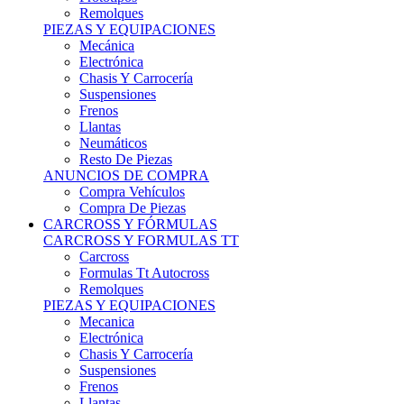
Remolques
PIEZAS Y EQUIPACIONES
Mecánica
Electrónica
Chasis Y Carrocería
Suspensiones
Frenos
Llantas
Neumáticos
Resto De Piezas
ANUNCIOS DE COMPRA
Compra Vehículos
Compra De Piezas
CARCROSS Y FÓRMULAS
CARCROSS Y FORMULAS TT
Carcross
Formulas Tt Autocross
Remolques
PIEZAS Y EQUIPACIONES
Mecanica
Electrónica
Chasis Y Carrocería
Suspensiones
Frenos
Llantas