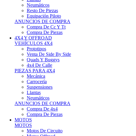
Neumáticos
Resto De Piezas
Equipación Piloto
ANUNCIOS DE COMPRA
Compra De Cc Y Tt
Compra De Piezas
4X4 Y OFFROAD
VEHÍCULOS 4X4
Prototipos
Venta De Side By Side
Quads Y Buggys
4x4 De Calle
PIEZAS PARA 4X4
Mecánica
Carrocería
Suspensiones
Llantas
Neumáticos
ANUNCIOS DE COMPRA
Compra De 4x4
Compra De Piezas
MOTOS
MOTOS
Motos De Circuito