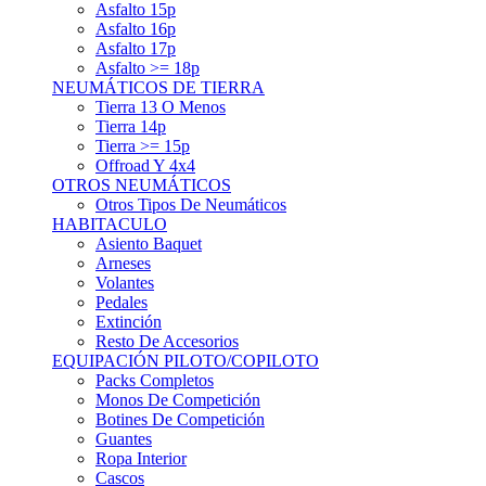
Asfalto 15p
Asfalto 16p
Asfalto 17p
Asfalto >= 18p
NEUMÁTICOS DE TIERRA
Tierra 13 O Menos
Tierra 14p
Tierra >= 15p
Offroad Y 4x4
OTROS NEUMÁTICOS
Otros Tipos De Neumáticos
HABITACULO
Asiento Baquet
Arneses
Volantes
Pedales
Extinción
Resto De Accesorios
EQUIPACIÓN PILOTO/COPILOTO
Packs Completos
Monos De Competición
Botines De Competición
Guantes
Ropa Interior
Cascos