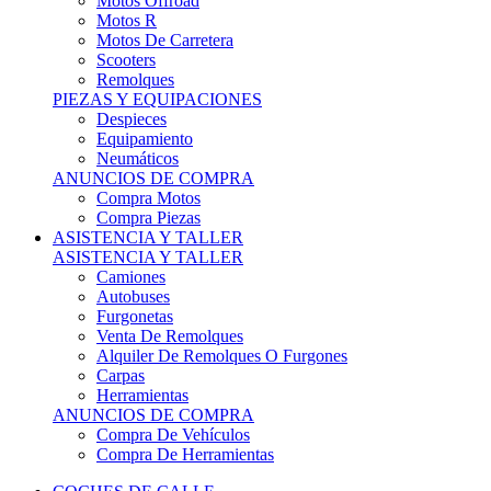
Motos Offroad
Motos R
Motos De Carretera
Scooters
Remolques
PIEZAS Y EQUIPACIONES
Despieces
Equipamiento
Neumáticos
ANUNCIOS DE COMPRA
Compra Motos
Compra Piezas
ASISTENCIA Y TALLER
ASISTENCIA Y TALLER
Camiones
Autobuses
Furgonetas
Venta De Remolques
Alquiler De Remolques O Furgones
Carpas
Herramientas
ANUNCIOS DE COMPRA
Compra De Vehículos
Compra De Herramientas