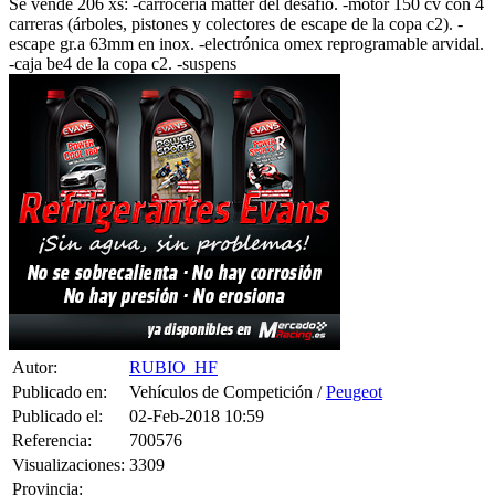
Se vende 206 xs: -carrocería matter del desafío. -motor 150 cv con 4
carreras (árboles, pistones y colectores de escape de la copa c2). -
escape gr.a 63mm en inox. -electrónica omex reprogramable arvidal.
-caja be4 de la copa c2. -suspens
Autor:
RUBIO_HF
Publicado en:
Vehículos de Competición /
Peugeot
Publicado el:
02-Feb-2018 10:59
Referencia:
700576
Visualizaciones:
3309
Provincia: