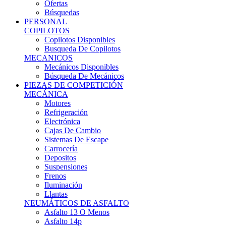
Ofertas
Búsquedas
PERSONAL
COPILOTOS
Copilotos Disponibles
Busqueda De Copilotos
MECANICOS
Mecánicos Disponibles
Búsqueda De Mecánicos
PIEZAS DE COMPETICIÓN
MECÁNICA
Motores
Refrigeración
Electrónica
Cajas De Cambio
Sistemas De Escape
Carrocería
Depositos
Suspensiones
Frenos
Iluminación
Llantas
NEUMÁTICOS DE ASFALTO
Asfalto 13 O Menos
Asfalto 14p