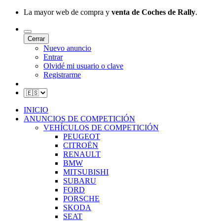
La mayor web de compra y
venta de Coches de Rally
.
Cerrar
Nuevo anuncio
Entrar
Olvidé mi usuario o clave
Registrarme
INICIO
ANUNCIOS DE COMPETICIÓN
VEHÍCULOS DE COMPETICIÓN
PEUGEOT
CITROËN
RENAULT
BMW
MITSUBISHI
SUBARU
FORD
PORSCHE
SKODA
SEAT