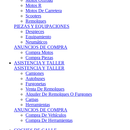
Motos Offroad
Motos R
Motos De Carretera
Scooters
Remolques
PIEZAS Y EQUIPACIONES
Despieces
Equipamiento
Neumáticos
ANUNCIOS DE COMPRA
Compra Motos
Compra Piezas
ASISTENCIA Y TALLER
ASISTENCIA Y TALLER
Camiones
Autobuses
Furgonetas
Venta De Remolques
Alquiler De Remolques O Furgones
Carpas
Herramientas
ANUNCIOS DE COMPRA
Compra De Vehículos
Compra De Herramientas