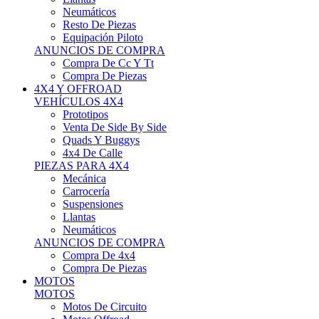
Neumáticos
Resto De Piezas
Equipación Piloto
ANUNCIOS DE COMPRA
Compra De Cc Y Tt
Compra De Piezas
4X4 Y OFFROAD
VEHÍCULOS 4X4
Prototipos
Venta De Side By Side
Quads Y Buggys
4x4 De Calle
PIEZAS PARA 4X4
Mecánica
Carrocería
Suspensiones
Llantas
Neumáticos
ANUNCIOS DE COMPRA
Compra De 4x4
Compra De Piezas
MOTOS
MOTOS
Motos De Circuito