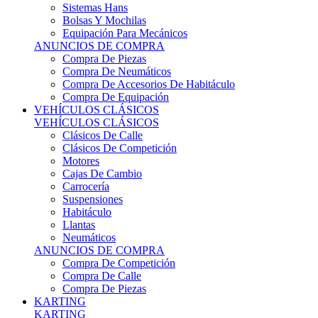
Sistemas Hans
Bolsas Y Mochilas
Equipación Para Mecánicos
ANUNCIOS DE COMPRA
Compra De Piezas
Compra De Neumáticos
Compra De Accesorios De Habitáculo
Compra De Equipación
VEHÍCULOS CLÁSICOS
VEHÍCULOS CLÁSICOS
Clásicos De Calle
Clásicos De Competición
Motores
Cajas De Cambio
Carrocería
Suspensiones
Habitáculo
Llantas
Neumáticos
ANUNCIOS DE COMPRA
Compra De Competición
Compra De Calle
Compra De Piezas
KARTING
KARTING