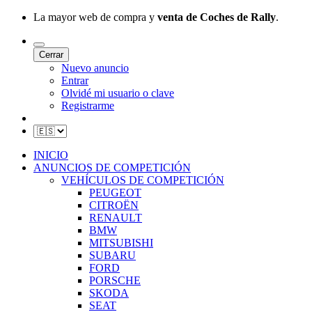
La mayor web de compra y
venta de Coches de Rally
.
Cerrar
Nuevo anuncio
Entrar
Olvidé mi usuario o clave
Registrarme
INICIO
ANUNCIOS DE COMPETICIÓN
VEHÍCULOS DE COMPETICIÓN
PEUGEOT
CITROËN
RENAULT
BMW
MITSUBISHI
SUBARU
FORD
PORSCHE
SKODA
SEAT