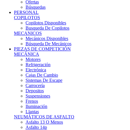
Ofertas
Búsquedas
PERSONAL
COPILOTOS
Copilotos Disponibles
Busqueda De Copilotos
MECANICOS
Mecánicos Disponibles
Búsqueda De Mecánicos
PIEZAS DE COMPETICIÓN
MECÁNICA
Motores
Refrigeración
Electrónica
Cajas De Cambio
Sistemas De Escape
Carrocería
Depositos
Suspensiones
Frenos
Iluminación
Llantas
NEUMÁTICOS DE ASFALTO
Asfalto 13 O Menos
Asfalto 14p