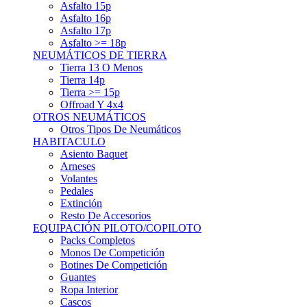
Asfalto 15p
Asfalto 16p
Asfalto 17p
Asfalto >= 18p
NEUMÁTICOS DE TIERRA
Tierra 13 O Menos
Tierra 14p
Tierra >= 15p
Offroad Y 4x4
OTROS NEUMÁTICOS
Otros Tipos De Neumáticos
HABITACULO
Asiento Baquet
Arneses
Volantes
Pedales
Extinción
Resto De Accesorios
EQUIPACIÓN PILOTO/COPILOTO
Packs Completos
Monos De Competición
Botines De Competición
Guantes
Ropa Interior
Cascos