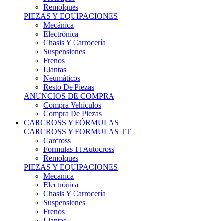
Remolques
PIEZAS Y EQUIPACIONES
Mecánica
Electrónica
Chasis Y Carrocería
Suspensiones
Frenos
Llantas
Neumáticos
Resto De Piezas
ANUNCIOS DE COMPRA
Compra Vehículos
Compra De Piezas
CARCROSS Y FÓRMULAS
CARCROSS Y FORMULAS TT
Carcross
Formulas Tt Autocross
Remolques
PIEZAS Y EQUIPACIONES
Mecanica
Electrónica
Chasis Y Carrocería
Suspensiones
Frenos
Llantas