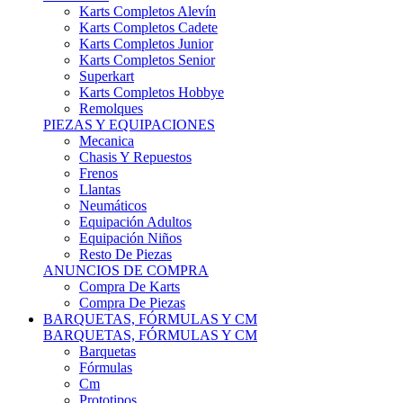
Karts Completos Alevín
Karts Completos Cadete
Karts Completos Junior
Karts Completos Senior
Superkart
Karts Completos Hobbye
Remolques
PIEZAS Y EQUIPACIONES
Mecanica
Chasis Y Repuestos
Frenos
Llantas
Neumáticos
Equipación Adultos
Equipación Niños
Resto De Piezas
ANUNCIOS DE COMPRA
Compra De Karts
Compra De Piezas
BARQUETAS, FÓRMULAS Y CM
BARQUETAS, FÓRMULAS Y CM
Barquetas
Fórmulas
Cm
Prototipos