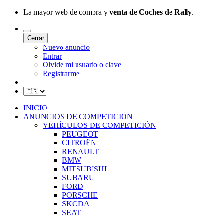
La mayor web de compra y
venta de Coches de Rally
.
Cerrar
Nuevo anuncio
Entrar
Olvidé mi usuario o clave
Registrarme
INICIO
ANUNCIOS DE COMPETICIÓN
VEHÍCULOS DE COMPETICIÓN
PEUGEOT
CITROËN
RENAULT
BMW
MITSUBISHI
SUBARU
FORD
PORSCHE
SKODA
SEAT