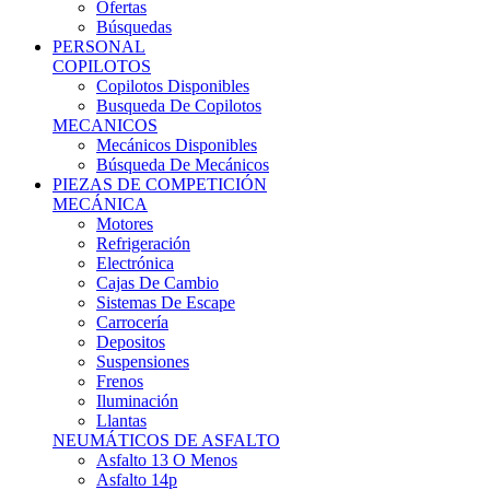
Ofertas
Búsquedas
PERSONAL
COPILOTOS
Copilotos Disponibles
Busqueda De Copilotos
MECANICOS
Mecánicos Disponibles
Búsqueda De Mecánicos
PIEZAS DE COMPETICIÓN
MECÁNICA
Motores
Refrigeración
Electrónica
Cajas De Cambio
Sistemas De Escape
Carrocería
Depositos
Suspensiones
Frenos
Iluminación
Llantas
NEUMÁTICOS DE ASFALTO
Asfalto 13 O Menos
Asfalto 14p