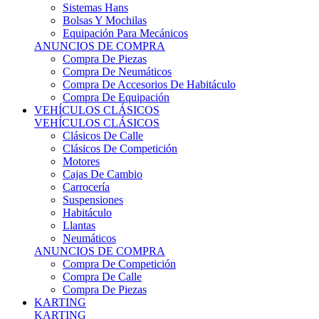
Sistemas Hans
Bolsas Y Mochilas
Equipación Para Mecánicos
ANUNCIOS DE COMPRA
Compra De Piezas
Compra De Neumáticos
Compra De Accesorios De Habitáculo
Compra De Equipación
VEHÍCULOS CLÁSICOS
VEHÍCULOS CLÁSICOS
Clásicos De Calle
Clásicos De Competición
Motores
Cajas De Cambio
Carrocería
Suspensiones
Habitáculo
Llantas
Neumáticos
ANUNCIOS DE COMPRA
Compra De Competición
Compra De Calle
Compra De Piezas
KARTING
KARTING