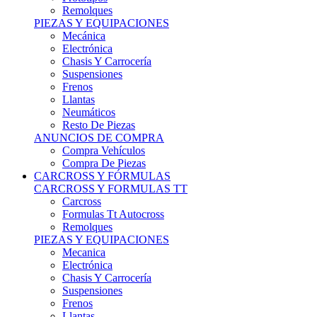
Remolques
PIEZAS Y EQUIPACIONES
Mecánica
Electrónica
Chasis Y Carrocería
Suspensiones
Frenos
Llantas
Neumáticos
Resto De Piezas
ANUNCIOS DE COMPRA
Compra Vehículos
Compra De Piezas
CARCROSS Y FÓRMULAS
CARCROSS Y FORMULAS TT
Carcross
Formulas Tt Autocross
Remolques
PIEZAS Y EQUIPACIONES
Mecanica
Electrónica
Chasis Y Carrocería
Suspensiones
Frenos
Llantas