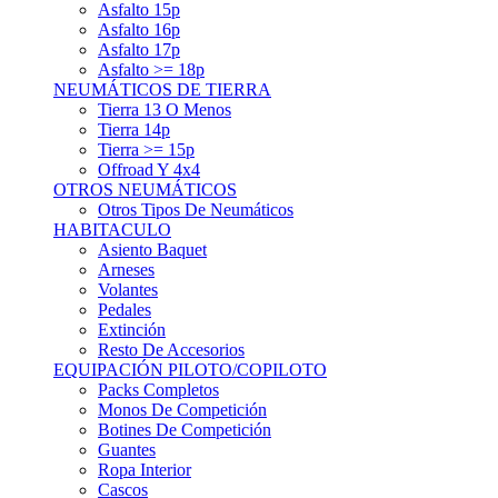
Asfalto 15p
Asfalto 16p
Asfalto 17p
Asfalto >= 18p
NEUMÁTICOS DE TIERRA
Tierra 13 O Menos
Tierra 14p
Tierra >= 15p
Offroad Y 4x4
OTROS NEUMÁTICOS
Otros Tipos De Neumáticos
HABITACULO
Asiento Baquet
Arneses
Volantes
Pedales
Extinción
Resto De Accesorios
EQUIPACIÓN PILOTO/COPILOTO
Packs Completos
Monos De Competición
Botines De Competición
Guantes
Ropa Interior
Cascos