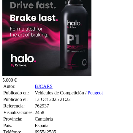
5.000 €
Autor:
BJCARS
Publicado en:
Vehículos de Competición /
Peugeot
Publicado el:
13-Oct-2025 21:22
Referencia:
762937
Visualizaciones:
2458
Provincia:
Cantabria
Pais:
España
Teléfono:
695542585