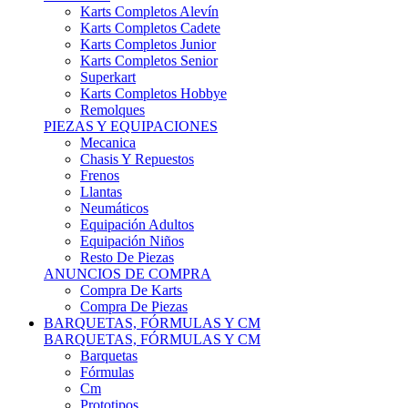
Karts Completos Alevín
Karts Completos Cadete
Karts Completos Junior
Karts Completos Senior
Superkart
Karts Completos Hobbye
Remolques
PIEZAS Y EQUIPACIONES
Mecanica
Chasis Y Repuestos
Frenos
Llantas
Neumáticos
Equipación Adultos
Equipación Niños
Resto De Piezas
ANUNCIOS DE COMPRA
Compra De Karts
Compra De Piezas
BARQUETAS, FÓRMULAS Y CM
BARQUETAS, FÓRMULAS Y CM
Barquetas
Fórmulas
Cm
Prototipos