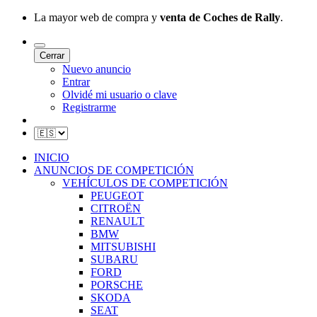
La mayor web de compra y
venta de Coches de Rally
.
Cerrar
Nuevo anuncio
Entrar
Olvidé mi usuario o clave
Registrarme
INICIO
ANUNCIOS DE COMPETICIÓN
VEHÍCULOS DE COMPETICIÓN
PEUGEOT
CITROËN
RENAULT
BMW
MITSUBISHI
SUBARU
FORD
PORSCHE
SKODA
SEAT