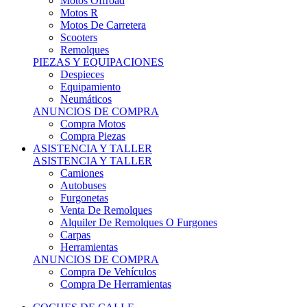
Motos Offroad
Motos R
Motos De Carretera
Scooters
Remolques
PIEZAS Y EQUIPACIONES
Despieces
Equipamiento
Neumáticos
ANUNCIOS DE COMPRA
Compra Motos
Compra Piezas
ASISTENCIA Y TALLER
ASISTENCIA Y TALLER
Camiones
Autobuses
Furgonetas
Venta De Remolques
Alquiler De Remolques O Furgones
Carpas
Herramientas
ANUNCIOS DE COMPRA
Compra De Vehículos
Compra De Herramientas