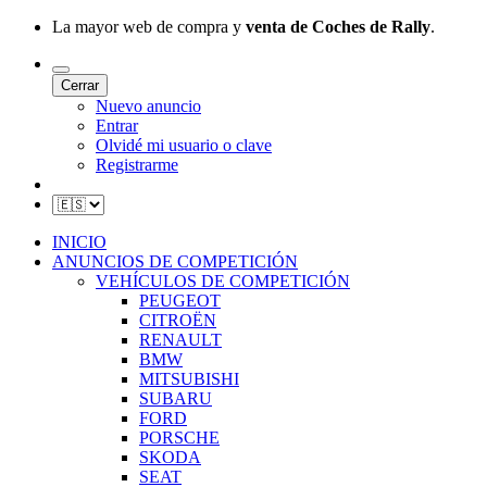
La mayor web de compra y
venta de Coches de Rally
.
Cerrar
Nuevo anuncio
Entrar
Olvidé mi usuario o clave
Registrarme
INICIO
ANUNCIOS DE COMPETICIÓN
VEHÍCULOS DE COMPETICIÓN
PEUGEOT
CITROËN
RENAULT
BMW
MITSUBISHI
SUBARU
FORD
PORSCHE
SKODA
SEAT