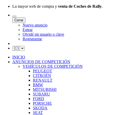
La mayor web de compra y
venta de Coches de Rally
.
Cerrar
Nuevo anuncio
Entrar
Olvidé mi usuario o clave
Registrarme
INICIO
ANUNCIOS DE COMPETICIÓN
VEHÍCULOS DE COMPETICIÓN
PEUGEOT
CITROËN
RENAULT
BMW
MITSUBISHI
SUBARU
FORD
PORSCHE
SKODA
SEAT