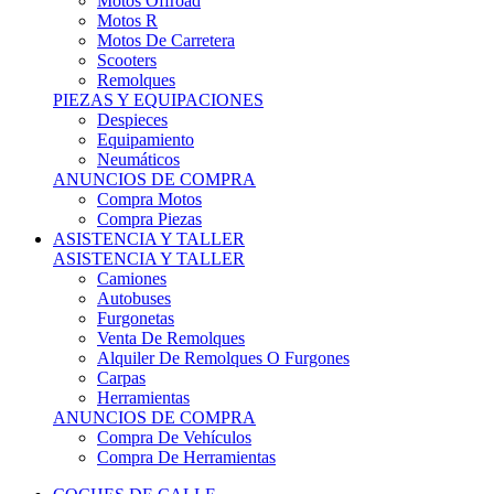
Motos Offroad
Motos R
Motos De Carretera
Scooters
Remolques
PIEZAS Y EQUIPACIONES
Despieces
Equipamiento
Neumáticos
ANUNCIOS DE COMPRA
Compra Motos
Compra Piezas
ASISTENCIA Y TALLER
ASISTENCIA Y TALLER
Camiones
Autobuses
Furgonetas
Venta De Remolques
Alquiler De Remolques O Furgones
Carpas
Herramientas
ANUNCIOS DE COMPRA
Compra De Vehículos
Compra De Herramientas