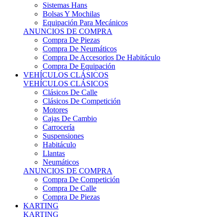
Sistemas Hans
Bolsas Y Mochilas
Equipación Para Mecánicos
ANUNCIOS DE COMPRA
Compra De Piezas
Compra De Neumáticos
Compra De Accesorios De Habitáculo
Compra De Equipación
VEHÍCULOS CLÁSICOS
VEHÍCULOS CLÁSICOS
Clásicos De Calle
Clásicos De Competición
Motores
Cajas De Cambio
Carrocería
Suspensiones
Habitáculo
Llantas
Neumáticos
ANUNCIOS DE COMPRA
Compra De Competición
Compra De Calle
Compra De Piezas
KARTING
KARTING