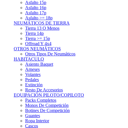
Asfalto 15p
Asfalto 16p
Asfalto 17p
Asfalto >= 18p
NEUMÁTICOS DE TIERRA
Tierra 13 O Menos
Tierra 14p
Tierra >= 15p
Offroad Y 4x4
OTROS NEUMÁTICOS
Otros Tipos De Neumáticos
HABITACULO
Asiento Baquet
Arneses
Volantes
Pedales
Extinción
Resto De Accesorios
EQUIPACIÓN PILOTO/COPILOTO
Packs Completos
Monos De Competición
Botines De Competición
Guantes
Ropa Interior
Cascos