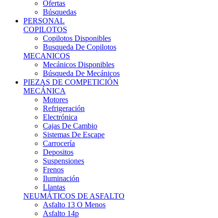
Ofertas
Búsquedas
PERSONAL
COPILOTOS
Copilotos Disponibles
Busqueda De Copilotos
MECANICOS
Mecánicos Disponibles
Búsqueda De Mecánicos
PIEZAS DE COMPETICIÓN
MECÁNICA
Motores
Refrigeración
Electrónica
Cajas De Cambio
Sistemas De Escape
Carrocería
Depositos
Suspensiones
Frenos
Iluminación
Llantas
NEUMÁTICOS DE ASFALTO
Asfalto 13 O Menos
Asfalto 14p