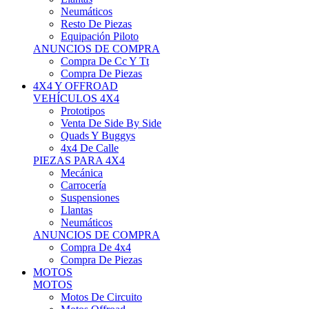
Neumáticos
Resto De Piezas
Equipación Piloto
ANUNCIOS DE COMPRA
Compra De Cc Y Tt
Compra De Piezas
4X4 Y OFFROAD
VEHÍCULOS 4X4
Prototipos
Venta De Side By Side
Quads Y Buggys
4x4 De Calle
PIEZAS PARA 4X4
Mecánica
Carrocería
Suspensiones
Llantas
Neumáticos
ANUNCIOS DE COMPRA
Compra De 4x4
Compra De Piezas
MOTOS
MOTOS
Motos De Circuito