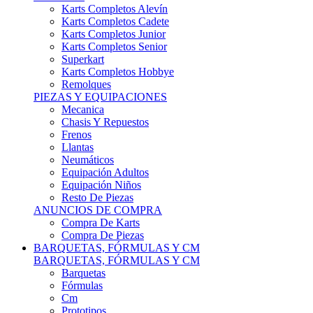
Karts Completos Alevín
Karts Completos Cadete
Karts Completos Junior
Karts Completos Senior
Superkart
Karts Completos Hobbye
Remolques
PIEZAS Y EQUIPACIONES
Mecanica
Chasis Y Repuestos
Frenos
Llantas
Neumáticos
Equipación Adultos
Equipación Niños
Resto De Piezas
ANUNCIOS DE COMPRA
Compra De Karts
Compra De Piezas
BARQUETAS, FÓRMULAS Y CM
BARQUETAS, FÓRMULAS Y CM
Barquetas
Fórmulas
Cm
Prototipos