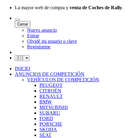
La mayor web de compra y
venta de Coches de Rally
.
Cerrar
Nuevo anuncio
Entrar
Olvidé mi usuario o clave
Registrarme
INICIO
ANUNCIOS DE COMPETICIÓN
VEHÍCULOS DE COMPETICIÓN
PEUGEOT
CITROËN
RENAULT
BMW
MITSUBISHI
SUBARU
FORD
PORSCHE
SKODA
SEAT