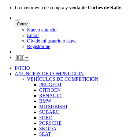
La mayor web de compra y
venta de Coches de Rally
.
Cerrar
Nuevo anuncio
Entrar
Olvidé mi usuario o clave
Registrarme
INICIO
ANUNCIOS DE COMPETICIÓN
VEHÍCULOS DE COMPETICIÓN
PEUGEOT
CITROËN
RENAULT
BMW
MITSUBISHI
SUBARU
FORD
PORSCHE
SKODA
SEAT