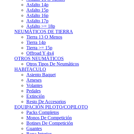
Asfalto 15p
Asfalto 16p
Asfalto 17p
Asfalto >= 18p
NEUMÁTICOS DE TIERRA
Tierra 13 O Menos
Tierra 14p
Tierra >= 15p
Offroad Y 4x4
OTROS NEUMÁTICOS
Otros Tipos De Neumáticos
HABITACULO
Asiento Baquet
Arneses
Volantes
Pedales
Extinción
Resto De Accesorios
EQUIPACIÓN PILOTO/COPILOTO
Packs Completos
Monos De Competición
Botines De Competición
Guantes
Ropa Interior
Cascos