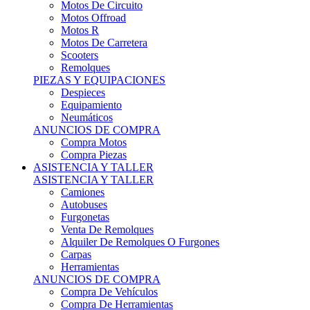
Motos Offroad
Motos R
Motos De Carretera
Scooters
Remolques
PIEZAS Y EQUIPACIONES
Despieces
Equipamiento
Neumáticos
ANUNCIOS DE COMPRA
Compra Motos
Compra Piezas
ASISTENCIA Y TALLER
ASISTENCIA Y TALLER
Camiones
Autobuses
Furgonetas
Venta De Remolques
Alquiler De Remolques O Furgones
Carpas
Herramientas
ANUNCIOS DE COMPRA
Compra De Vehículos
Compra De Herramientas