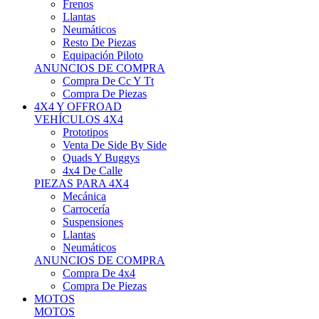
Neumáticos
Resto De Piezas
Equipación Piloto
ANUNCIOS DE COMPRA
Compra De Cc Y Tt
Compra De Piezas
4X4 Y OFFROAD
VEHÍCULOS 4X4
Prototipos
Venta De Side By Side
Quads Y Buggys
4x4 De Calle
PIEZAS PARA 4X4
Mecánica
Carrocería
Suspensiones
Llantas
Neumáticos
ANUNCIOS DE COMPRA
Compra De 4x4
Compra De Piezas
MOTOS
MOTOS
Motos De Circuito