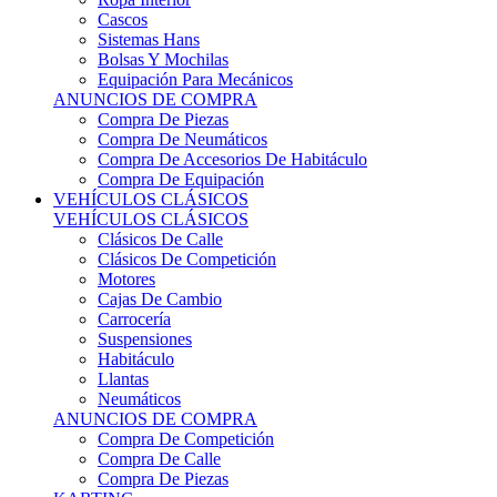
Sistemas Hans
Bolsas Y Mochilas
Equipación Para Mecánicos
ANUNCIOS DE COMPRA
Compra De Piezas
Compra De Neumáticos
Compra De Accesorios De Habitáculo
Compra De Equipación
VEHÍCULOS CLÁSICOS
VEHÍCULOS CLÁSICOS
Clásicos De Calle
Clásicos De Competición
Motores
Cajas De Cambio
Carrocería
Suspensiones
Habitáculo
Llantas
Neumáticos
ANUNCIOS DE COMPRA
Compra De Competición
Compra De Calle
Compra De Piezas
KARTING
KARTING