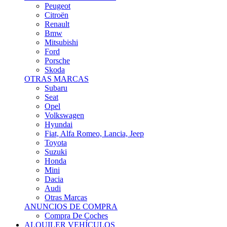
Citroën
Renault
Bmw
Mitsubishi
Ford
Porsche
Skoda
OTRAS MARCAS
Subaru
Seat
Opel
Volkswagen
Hyundai
Fiat, Alfa Romeo, Lancia, Jeep
Toyota
Suzuki
Honda
Mini
Dacia
Audi
Otras Marcas
ANUNCIOS DE COMPRA
Compra De Coches
ALQUILER VEHÍCULOS
ALQUILER VEHÍCULOS