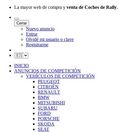
La mayor web de compra y
venta de Coches de Rally
.
Cerrar
Nuevo anuncio
Entrar
Olvidé mi usuario o clave
Registrarme
INICIO
ANUNCIOS DE COMPETICIÓN
VEHÍCULOS DE COMPETICIÓN
PEUGEOT
CITROËN
RENAULT
BMW
MITSUBISHI
SUBARU
FORD
PORSCHE
SKODA
SEAT