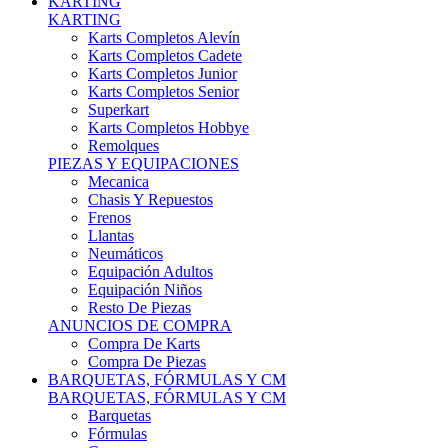
Karts Completos Alevín
Karts Completos Cadete
Karts Completos Junior
Karts Completos Senior
Superkart
Karts Completos Hobbye
Remolques
PIEZAS Y EQUIPACIONES
Mecanica
Chasis Y Repuestos
Frenos
Llantas
Neumáticos
Equipación Adultos
Equipación Niños
Resto De Piezas
ANUNCIOS DE COMPRA
Compra De Karts
Compra De Piezas
BARQUETAS, FÓRMULAS Y CM
BARQUETAS, FÓRMULAS Y CM
Barquetas
Fórmulas
Cm
Prototipos