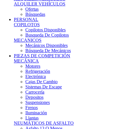
Ofertas
Búsquedas
PERSONAL
COPILOTOS
Copilotos Disponibles
Busqueda De Copilotos
MECANICOS
Mecánicos Disponibles
Búsqueda De Mecánicos
PIEZAS DE COMPETICIÓN
MECÁNICA
Motores
Refrigeración
Electrónica
Cajas De Cambio
Sistemas De Escape
Carrocería
Depositos
Suspensiones
Frenos
Iluminación
Llantas
NEUMÁTICOS DE ASFALTO
Asfalto 13 O Menos
Asfalto 14p