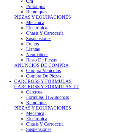
Remolques
PIEZAS Y EQUIPACIONES
Mecánica
Electrónica
Chasis Y Carrocería
Suspensiones
Frenos
Llantas
Neumáticos
Resto De Piezas
ANUNCIOS DE COMPRA
Compra Vehículos
Compra De Piezas
CARCROSS Y FÓRMULAS
CARCROSS Y FORMULAS TT
Carcross
Formulas Tt Autocross
Remolques
PIEZAS Y EQUIPACIONES
Mecanica
Electrónica
Chasis Y Carrocería
Suspensiones
Frenos
Llantas