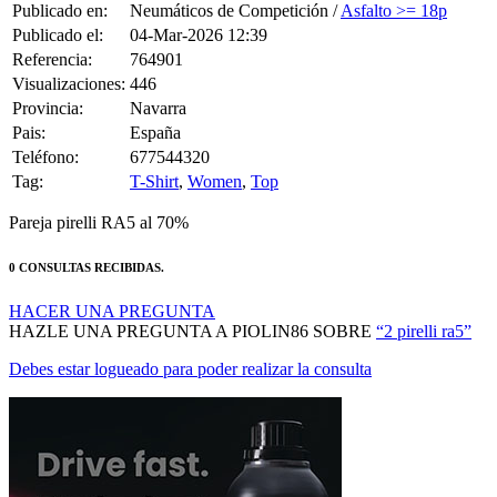
Publicado en:
Neumáticos de Competición /
Asfalto >= 18p
Publicado el:
04-Mar-2026 12:39
Referencia:
764901
Visualizaciones:
446
Provincia:
Navarra
Pais:
España
Teléfono:
677544320
Tag:
T-Shirt
,
Women
,
Top
Pareja pirelli RA5 al 70%
0 CONSULTAS RECIBIDAS.
HACER UNA PREGUNTA
HAZLE UNA PREGUNTA A PIOLIN86 SOBRE
“2 pirelli ra5”
Debes estar logueado para poder realizar la consulta