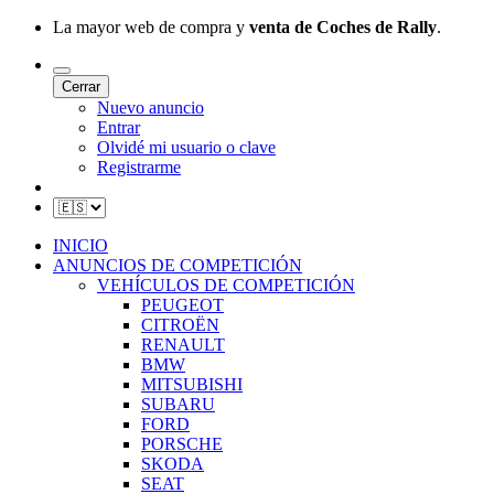
La mayor web de compra y
venta de Coches de Rally
.
Cerrar
Nuevo anuncio
Entrar
Olvidé mi usuario o clave
Registrarme
INICIO
ANUNCIOS DE COMPETICIÓN
VEHÍCULOS DE COMPETICIÓN
PEUGEOT
CITROËN
RENAULT
BMW
MITSUBISHI
SUBARU
FORD
PORSCHE
SKODA
SEAT