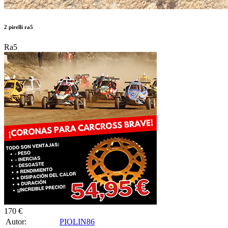
2 pirelli ra5
Ra5
170 €
Autor:
PIOLIN86