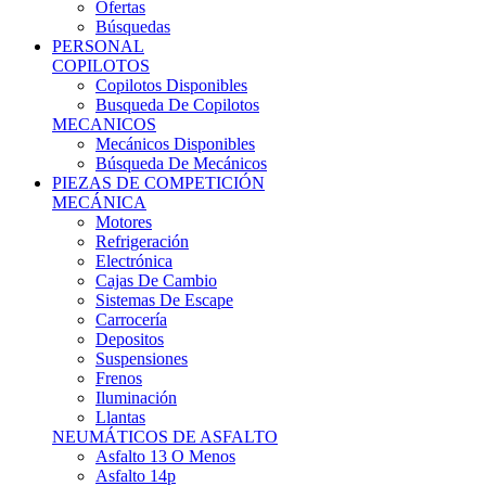
Ofertas
Búsquedas
PERSONAL
COPILOTOS
Copilotos Disponibles
Busqueda De Copilotos
MECANICOS
Mecánicos Disponibles
Búsqueda De Mecánicos
PIEZAS DE COMPETICIÓN
MECÁNICA
Motores
Refrigeración
Electrónica
Cajas De Cambio
Sistemas De Escape
Carrocería
Depositos
Suspensiones
Frenos
Iluminación
Llantas
NEUMÁTICOS DE ASFALTO
Asfalto 13 O Menos
Asfalto 14p