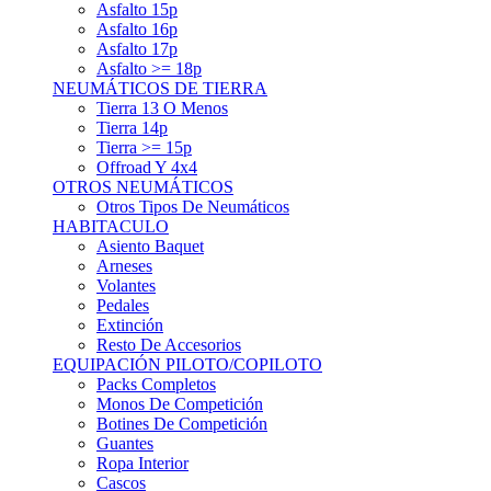
Asfalto 15p
Asfalto 16p
Asfalto 17p
Asfalto >= 18p
NEUMÁTICOS DE TIERRA
Tierra 13 O Menos
Tierra 14p
Tierra >= 15p
Offroad Y 4x4
OTROS NEUMÁTICOS
Otros Tipos De Neumáticos
HABITACULO
Asiento Baquet
Arneses
Volantes
Pedales
Extinción
Resto De Accesorios
EQUIPACIÓN PILOTO/COPILOTO
Packs Completos
Monos De Competición
Botines De Competición
Guantes
Ropa Interior
Cascos