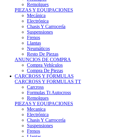
Remolques
PIEZAS Y EQUIPACIONES
Mecánica
Electrónica
Chasis Y Carrocería
Suspensiones
Frenos
Llantas
Neumáticos
Resto De Piezas
ANUNCIOS DE COMPRA
Compra Vehículos
Compra De Piezas
CARCROSS Y FÓRMULAS
CARCROSS Y FORMULAS TT
Carcross
Formulas Tt Autocross
Remolques
PIEZAS Y EQUIPACIONES
Mecanica
Electrónica
Chasis Y Carrocería
Suspensiones
Frenos
Llantas