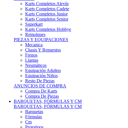
Karts Completos Alevín
Karts Completos Cadete
Karts Completos Junior
Karts Completos Senior
Superkart
Karts Completos Hobbye
Remolques
PIEZAS Y EQUIPACIONES
Mecanica
Chasis Y Repuestos
Frenos
Llantas
Neumáticos
Equipación Adultos
Equipación Niños
Resto De Piezas
ANUNCIOS DE COMPRA
Compra De Karts
Compra De Piezas
BARQUETAS, FÓRMULAS Y CM
BARQUETAS, FÓRMULAS Y CM
Barquetas
Fórmulas
Cm
Prototipos