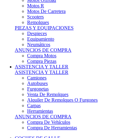
Motos Offroad
Motos R
Motos De Carretera
Scooters
Remolques
PIEZAS Y EQUIPACIONES
Despieces
Equipamiento
Neumáticos
ANUNCIOS DE COMPRA
Compra Motos
Compra Piezas
ASISTENCIA Y TALLER
ASISTENCIA Y TALLER
Camiones
Autobuses
Furgonetas
Venta De Remolques
Alquiler De Remolques O Furgones
Carpas
Herramientas
ANUNCIOS DE COMPRA
Compra De Vehículos
Compra De Herramientas