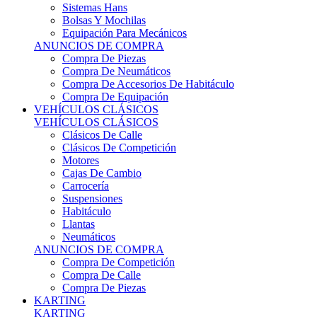
Sistemas Hans
Bolsas Y Mochilas
Equipación Para Mecánicos
ANUNCIOS DE COMPRA
Compra De Piezas
Compra De Neumáticos
Compra De Accesorios De Habitáculo
Compra De Equipación
VEHÍCULOS CLÁSICOS
VEHÍCULOS CLÁSICOS
Clásicos De Calle
Clásicos De Competición
Motores
Cajas De Cambio
Carrocería
Suspensiones
Habitáculo
Llantas
Neumáticos
ANUNCIOS DE COMPRA
Compra De Competición
Compra De Calle
Compra De Piezas
KARTING
KARTING