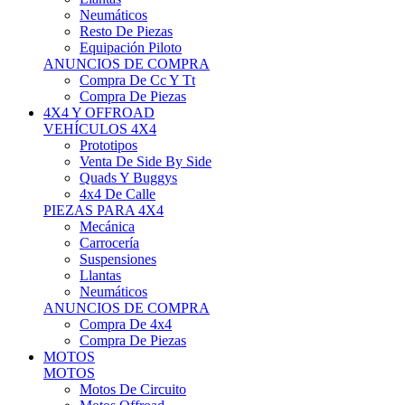
Neumáticos
Resto De Piezas
Equipación Piloto
ANUNCIOS DE COMPRA
Compra De Cc Y Tt
Compra De Piezas
4X4 Y OFFROAD
VEHÍCULOS 4X4
Prototipos
Venta De Side By Side
Quads Y Buggys
4x4 De Calle
PIEZAS PARA 4X4
Mecánica
Carrocería
Suspensiones
Llantas
Neumáticos
ANUNCIOS DE COMPRA
Compra De 4x4
Compra De Piezas
MOTOS
MOTOS
Motos De Circuito