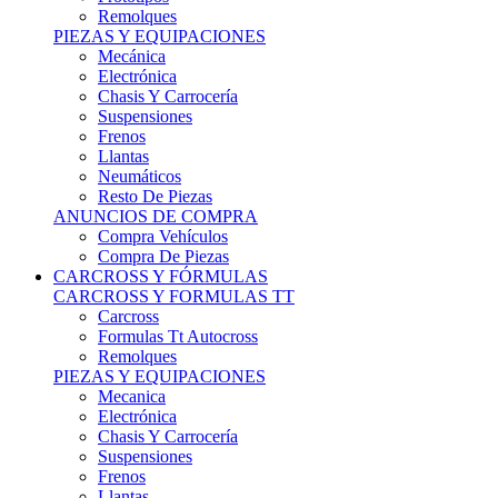
Remolques
PIEZAS Y EQUIPACIONES
Mecánica
Electrónica
Chasis Y Carrocería
Suspensiones
Frenos
Llantas
Neumáticos
Resto De Piezas
ANUNCIOS DE COMPRA
Compra Vehículos
Compra De Piezas
CARCROSS Y FÓRMULAS
CARCROSS Y FORMULAS TT
Carcross
Formulas Tt Autocross
Remolques
PIEZAS Y EQUIPACIONES
Mecanica
Electrónica
Chasis Y Carrocería
Suspensiones
Frenos
Llantas