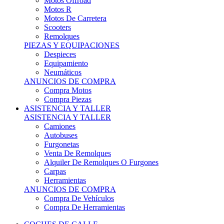
Motos Offroad
Motos R
Motos De Carretera
Scooters
Remolques
PIEZAS Y EQUIPACIONES
Despieces
Equipamiento
Neumáticos
ANUNCIOS DE COMPRA
Compra Motos
Compra Piezas
ASISTENCIA Y TALLER
ASISTENCIA Y TALLER
Camiones
Autobuses
Furgonetas
Venta De Remolques
Alquiler De Remolques O Furgones
Carpas
Herramientas
ANUNCIOS DE COMPRA
Compra De Vehículos
Compra De Herramientas