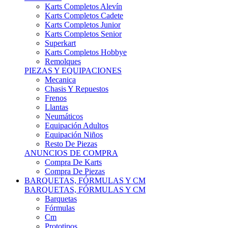
Karts Completos Alevín
Karts Completos Cadete
Karts Completos Junior
Karts Completos Senior
Superkart
Karts Completos Hobbye
Remolques
PIEZAS Y EQUIPACIONES
Mecanica
Chasis Y Repuestos
Frenos
Llantas
Neumáticos
Equipación Adultos
Equipación Niños
Resto De Piezas
ANUNCIOS DE COMPRA
Compra De Karts
Compra De Piezas
BARQUETAS, FÓRMULAS Y CM
BARQUETAS, FÓRMULAS Y CM
Barquetas
Fórmulas
Cm
Prototipos