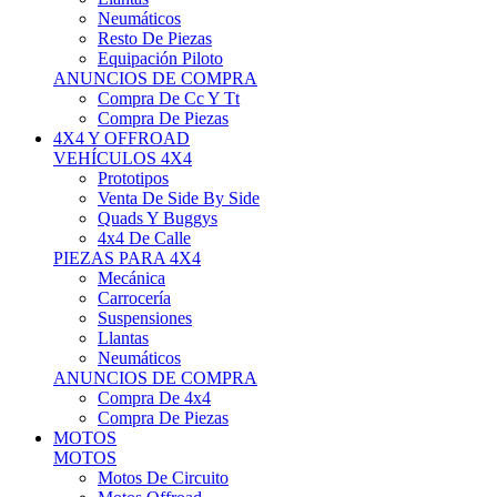
Neumáticos
Resto De Piezas
Equipación Piloto
ANUNCIOS DE COMPRA
Compra De Cc Y Tt
Compra De Piezas
4X4 Y OFFROAD
VEHÍCULOS 4X4
Prototipos
Venta De Side By Side
Quads Y Buggys
4x4 De Calle
PIEZAS PARA 4X4
Mecánica
Carrocería
Suspensiones
Llantas
Neumáticos
ANUNCIOS DE COMPRA
Compra De 4x4
Compra De Piezas
MOTOS
MOTOS
Motos De Circuito