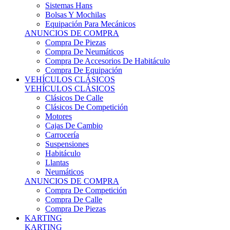
Sistemas Hans
Bolsas Y Mochilas
Equipación Para Mecánicos
ANUNCIOS DE COMPRA
Compra De Piezas
Compra De Neumáticos
Compra De Accesorios De Habitáculo
Compra De Equipación
VEHÍCULOS CLÁSICOS
VEHÍCULOS CLÁSICOS
Clásicos De Calle
Clásicos De Competición
Motores
Cajas De Cambio
Carrocería
Suspensiones
Habitáculo
Llantas
Neumáticos
ANUNCIOS DE COMPRA
Compra De Competición
Compra De Calle
Compra De Piezas
KARTING
KARTING