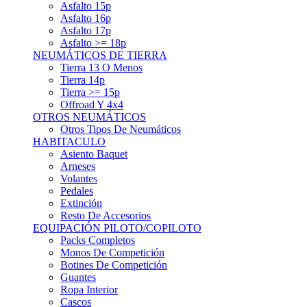
Asfalto 15p
Asfalto 16p
Asfalto 17p
Asfalto >= 18p
NEUMÁTICOS DE TIERRA
Tierra 13 O Menos
Tierra 14p
Tierra >= 15p
Offroad Y 4x4
OTROS NEUMÁTICOS
Otros Tipos De Neumáticos
HABITACULO
Asiento Baquet
Arneses
Volantes
Pedales
Extinción
Resto De Accesorios
EQUIPACIÓN PILOTO/COPILOTO
Packs Completos
Monos De Competición
Botines De Competición
Guantes
Ropa Interior
Cascos