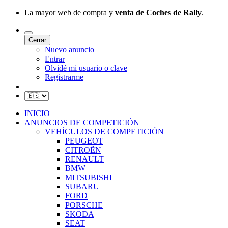
La mayor web de compra y
venta de Coches de Rally
.
Cerrar
Nuevo anuncio
Entrar
Olvidé mi usuario o clave
Registrarme
INICIO
ANUNCIOS DE COMPETICIÓN
VEHÍCULOS DE COMPETICIÓN
PEUGEOT
CITROËN
RENAULT
BMW
MITSUBISHI
SUBARU
FORD
PORSCHE
SKODA
SEAT