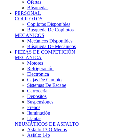
Ofertas
Búsquedas
PERSONAL
COPILOTOS
Copilotos Disponibles
Busqueda De Copilotos
MECANICOS
Mecánicos Disponibles
Búsqueda De Mecánicos
PIEZAS DE COMPETICIÓN
MECÁNICA
Motores
Refrigeración
Electrónica
Cajas De Cambio
Sistemas De Escape
Carrocería
Depositos
Suspensiones
Frenos
Iluminación
Llantas
NEUMÁTICOS DE ASFALTO
Asfalto 13 O Menos
Asfalto 14p