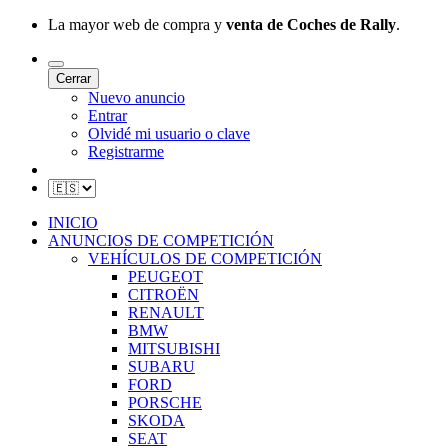
La mayor web de compra y
venta de Coches de Rally
.
Cerrar
Nuevo anuncio
Entrar
Olvidé mi usuario o clave
Registrarme
INICIO
ANUNCIOS DE COMPETICIÓN
VEHÍCULOS DE COMPETICIÓN
PEUGEOT
CITROËN
RENAULT
BMW
MITSUBISHI
SUBARU
FORD
PORSCHE
SKODA
SEAT