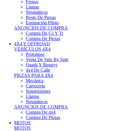
Neumáticos
Resto De Piezas
Equipación Piloto
ANUNCIOS DE COMPRA
Compra De Cc Y Tt
Compra De Piezas
4X4 Y OFFROAD
VEHÍCULOS 4X4
Prototipos
Venta De Side By Side
Quads Y Buggys
4x4 De Calle
PIEZAS PARA 4X4
Mecánica
Carrocería
Suspensiones
Llantas
Neumáticos
ANUNCIOS DE COMPRA
Compra De 4x4
Compra De Piezas
MOTOS
MOTOS
Motos De Circuito