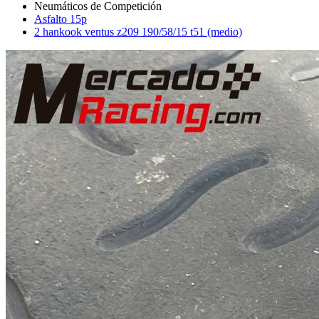
Asfalto 15p
2 hankook ventus z209 190/58/15 t51 (medio)