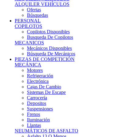
Ofertas
Búsquedas
PERSONAL
COPILOTOS
Copilotos Disponibles
Busqueda De Copilotos
MECANICOS
Mecánicos Disponibles
Búsqueda De Mecánicos
PIEZAS DE COMPETICIÓN
MECÁNICA
Motores
Refrigeración
Electrónica
Cajas De Cambio
Sistemas De Escape
Carrocería
Depositos
Suspensiones
Frenos
Iluminación
Llantas
NEUMÁTICOS DE ASFALTO
Asfalto 13 O Menos
Asfalto 14p