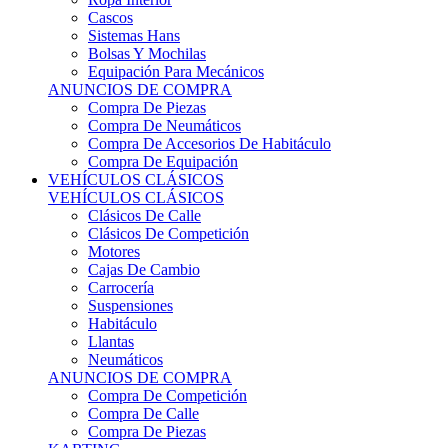
Sistemas Hans
Bolsas Y Mochilas
Equipación Para Mecánicos
ANUNCIOS DE COMPRA
Compra De Piezas
Compra De Neumáticos
Compra De Accesorios De Habitáculo
Compra De Equipación
VEHÍCULOS CLÁSICOS
VEHÍCULOS CLÁSICOS
Clásicos De Calle
Clásicos De Competición
Motores
Cajas De Cambio
Carrocería
Suspensiones
Habitáculo
Llantas
Neumáticos
ANUNCIOS DE COMPRA
Compra De Competición
Compra De Calle
Compra De Piezas
KARTING
KARTING