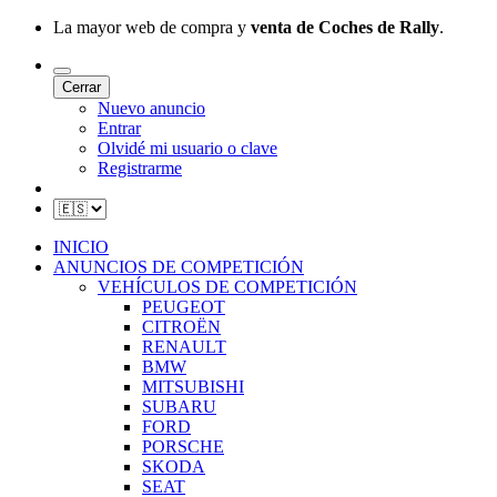
La mayor web de compra y
venta de Coches de Rally
.
Cerrar
Nuevo anuncio
Entrar
Olvidé mi usuario o clave
Registrarme
INICIO
ANUNCIOS DE COMPETICIÓN
VEHÍCULOS DE COMPETICIÓN
PEUGEOT
CITROËN
RENAULT
BMW
MITSUBISHI
SUBARU
FORD
PORSCHE
SKODA
SEAT