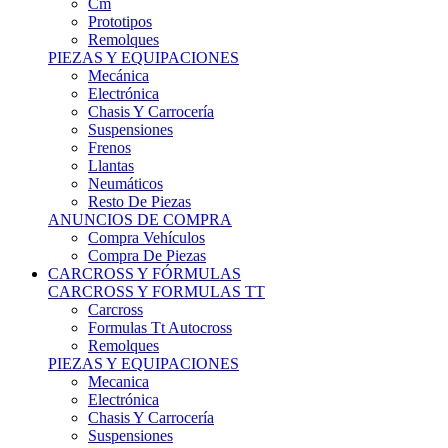
Remolques
PIEZAS Y EQUIPACIONES
Mecánica
Electrónica
Chasis Y Carrocería
Suspensiones
Frenos
Llantas
Neumáticos
Resto De Piezas
ANUNCIOS DE COMPRA
Compra Vehículos
Compra De Piezas
CARCROSS Y FÓRMULAS
CARCROSS Y FORMULAS TT
Carcross
Formulas Tt Autocross
Remolques
PIEZAS Y EQUIPACIONES
Mecanica
Electrónica
Chasis Y Carrocería
Suspensiones
Frenos
Llantas