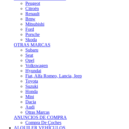
Citroën
Renault
Bmw
Mitsubishi
Ford
Porsche
Skoda
OTRAS MARCAS
Subaru
Seat
Opel
Volkswagen
Hyundai
Fiat, Alfa Romeo, Lancia, Jeep
Toyota
Suzuki
Honda
Mini
Dacia
Audi
Otras Marcas
ANUNCIOS DE COMPRA
Compra De Coches
ALQUILER VEHÍCULOS
ALQUILER VEHÍCULOS