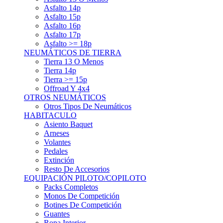
Asfalto 15p
Asfalto 16p
Asfalto 17p
Asfalto >= 18p
NEUMÁTICOS DE TIERRA
Tierra 13 O Menos
Tierra 14p
Tierra >= 15p
Offroad Y 4x4
OTROS NEUMÁTICOS
Otros Tipos De Neumáticos
HABITACULO
Asiento Baquet
Arneses
Volantes
Pedales
Extinción
Resto De Accesorios
EQUIPACIÓN PILOTO/COPILOTO
Packs Completos
Monos De Competición
Botines De Competición
Guantes
Ropa Interior
Cascos