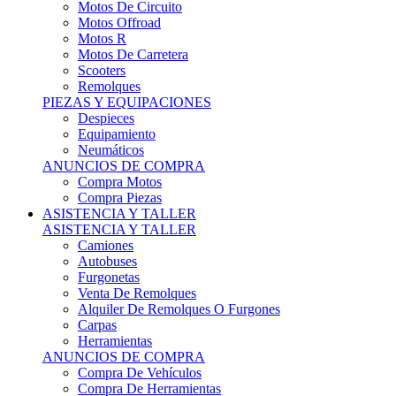
Motos Offroad
Motos R
Motos De Carretera
Scooters
Remolques
PIEZAS Y EQUIPACIONES
Despieces
Equipamiento
Neumáticos
ANUNCIOS DE COMPRA
Compra Motos
Compra Piezas
ASISTENCIA Y TALLER
ASISTENCIA Y TALLER
Camiones
Autobuses
Furgonetas
Venta De Remolques
Alquiler De Remolques O Furgones
Carpas
Herramientas
ANUNCIOS DE COMPRA
Compra De Vehículos
Compra De Herramientas