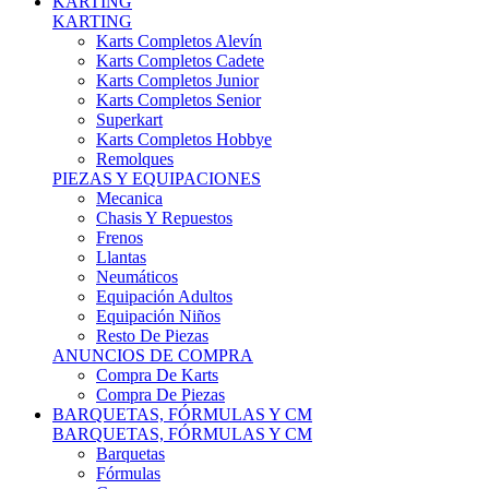
Karts Completos Alevín
Karts Completos Cadete
Karts Completos Junior
Karts Completos Senior
Superkart
Karts Completos Hobbye
Remolques
PIEZAS Y EQUIPACIONES
Mecanica
Chasis Y Repuestos
Frenos
Llantas
Neumáticos
Equipación Adultos
Equipación Niños
Resto De Piezas
ANUNCIOS DE COMPRA
Compra De Karts
Compra De Piezas
BARQUETAS, FÓRMULAS Y CM
BARQUETAS, FÓRMULAS Y CM
Barquetas
Fórmulas
Cm
Prototipos