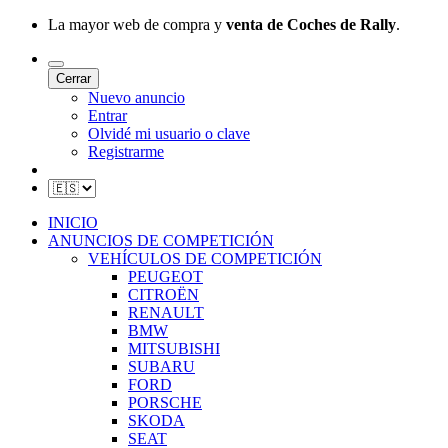
La mayor web de compra y
venta de Coches de Rally
.
Cerrar
Nuevo anuncio
Entrar
Olvidé mi usuario o clave
Registrarme
INICIO
ANUNCIOS DE COMPETICIÓN
VEHÍCULOS DE COMPETICIÓN
PEUGEOT
CITROËN
RENAULT
BMW
MITSUBISHI
SUBARU
FORD
PORSCHE
SKODA
SEAT