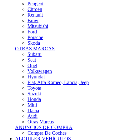
Citroën
Renault
Bmw
Mitsubishi
Ford
Porsche
Skoda
OTRAS MARCAS
Subaru
Seat
Opel
Volkswagen
Hyundai
Fiat, Alfa Romeo, Lancia, Jeep
Toyota
Suzuki
Honda
Mini
Dacia
Audi
Otras Marcas
ANUNCIOS DE COMPRA
Compra De Coches
ALQUILER VEHÍCULOS
ALQUILER VEHÍCULOS