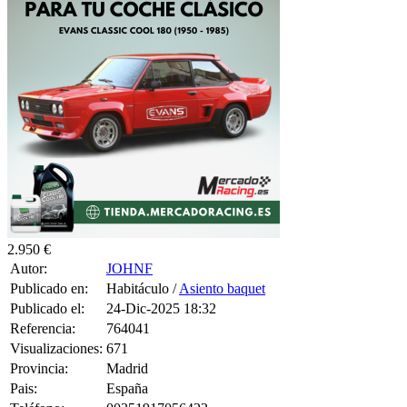
2.950 €
Autor:
JOHNF
Publicado en:
Habitáculo /
Asiento baquet
Publicado el:
24-Dic-2025 18:32
Referencia:
764041
Visualizaciones:
671
Provincia:
Madrid
Pais:
España
Teléfono:
00351917056422
Tag:
T-Shirt
,
Women
,
Top