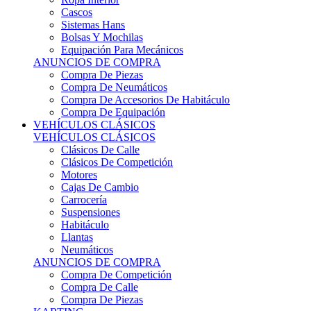
Sistemas Hans
Bolsas Y Mochilas
Equipación Para Mecánicos
ANUNCIOS DE COMPRA
Compra De Piezas
Compra De Neumáticos
Compra De Accesorios De Habitáculo
Compra De Equipación
VEHÍCULOS CLÁSICOS
VEHÍCULOS CLÁSICOS
Clásicos De Calle
Clásicos De Competición
Motores
Cajas De Cambio
Carrocería
Suspensiones
Habitáculo
Llantas
Neumáticos
ANUNCIOS DE COMPRA
Compra De Competición
Compra De Calle
Compra De Piezas
KARTING
KARTING