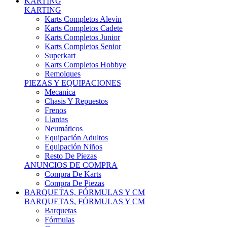
Karts Completos Alevín
Karts Completos Cadete
Karts Completos Junior
Karts Completos Senior
Superkart
Karts Completos Hobbye
Remolques
PIEZAS Y EQUIPACIONES
Mecanica
Chasis Y Repuestos
Frenos
Llantas
Neumáticos
Equipación Adultos
Equipación Niños
Resto De Piezas
ANUNCIOS DE COMPRA
Compra De Karts
Compra De Piezas
BARQUETAS, FÓRMULAS Y CM
BARQUETAS, FÓRMULAS Y CM
Barquetas
Fórmulas
Cm
Prototipos