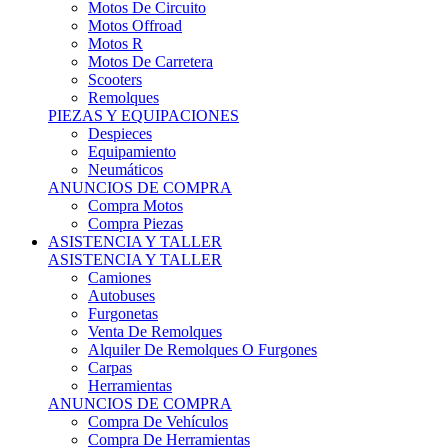
Motos Offroad
Motos R
Motos De Carretera
Scooters
Remolques
PIEZAS Y EQUIPACIONES
Despieces
Equipamiento
Neumáticos
ANUNCIOS DE COMPRA
Compra Motos
Compra Piezas
ASISTENCIA Y TALLER
ASISTENCIA Y TALLER
Camiones
Autobuses
Furgonetas
Venta De Remolques
Alquiler De Remolques O Furgones
Carpas
Herramientas
ANUNCIOS DE COMPRA
Compra De Vehículos
Compra De Herramientas