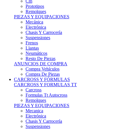
Remolques
PIEZAS Y EQUIPACIONES
Mecánica
Electrónica
Chasis Y Carrocería
Suspensiones
Frenos
Llantas
Neumáticos
Resto De Piezas
ANUNCIOS DE COMPRA
Compra Vehículos
Compra De Piezas
CARCROSS Y FÓRMULAS
CARCROSS Y FORMULAS TT
Carcross
Formulas Tt Autocross
Remolques
PIEZAS Y EQUIPACIONES
Mecanica
Electrónica
Chasis Y Carrocería
Suspensiones
Frenos
Llantas