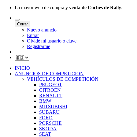
La mayor web de compra y
venta de Coches de Rally
.
Cerrar
Nuevo anuncio
Entrar
Olvidé mi usuario o clave
Registrarme
INICIO
ANUNCIOS DE COMPETICIÓN
VEHÍCULOS DE COMPETICIÓN
PEUGEOT
CITROËN
RENAULT
BMW
MITSUBISHI
SUBARU
FORD
PORSCHE
SKODA
SEAT