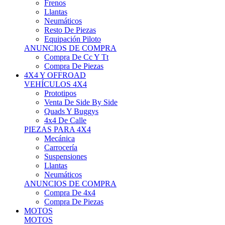
Neumáticos
Resto De Piezas
Equipación Piloto
ANUNCIOS DE COMPRA
Compra De Cc Y Tt
Compra De Piezas
4X4 Y OFFROAD
VEHÍCULOS 4X4
Prototipos
Venta De Side By Side
Quads Y Buggys
4x4 De Calle
PIEZAS PARA 4X4
Mecánica
Carrocería
Suspensiones
Llantas
Neumáticos
ANUNCIOS DE COMPRA
Compra De 4x4
Compra De Piezas
MOTOS
MOTOS
Motos De Circuito