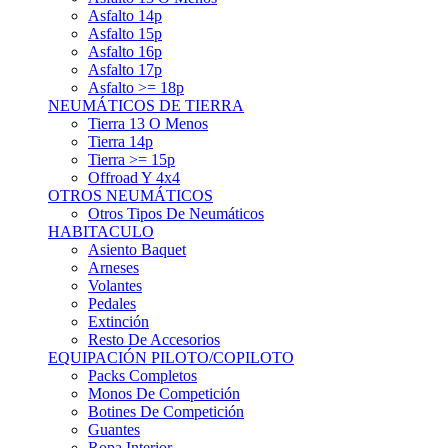
Asfalto 15p
Asfalto 16p
Asfalto 17p
Asfalto >= 18p
NEUMÁTICOS DE TIERRA
Tierra 13 O Menos
Tierra 14p
Tierra >= 15p
Offroad Y 4x4
OTROS NEUMÁTICOS
Otros Tipos De Neumáticos
HABITACULO
Asiento Baquet
Arneses
Volantes
Pedales
Extinción
Resto De Accesorios
EQUIPACIÓN PILOTO/COPILOTO
Packs Completos
Monos De Competición
Botines De Competición
Guantes
Ropa Interior
Cascos