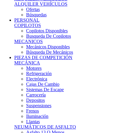
Ofertas
Búsquedas
PERSONAL
COPILOTOS
Copilotos Disponibles
Busqueda De Copilotos
MECANICOS
Mecánicos Disponibles
Búsqueda De Mecánicos
PIEZAS DE COMPETICIÓN
MECÁNICA
Motores
Refrigeración
Electrónica
Cajas De Cambio
Sistemas De Escape
Carrocería
Depositos
Suspensiones
Frenos
Iluminación
Llantas
NEUMÁTICOS DE ASFALTO
Asfalto 13 O Menos
Asfalto 14p