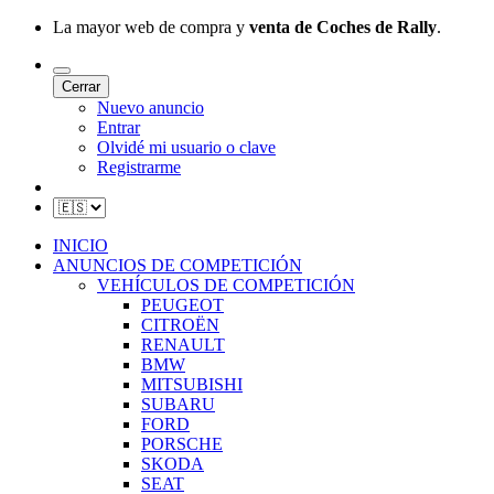
La mayor web de compra y
venta de Coches de Rally
.
Cerrar
Nuevo anuncio
Entrar
Olvidé mi usuario o clave
Registrarme
INICIO
ANUNCIOS DE COMPETICIÓN
VEHÍCULOS DE COMPETICIÓN
PEUGEOT
CITROËN
RENAULT
BMW
MITSUBISHI
SUBARU
FORD
PORSCHE
SKODA
SEAT