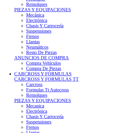
Remolques
PIEZAS Y EQUIPACIONES
Mecánica
Electrónica
Chasis Y Carrocería
Suspensiones
Frenos
Llantas
Neumáticos
Resto De Piezas
ANUNCIOS DE COMPRA
Compra Vehículos
Compra De Piezas
CARCROSS Y FÓRMULAS
CARCROSS Y FORMULAS TT
Carcross
Formulas Tt Autocross
Remolques
PIEZAS Y EQUIPACIONES
Mecanica
Electrónica
Chasis Y Carrocería
Suspensiones
Frenos
Llantas