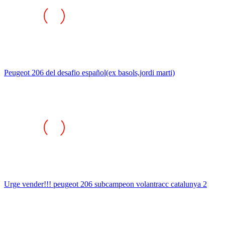
Peugeot 206 del desafio español(ex basols,jordi marti)
Urge vender!!! peugeot 206 subcampeon volantracc catalunya 2