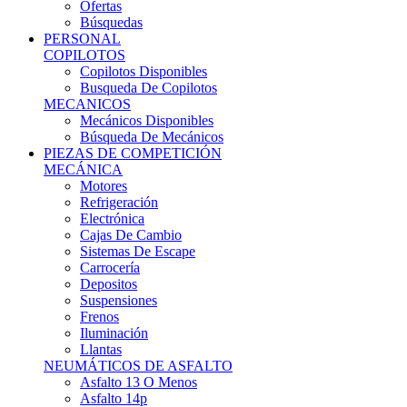
Ofertas
Búsquedas
PERSONAL
COPILOTOS
Copilotos Disponibles
Busqueda De Copilotos
MECANICOS
Mecánicos Disponibles
Búsqueda De Mecánicos
PIEZAS DE COMPETICIÓN
MECÁNICA
Motores
Refrigeración
Electrónica
Cajas De Cambio
Sistemas De Escape
Carrocería
Depositos
Suspensiones
Frenos
Iluminación
Llantas
NEUMÁTICOS DE ASFALTO
Asfalto 13 O Menos
Asfalto 14p