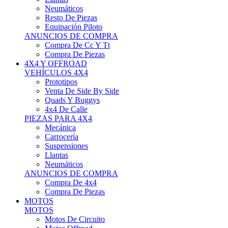
Neumáticos
Resto De Piezas
Equipación Piloto
ANUNCIOS DE COMPRA
Compra De Cc Y Tt
Compra De Piezas
4X4 Y OFFROAD
VEHÍCULOS 4X4
Prototipos
Venta De Side By Side
Quads Y Buggys
4x4 De Calle
PIEZAS PARA 4X4
Mecánica
Carrocería
Suspensiones
Llantas
Neumáticos
ANUNCIOS DE COMPRA
Compra De 4x4
Compra De Piezas
MOTOS
MOTOS
Motos De Circuito