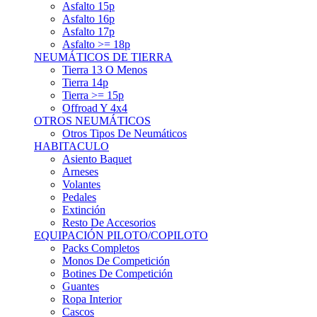
Asfalto 15p
Asfalto 16p
Asfalto 17p
Asfalto >= 18p
NEUMÁTICOS DE TIERRA
Tierra 13 O Menos
Tierra 14p
Tierra >= 15p
Offroad Y 4x4
OTROS NEUMÁTICOS
Otros Tipos De Neumáticos
HABITACULO
Asiento Baquet
Arneses
Volantes
Pedales
Extinción
Resto De Accesorios
EQUIPACIÓN PILOTO/COPILOTO
Packs Completos
Monos De Competición
Botines De Competición
Guantes
Ropa Interior
Cascos