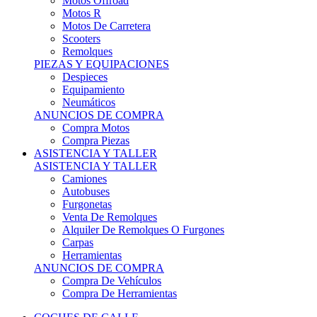
Motos Offroad
Motos R
Motos De Carretera
Scooters
Remolques
PIEZAS Y EQUIPACIONES
Despieces
Equipamiento
Neumáticos
ANUNCIOS DE COMPRA
Compra Motos
Compra Piezas
ASISTENCIA Y TALLER
ASISTENCIA Y TALLER
Camiones
Autobuses
Furgonetas
Venta De Remolques
Alquiler De Remolques O Furgones
Carpas
Herramientas
ANUNCIOS DE COMPRA
Compra De Vehículos
Compra De Herramientas