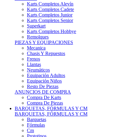
Karts Completos Alevín
Karts Completos Cadete
Karts Completos Junior
Karts Completos Senior
Superkart
Karts Completos Hobbye
Remolques
PIEZAS Y EQUIPACIONES
Mecanica
Chasis Y Repuestos
Frenos
Llantas
Neumáticos
Equipación Adultos
Equipación Niños
Resto De Piezas
ANUNCIOS DE COMPRA
Compra De Karts
Compra De Piezas
BARQUETAS, FÓRMULAS Y CM
BARQUETAS, FÓRMULAS Y CM
Barquetas
Fórmulas
Cm
Prototipos