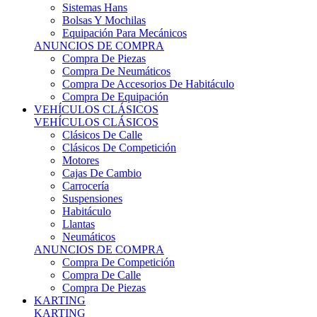
Sistemas Hans
Bolsas Y Mochilas
Equipación Para Mecánicos
ANUNCIOS DE COMPRA
Compra De Piezas
Compra De Neumáticos
Compra De Accesorios De Habitáculo
Compra De Equipación
VEHÍCULOS CLÁSICOS
VEHÍCULOS CLÁSICOS
Clásicos De Calle
Clásicos De Competición
Motores
Cajas De Cambio
Carrocería
Suspensiones
Habitáculo
Llantas
Neumáticos
ANUNCIOS DE COMPRA
Compra De Competición
Compra De Calle
Compra De Piezas
KARTING
KARTING