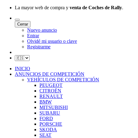
La mayor web de compra y
venta de Coches de Rally
.
Cerrar
Nuevo anuncio
Entrar
Olvidé mi usuario o clave
Registrarme
INICIO
ANUNCIOS DE COMPETICIÓN
VEHÍCULOS DE COMPETICIÓN
PEUGEOT
CITROËN
RENAULT
BMW
MITSUBISHI
SUBARU
FORD
PORSCHE
SKODA
SEAT