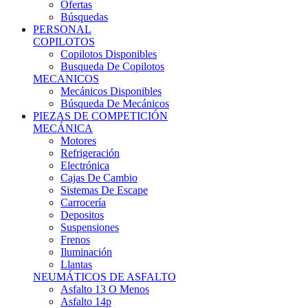
Ofertas
Búsquedas
PERSONAL
COPILOTOS
Copilotos Disponibles
Busqueda De Copilotos
MECANICOS
Mecánicos Disponibles
Búsqueda De Mecánicos
PIEZAS DE COMPETICIÓN
MECÁNICA
Motores
Refrigeración
Electrónica
Cajas De Cambio
Sistemas De Escape
Carrocería
Depositos
Suspensiones
Frenos
Iluminación
Llantas
NEUMÁTICOS DE ASFALTO
Asfalto 13 O Menos
Asfalto 14p