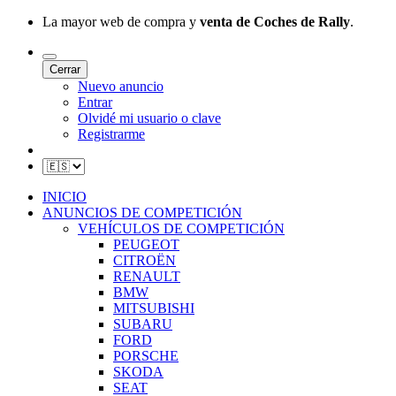
La mayor web de compra y
venta de Coches de Rally
.
Cerrar
Nuevo anuncio
Entrar
Olvidé mi usuario o clave
Registrarme
INICIO
ANUNCIOS DE COMPETICIÓN
VEHÍCULOS DE COMPETICIÓN
PEUGEOT
CITROËN
RENAULT
BMW
MITSUBISHI
SUBARU
FORD
PORSCHE
SKODA
SEAT