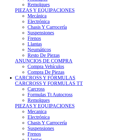
Remolques
PIEZAS Y EQUIPACIONES
Mecánica
Electrónica
Chasis Y Carrocería
Suspensiones
Frenos
Llantas
Neumáticos
Resto De Piezas
ANUNCIOS DE COMPRA
Compra Vehículos
Compra De Piezas
CARCROSS Y FÓRMULAS
CARCROSS Y FORMULAS TT
Carcross
Formulas Tt Autocross
Remolques
PIEZAS Y EQUIPACIONES
Mecanica
Electrónica
Chasis Y Carrocería
Suspensiones
Frenos
Llantas