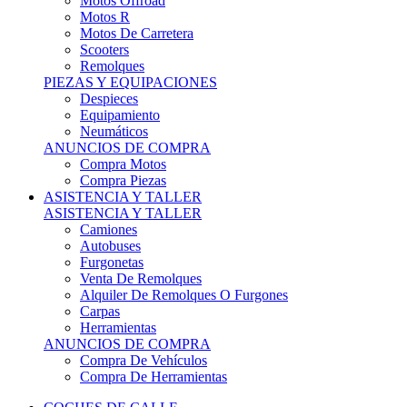
Motos Offroad
Motos R
Motos De Carretera
Scooters
Remolques
PIEZAS Y EQUIPACIONES
Despieces
Equipamiento
Neumáticos
ANUNCIOS DE COMPRA
Compra Motos
Compra Piezas
ASISTENCIA Y TALLER
ASISTENCIA Y TALLER
Camiones
Autobuses
Furgonetas
Venta De Remolques
Alquiler De Remolques O Furgones
Carpas
Herramientas
ANUNCIOS DE COMPRA
Compra De Vehículos
Compra De Herramientas