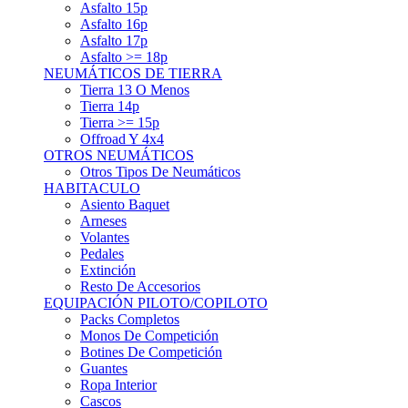
Asfalto 15p
Asfalto 16p
Asfalto 17p
Asfalto >= 18p
NEUMÁTICOS DE TIERRA
Tierra 13 O Menos
Tierra 14p
Tierra >= 15p
Offroad Y 4x4
OTROS NEUMÁTICOS
Otros Tipos De Neumáticos
HABITACULO
Asiento Baquet
Arneses
Volantes
Pedales
Extinción
Resto De Accesorios
EQUIPACIÓN PILOTO/COPILOTO
Packs Completos
Monos De Competición
Botines De Competición
Guantes
Ropa Interior
Cascos