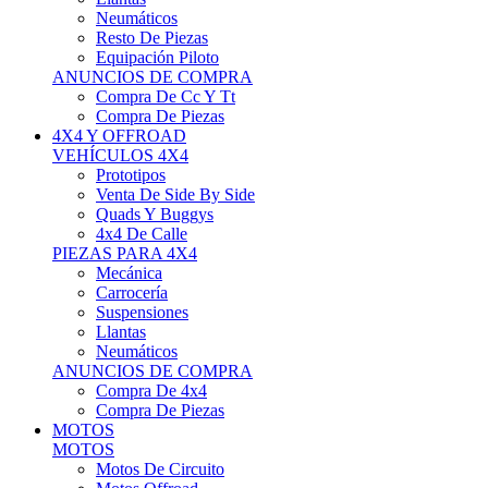
Neumáticos
Resto De Piezas
Equipación Piloto
ANUNCIOS DE COMPRA
Compra De Cc Y Tt
Compra De Piezas
4X4 Y OFFROAD
VEHÍCULOS 4X4
Prototipos
Venta De Side By Side
Quads Y Buggys
4x4 De Calle
PIEZAS PARA 4X4
Mecánica
Carrocería
Suspensiones
Llantas
Neumáticos
ANUNCIOS DE COMPRA
Compra De 4x4
Compra De Piezas
MOTOS
MOTOS
Motos De Circuito