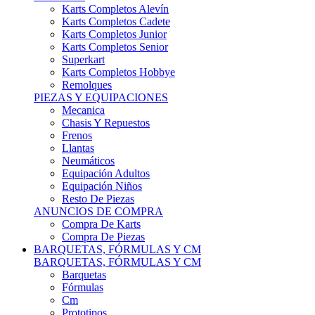
Karts Completos Alevín
Karts Completos Cadete
Karts Completos Junior
Karts Completos Senior
Superkart
Karts Completos Hobbye
Remolques
PIEZAS Y EQUIPACIONES
Mecanica
Chasis Y Repuestos
Frenos
Llantas
Neumáticos
Equipación Adultos
Equipación Niños
Resto De Piezas
ANUNCIOS DE COMPRA
Compra De Karts
Compra De Piezas
BARQUETAS, FÓRMULAS Y CM
BARQUETAS, FÓRMULAS Y CM
Barquetas
Fórmulas
Cm
Prototipos