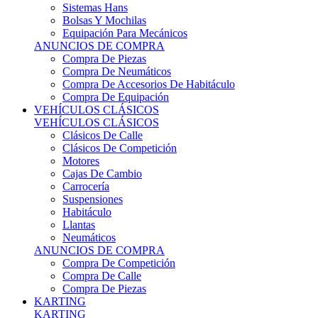
Sistemas Hans
Bolsas Y Mochilas
Equipación Para Mecánicos
ANUNCIOS DE COMPRA
Compra De Piezas
Compra De Neumáticos
Compra De Accesorios De Habitáculo
Compra De Equipación
VEHÍCULOS CLÁSICOS
VEHÍCULOS CLÁSICOS
Clásicos De Calle
Clásicos De Competición
Motores
Cajas De Cambio
Carrocería
Suspensiones
Habitáculo
Llantas
Neumáticos
ANUNCIOS DE COMPRA
Compra De Competición
Compra De Calle
Compra De Piezas
KARTING
KARTING