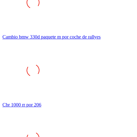
Cambio bmw 330d paquete m por coche de rallyes
Cbr 1000 rr por 206