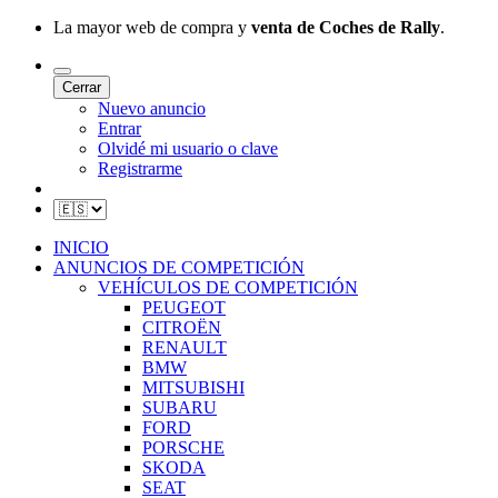
La mayor web de compra y
venta de Coches de Rally
.
Cerrar
Nuevo anuncio
Entrar
Olvidé mi usuario o clave
Registrarme
INICIO
ANUNCIOS DE COMPETICIÓN
VEHÍCULOS DE COMPETICIÓN
PEUGEOT
CITROËN
RENAULT
BMW
MITSUBISHI
SUBARU
FORD
PORSCHE
SKODA
SEAT