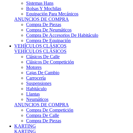
Sistemas Hans
Bolsas Y Mochilas
Equipación Para Mecánicos
ANUNCIOS DE COMPRA
Compra De Piezas
Compra De Neumáticos
Compra De Accesorios De Habitáculo
Compra De Equipación
VEHÍCULOS CLÁSICOS
VEHÍCULOS CLÁSICOS
Clásicos De Calle
Clásicos De Competición
Motores
Cajas De Cambio
Carrocería
Suspensiones
Habitáculo
Llantas
Neumáticos
ANUNCIOS DE COMPRA
Compra De Competición
Compra De Calle
Compra De Piezas
KARTING
KARTING