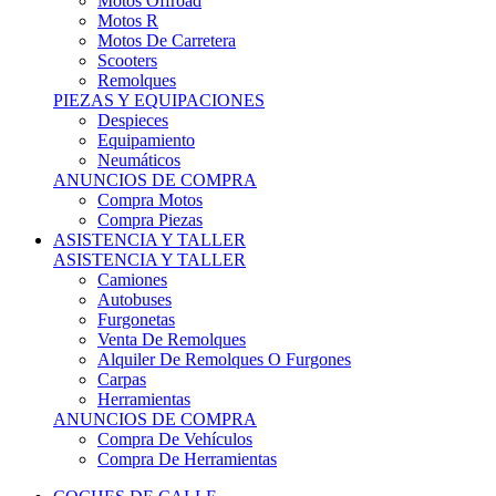
Motos Offroad
Motos R
Motos De Carretera
Scooters
Remolques
PIEZAS Y EQUIPACIONES
Despieces
Equipamiento
Neumáticos
ANUNCIOS DE COMPRA
Compra Motos
Compra Piezas
ASISTENCIA Y TALLER
ASISTENCIA Y TALLER
Camiones
Autobuses
Furgonetas
Venta De Remolques
Alquiler De Remolques O Furgones
Carpas
Herramientas
ANUNCIOS DE COMPRA
Compra De Vehículos
Compra De Herramientas