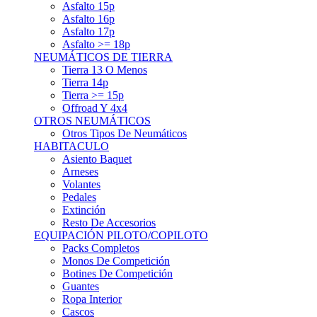
Asfalto 15p
Asfalto 16p
Asfalto 17p
Asfalto >= 18p
NEUMÁTICOS DE TIERRA
Tierra 13 O Menos
Tierra 14p
Tierra >= 15p
Offroad Y 4x4
OTROS NEUMÁTICOS
Otros Tipos De Neumáticos
HABITACULO
Asiento Baquet
Arneses
Volantes
Pedales
Extinción
Resto De Accesorios
EQUIPACIÓN PILOTO/COPILOTO
Packs Completos
Monos De Competición
Botines De Competición
Guantes
Ropa Interior
Cascos