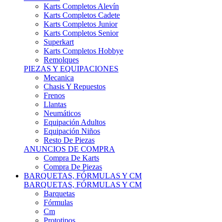
Karts Completos Alevín
Karts Completos Cadete
Karts Completos Junior
Karts Completos Senior
Superkart
Karts Completos Hobbye
Remolques
PIEZAS Y EQUIPACIONES
Mecanica
Chasis Y Repuestos
Frenos
Llantas
Neumáticos
Equipación Adultos
Equipación Niños
Resto De Piezas
ANUNCIOS DE COMPRA
Compra De Karts
Compra De Piezas
BARQUETAS, FÓRMULAS Y CM
BARQUETAS, FÓRMULAS Y CM
Barquetas
Fórmulas
Cm
Prototipos