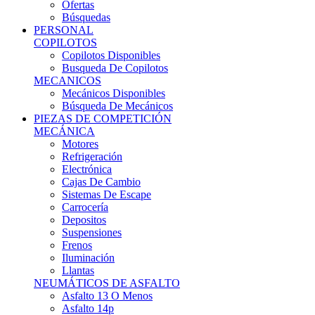
Ofertas
Búsquedas
PERSONAL
COPILOTOS
Copilotos Disponibles
Busqueda De Copilotos
MECANICOS
Mecánicos Disponibles
Búsqueda De Mecánicos
PIEZAS DE COMPETICIÓN
MECÁNICA
Motores
Refrigeración
Electrónica
Cajas De Cambio
Sistemas De Escape
Carrocería
Depositos
Suspensiones
Frenos
Iluminación
Llantas
NEUMÁTICOS DE ASFALTO
Asfalto 13 O Menos
Asfalto 14p