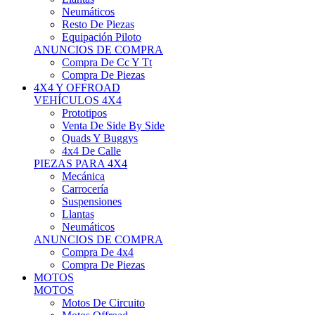
Neumáticos
Resto De Piezas
Equipación Piloto
ANUNCIOS DE COMPRA
Compra De Cc Y Tt
Compra De Piezas
4X4 Y OFFROAD
VEHÍCULOS 4X4
Prototipos
Venta De Side By Side
Quads Y Buggys
4x4 De Calle
PIEZAS PARA 4X4
Mecánica
Carrocería
Suspensiones
Llantas
Neumáticos
ANUNCIOS DE COMPRA
Compra De 4x4
Compra De Piezas
MOTOS
MOTOS
Motos De Circuito