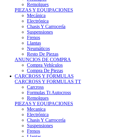
Remolques
PIEZAS Y EQUIPACIONES
Mecánica
Electrónica
Chasis Y Carrocería
Suspensiones
Frenos
Llantas
Neumáticos
Resto De Piezas
ANUNCIOS DE COMPRA
Compra Vehículos
Compra De Piezas
CARCROSS Y FÓRMULAS
CARCROSS Y FORMULAS TT
Carcross
Formulas Tt Autocross
Remolques
PIEZAS Y EQUIPACIONES
Mecanica
Electrónica
Chasis Y Carrocería
Suspensiones
Frenos
Llantas