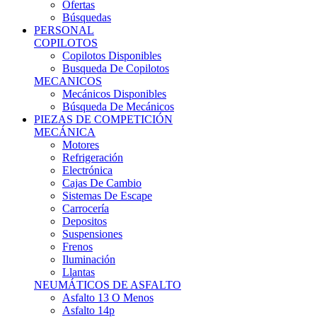
Ofertas
Búsquedas
PERSONAL
COPILOTOS
Copilotos Disponibles
Busqueda De Copilotos
MECANICOS
Mecánicos Disponibles
Búsqueda De Mecánicos
PIEZAS DE COMPETICIÓN
MECÁNICA
Motores
Refrigeración
Electrónica
Cajas De Cambio
Sistemas De Escape
Carrocería
Depositos
Suspensiones
Frenos
Iluminación
Llantas
NEUMÁTICOS DE ASFALTO
Asfalto 13 O Menos
Asfalto 14p