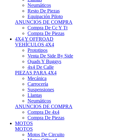
Neumáticos
Resto De Piezas
Equipación Piloto
ANUNCIOS DE COMPRA
Compra De Cc Y Tt
Compra De Piezas
4X4 Y OFFROAD
VEHÍCULOS 4X4
Prototipos
Venta De Side By Side
Quads Y Buggys
4x4 De Calle
PIEZAS PARA 4X4
Mecánica
Carrocería
Suspensiones
Llantas
Neumáticos
ANUNCIOS DE COMPRA
Compra De 4x4
Compra De Piezas
MOTOS
MOTOS
Motos De Circuito