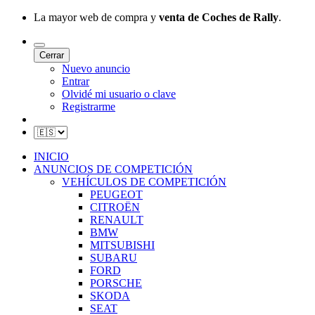
La mayor web de compra y
venta de Coches de Rally
.
Cerrar
Nuevo anuncio
Entrar
Olvidé mi usuario o clave
Registrarme
INICIO
ANUNCIOS DE COMPETICIÓN
VEHÍCULOS DE COMPETICIÓN
PEUGEOT
CITROËN
RENAULT
BMW
MITSUBISHI
SUBARU
FORD
PORSCHE
SKODA
SEAT