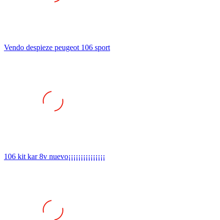
Vendo despieze peugeot 106 sport
106 kit kar 8v nuevo¡¡¡¡¡¡¡¡¡¡¡¡¡¡¡