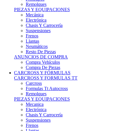
Remolques
PIEZAS Y EQUIPACIONES
Mecánica
Electrónica
Chasis Y Carrocería
Suspensiones
Frenos
Llantas
Neumáticos
Resto De Piezas
ANUNCIOS DE COMPRA
Compra Vehículos
Compra De Piezas
CARCROSS Y FÓRMULAS
CARCROSS Y FORMULAS TT
Carcross
Formulas Tt Autocross
Remolques
PIEZAS Y EQUIPACIONES
Mecanica
Electrónica
Chasis Y Carrocería
Suspensiones
Frenos
Llantas