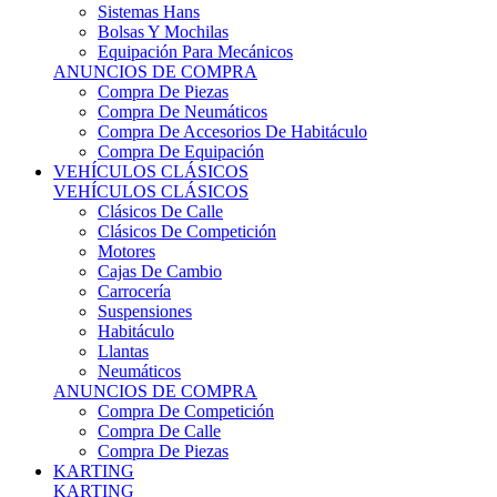
Sistemas Hans
Bolsas Y Mochilas
Equipación Para Mecánicos
ANUNCIOS DE COMPRA
Compra De Piezas
Compra De Neumáticos
Compra De Accesorios De Habitáculo
Compra De Equipación
VEHÍCULOS CLÁSICOS
VEHÍCULOS CLÁSICOS
Clásicos De Calle
Clásicos De Competición
Motores
Cajas De Cambio
Carrocería
Suspensiones
Habitáculo
Llantas
Neumáticos
ANUNCIOS DE COMPRA
Compra De Competición
Compra De Calle
Compra De Piezas
KARTING
KARTING