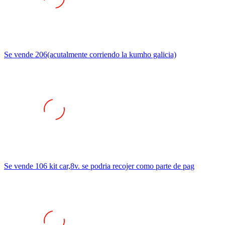
Se vende 206(acutalmente corriendo la kumho galicia)
Se vende 106 kit car,8v. se podria recojer como parte de pag