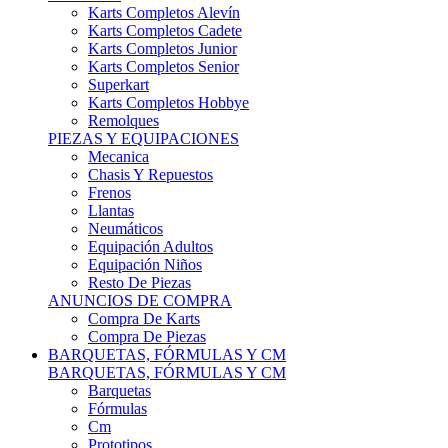
Karts Completos Alevín
Karts Completos Cadete
Karts Completos Junior
Karts Completos Senior
Superkart
Karts Completos Hobbye
Remolques
PIEZAS Y EQUIPACIONES
Mecanica
Chasis Y Repuestos
Frenos
Llantas
Neumáticos
Equipación Adultos
Equipación Niños
Resto De Piezas
ANUNCIOS DE COMPRA
Compra De Karts
Compra De Piezas
BARQUETAS, FÓRMULAS Y CM
BARQUETAS, FÓRMULAS Y CM
Barquetas
Fórmulas
Cm
Prototipos