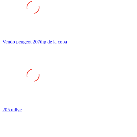
Vendo peugeot 207thp de la copa
205 rallye