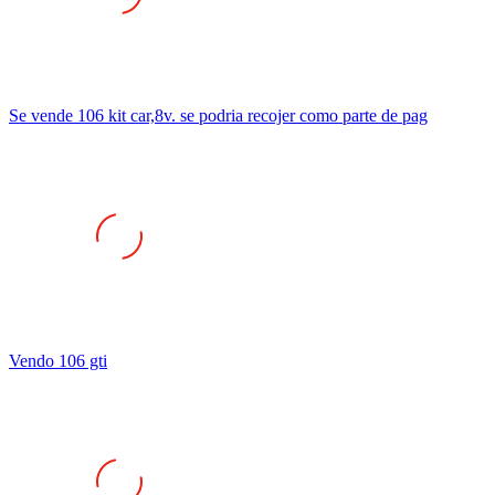
Se vende 106 kit car,8v. se podria recojer como parte de pag
Vendo 106 gti