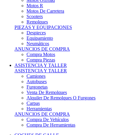
Motos Offroad
Motos R
Motos De Carretera
Scooters
Remolques
PIEZAS Y EQUIPACIONES
Despieces
Equipamiento
Neumáticos
ANUNCIOS DE COMPRA
Compra Motos
Compra Piezas
ASISTENCIA Y TALLER
ASISTENCIA Y TALLER
Camiones
Autobuses
Furgonetas
Venta De Remolques
Alquiler De Remolques O Furgones
Carpas
Herramientas
ANUNCIOS DE COMPRA
Compra De Vehículos
Compra De Herramientas