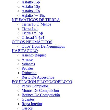
Asfalto 15p
Asfalto 16p
Asfalto 17p
Asfalto >= 18p
NEUMÁTICOS DE TIERRA
Tierra 13 O Menos
Tierra 14p
Tierra >= 15p
Offroad Y 4x4
OTROS NEUMÁTICOS
Otros Tipos De Neumáticos
HABITACULO
Asiento Baquet
Arneses
Volantes
Pedales
Extinción
Resto De Accesorios
EQUIPACIÓN PILOTO/COPILOTO
Packs Completos
Monos De Competición
Botines De Competición
Guantes
Ropa Interior
Cascos