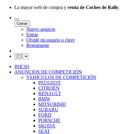
La mayor web de compra y
venta de Coches de Rally
.
Cerrar
Nuevo anuncio
Entrar
Olvidé mi usuario o clave
Registrarme
INICIO
ANUNCIOS DE COMPETICIÓN
VEHÍCULOS DE COMPETICIÓN
PEUGEOT
CITROËN
RENAULT
BMW
MITSUBISHI
SUBARU
FORD
PORSCHE
SKODA
SEAT