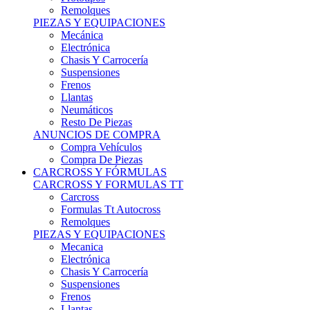
Remolques
PIEZAS Y EQUIPACIONES
Mecánica
Electrónica
Chasis Y Carrocería
Suspensiones
Frenos
Llantas
Neumáticos
Resto De Piezas
ANUNCIOS DE COMPRA
Compra Vehículos
Compra De Piezas
CARCROSS Y FÓRMULAS
CARCROSS Y FORMULAS TT
Carcross
Formulas Tt Autocross
Remolques
PIEZAS Y EQUIPACIONES
Mecanica
Electrónica
Chasis Y Carrocería
Suspensiones
Frenos
Llantas