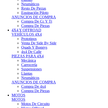
Neumáticos
Resto De Piezas
Equipación Piloto
ANUNCIOS DE COMPRA
Compra De Cc Y Tt
Compra De Piezas
4X4 Y OFFROAD
VEHÍCULOS 4X4
Prototipos
Venta De Side By Side
Quads Y Buggys
4x4 De Calle
PIEZAS PARA 4X4
Mecánica
Carrocería
Suspensiones
Llantas
Neumáticos
ANUNCIOS DE COMPRA
Compra De 4x4
Compra De Piezas
MOTOS
MOTOS
Motos De Circuito