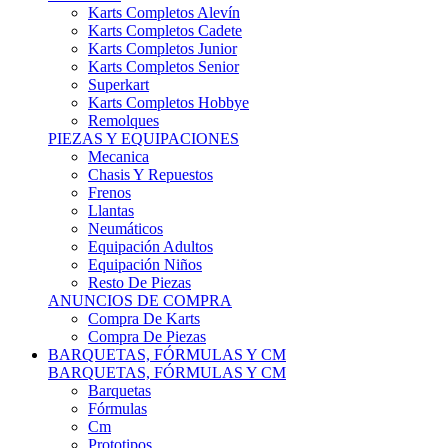
Karts Completos Alevín
Karts Completos Cadete
Karts Completos Junior
Karts Completos Senior
Superkart
Karts Completos Hobbye
Remolques
PIEZAS Y EQUIPACIONES
Mecanica
Chasis Y Repuestos
Frenos
Llantas
Neumáticos
Equipación Adultos
Equipación Niños
Resto De Piezas
ANUNCIOS DE COMPRA
Compra De Karts
Compra De Piezas
BARQUETAS, FÓRMULAS Y CM
BARQUETAS, FÓRMULAS Y CM
Barquetas
Fórmulas
Cm
Prototipos