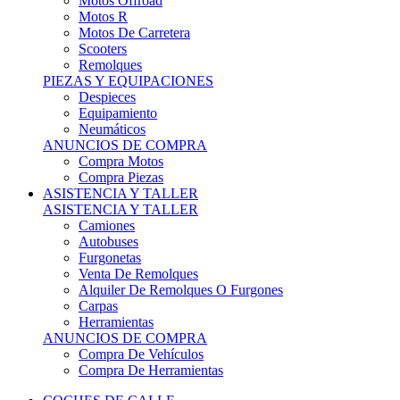
Motos Offroad
Motos R
Motos De Carretera
Scooters
Remolques
PIEZAS Y EQUIPACIONES
Despieces
Equipamiento
Neumáticos
ANUNCIOS DE COMPRA
Compra Motos
Compra Piezas
ASISTENCIA Y TALLER
ASISTENCIA Y TALLER
Camiones
Autobuses
Furgonetas
Venta De Remolques
Alquiler De Remolques O Furgones
Carpas
Herramientas
ANUNCIOS DE COMPRA
Compra De Vehículos
Compra De Herramientas