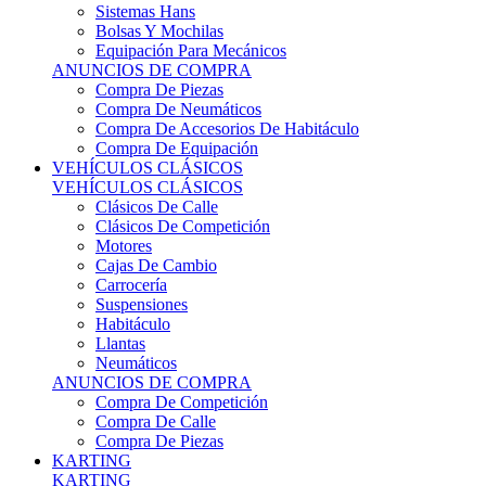
Sistemas Hans
Bolsas Y Mochilas
Equipación Para Mecánicos
ANUNCIOS DE COMPRA
Compra De Piezas
Compra De Neumáticos
Compra De Accesorios De Habitáculo
Compra De Equipación
VEHÍCULOS CLÁSICOS
VEHÍCULOS CLÁSICOS
Clásicos De Calle
Clásicos De Competición
Motores
Cajas De Cambio
Carrocería
Suspensiones
Habitáculo
Llantas
Neumáticos
ANUNCIOS DE COMPRA
Compra De Competición
Compra De Calle
Compra De Piezas
KARTING
KARTING