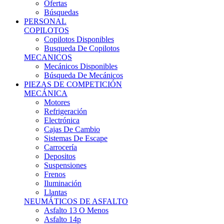
Ofertas
Búsquedas
PERSONAL
COPILOTOS
Copilotos Disponibles
Busqueda De Copilotos
MECANICOS
Mecánicos Disponibles
Búsqueda De Mecánicos
PIEZAS DE COMPETICIÓN
MECÁNICA
Motores
Refrigeración
Electrónica
Cajas De Cambio
Sistemas De Escape
Carrocería
Depositos
Suspensiones
Frenos
Iluminación
Llantas
NEUMÁTICOS DE ASFALTO
Asfalto 13 O Menos
Asfalto 14p