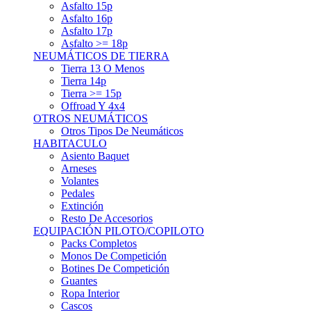
Asfalto 15p
Asfalto 16p
Asfalto 17p
Asfalto >= 18p
NEUMÁTICOS DE TIERRA
Tierra 13 O Menos
Tierra 14p
Tierra >= 15p
Offroad Y 4x4
OTROS NEUMÁTICOS
Otros Tipos De Neumáticos
HABITACULO
Asiento Baquet
Arneses
Volantes
Pedales
Extinción
Resto De Accesorios
EQUIPACIÓN PILOTO/COPILOTO
Packs Completos
Monos De Competición
Botines De Competición
Guantes
Ropa Interior
Cascos