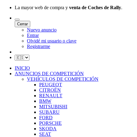
La mayor web de compra y
venta de Coches de Rally
.
Cerrar
Nuevo anuncio
Entrar
Olvidé mi usuario o clave
Registrarme
INICIO
ANUNCIOS DE COMPETICIÓN
VEHÍCULOS DE COMPETICIÓN
PEUGEOT
CITROËN
RENAULT
BMW
MITSUBISHI
SUBARU
FORD
PORSCHE
SKODA
SEAT